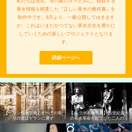
私たちは現在、専門家の方々と共に、錯綜する
香水情報を精査した『正しい香水の教科書』を
制作中です。8月より、一般公開してゆきます
が、これはいまだかつてない香水文化を豊かに
していくための新しいプロジェクトとなりま
す。
詳細ページへ
【ゲラン香水聖典】すべての香
【ル ラボ香水聖典】21世紀最大
りの道はゲランに通ず
の香水革命を起こした二人の男
たち