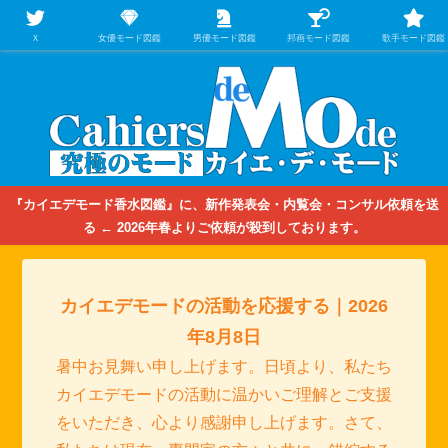
【映画/音楽の中のファッション＆香水】を徹底的に分析するファッション＆ア
パレル業界人のための学習サイト
Ｘ
女優モード図鑑
男優モード図鑑
邦画モード図鑑
歌手モード図鑑
『カイエデモード香水図鑑』に、新作発表会・内覧会・コンサル依頼を送
る ← 2026年春よりご依頼が殺到しております。
カイエデモードの活動を応援する｜2026
年8月8日
暑中お見舞い申し上げます。日頃より、私たち
カイエデモードの活動に温かいご理解とご支援
をいただき、心より感謝申し上げます。さて、