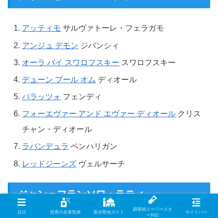
アッティモ
サルヴァトーレ・フェラガモ
アンジュ デモン
ジバンシィ
オーラ バイ スワロフスキー
スワロフスキー
デューン プール オム
ディオール
パラッツォ
フェンディ
フォーエヴァー アンド エヴァー ディオール
クリス
チャン・ディオール
ラバンデュラ
ペンハリガン
レッドジーンズ
ヴェルサーチ
ジャン＝フランソワ・ラティ
調香師スーパースタ
目次
世界の名香聖典
香水聖地ガイド
サイドバー
ー列伝