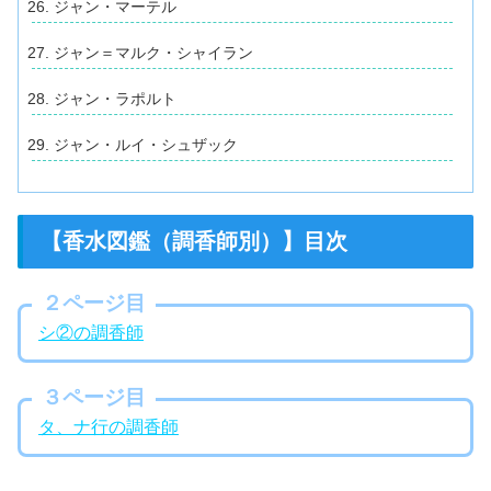
ジャン・マーテル
ジャン＝マルク・シャイラン
ジャン・ラポルト
ジャン・ルイ・シュザック
【香水図鑑（調香師別）】目次
1
２ページ目
シ②の調香師
３ページ目
タ、ナ行の調香師