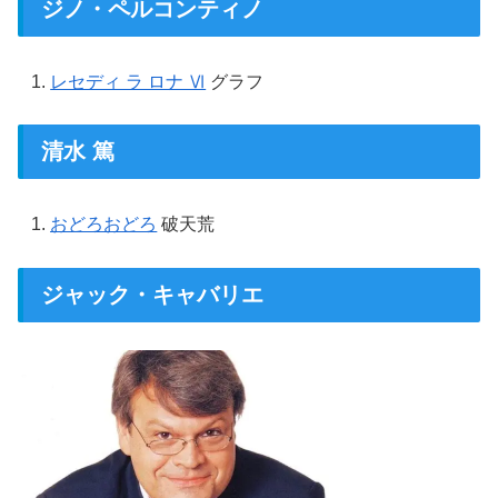
ジノ・ペルコンティノ
レセディ ラ ロナ Ⅵ
グラフ
清水 篤
おどろおどろ
破天荒
ジャック・キャバリエ