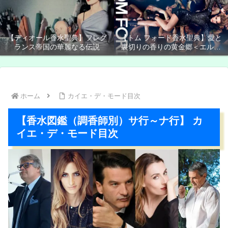
【ディオール香水聖典】フレグ
【トム フォード香水聖典】愛と
ランス帝国の華麗なる伝説
裏切りの香りの黄金郷＜エルド
ラド＞
ホーム
カイエ・デ・モード目次
【香水図鑑（調香師別）サ行～ナ行】 カ
イエ・デ・モード目次