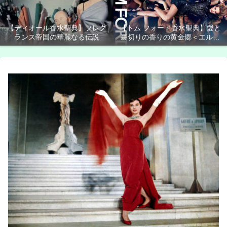
【ディオール香水聖典】フレグ
【トム フォード香水聖典】愛と
ランス帝国の華麗なる伝説
裏切りの香りの黄金郷＜エルド
ラド＞