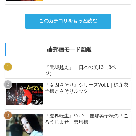
このカテゴリをもっと読む
邦画モード図鑑
『天城越え』 日本の美13（3ペー
ジ）
『女囚さそり』シリーズVol.1｜梶芽衣
子様とさそりルック
『魔界転生』Vol.2｜佳那晃子様の「ご
ろうじませ、忠興様」