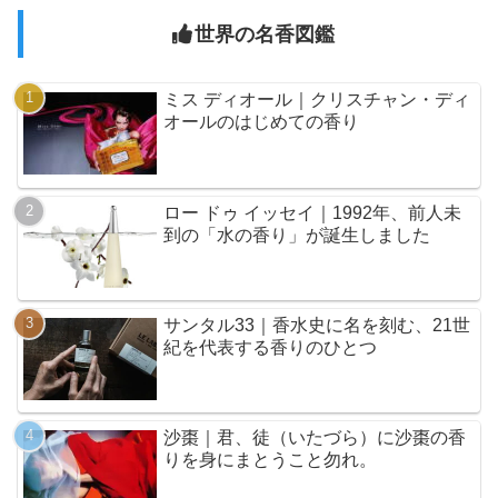
世界の名香図鑑
ミス ディオール｜クリスチャン・ディ
オールのはじめての香り
ロー ドゥ イッセイ｜1992年、前人未
到の「水の香り」が誕生しました
サンタル33｜香水史に名を刻む、21世
紀を代表する香りのひとつ
沙棗｜君、徒（いたづら）に沙棗の香
りを身にまとうこと勿れ。