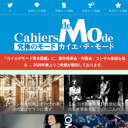
【映画/音楽の中のファッション＆香水】を徹底的に分析するファッション＆ア
パレル業界人のための学習サイト
Ｘ
女優モード図鑑
男優モード図鑑
邦画モード図鑑
歌手モード図鑑
『カイエデモード香水図鑑』に、新作発表会・内覧会・コンサル依頼を送
る ← 2026年春よりご依頼が殺到しております。
【ゲラン香水聖典】すべての香
【ル ラボ香水聖典】21世紀最大
りの道はゲランに通ず
の香水革命を起こした二人の男
たち