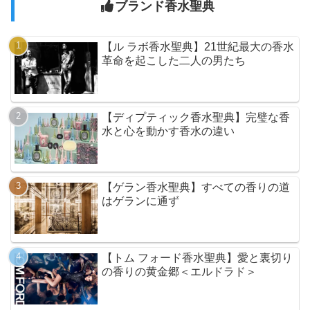
ブランド香水聖典
【ル ラボ香水聖典】21世紀最大の香水
革命を起こした二人の男たち
【ディプティック香水聖典】完璧な香
水と心を動かす香水の違い
【ゲラン香水聖典】すべての香りの道
はゲランに通ず
【トム フォード香水聖典】愛と裏切り
の香りの黄金郷＜エルドラド＞