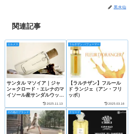
黒水仙
関連記事
エルメス
ラルチザン パフューマー
サンタル マソイア｜ジャ
【ラルチザン】フルール
ン＝クロード・エレナのマ
ド ランジェ（アン・フリ
イソール産サンダルウッド
ッポ）
の思い出
2025.11.13
2025.03.16
その他のブランド
クリード