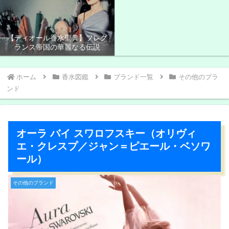
ラド＞
【ディオール香水聖典】フレグ
ランス帝国の華麗なる伝説
ホーム
香水図鑑
ブランド一覧
その他のブラ
ンド
オーラ バイ スワロフスキー（オリヴィ
エ・クレスプ／ジャン＝ピエール・ベソワ
ール）
その他のブランド