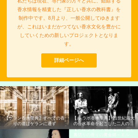
私たちは現在、専門家の方々と共に、錯綜する
香水情報を精査した『正しい香水の教科書』を
制作中です。8月より、一般公開してゆきます
が、これはいまだかつてない香水文化を豊かに
していくための新しいプロジェクトとなりま
す。
詳細ページへ
【ゲラン香水聖典】すべての香
【ル ラボ香水聖典】21世紀最大
りの道はゲランに通ず
の香水革命を起こした二人の男
【トム フォード香水聖典】愛と
たち
裏切りの香りの黄金郷＜エルド