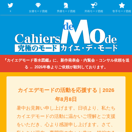
【映画/音楽の中のファッション＆香水】を徹底的に分析するファッション＆ア
パレル業界人のための学習サイト
Ｘ
女優モード図鑑
男優モード図鑑
邦画モード図鑑
歌手モード図鑑
『カイエデモード香水図鑑』に、新作発表会・内覧会・コンサル依頼を送
る ← 2026年春よりご依頼が殺到しております。
カイエデモードの活動を応援する｜2026
年8月8日
暑中お見舞い申し上げます。日頃より、私たち
カイエデモードの活動に温かいご理解とご支援
をいただき、心より感謝申し上げます。さて、