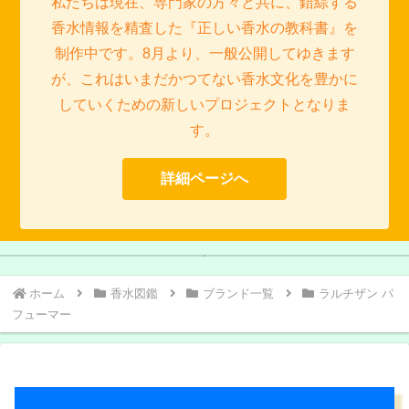
私たちは現在、専門家の方々と共に、錯綜する
香水情報を精査した『正しい香水の教科書』を
制作中です。8月より、一般公開してゆきます
が、これはいまだかつてない香水文化を豊かに
していくための新しいプロジェクトとなりま
す。
詳細ページへ
【ゲラン香水聖典】すべての香
【ディオール香水聖典】フレグ
【ル ラボ香水聖典】21世紀最大
【トム フォード香水聖典】愛と
ランス帝国の華麗なる伝説
りの道はゲランに通ず
の香水革命を起こした二人の男
裏切りの香りの黄金郷＜エルド
ラド＞
たち
ホーム
香水図鑑
ブランド一覧
ラルチザン パ
フューマー