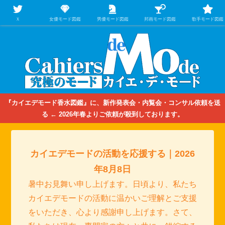
【映画/音楽の中のファッション＆香水】を徹底的に分析するファッション＆ア
パレル業界人のための学習サイト
Ｘ
女優モード図鑑
男優モード図鑑
邦画モード図鑑
歌手モード図鑑
『カイエデモード香水図鑑』に、新作発表会・内覧会・コンサル依頼を送
る ← 2026年春よりご依頼が殺到しております。
カイエデモードの活動を応援する｜2026
年8月8日
暑中お見舞い申し上げます。日頃より、私たち
カイエデモードの活動に温かいご理解とご支援
をいただき、心より感謝申し上げます。さて、