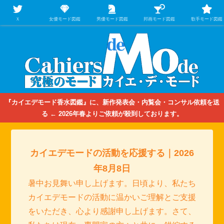
【映画/音楽の中のファッション＆香水】を徹底的に分析するファッション＆ア
パレル業界人のための学習サイト
Ｘ
女優モード図鑑
男優モード図鑑
邦画モード図鑑
歌手モード図鑑
『カイエデモード香水図鑑』に、新作発表会・内覧会・コンサル依頼を送
る ← 2026年春よりご依頼が殺到しております。
カイエデモードの活動を応援する｜2026
年8月8日
暑中お見舞い申し上げます。日頃より、私たち
カイエデモードの活動に温かいご理解とご支援
をいただき、心より感謝申し上げます。さて、