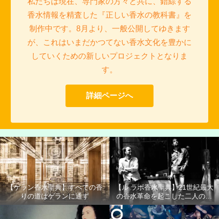
私たちは現在、専門家の方々と共に、錯綜する
香水情報を精査した『正しい香水の教科書』を
制作中です。8月より、一般公開してゆきます
が、これはいまだかつてない香水文化を豊かに
していくための新しいプロジェクトとなりま
す。
詳細ページへ
【ゲラン香水聖典】すべての香
【ル ラボ香水聖典】21世紀最大
りの道はゲランに通ず
の香水革命を起こした二人の男
たち