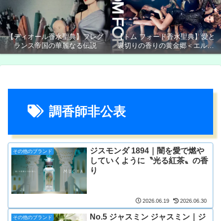
【ディオール香水聖典】フレグ
【トム フォード香水聖典】愛と
ランス帝国の華麗なる伝説
裏切りの香りの黄金郷＜エルド
ラド＞
調香師非公表
ジスモンダ 1894｜闇を愛で燃や
その他のブランド
していくように〝光る紅茶〟の香
り
2026.06.19
2026.06.30
No.5 ジャスミン ジャスミン｜ジ
その他のブランド