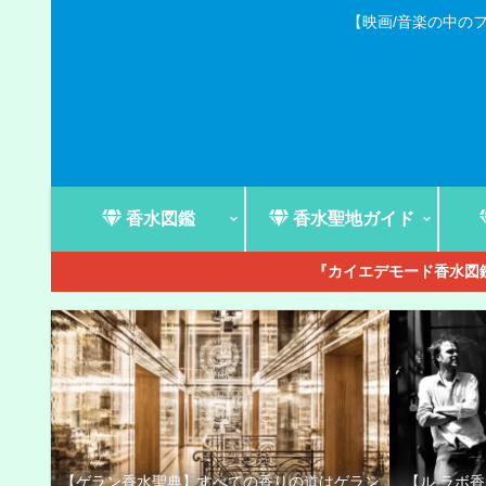
【映画/音楽の中の
香水図鑑
香水聖地ガイド
『カイエデモード香水図鑑
【ゲラン香水聖典】すべての香りの道はゲラン
【ル ラボ