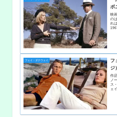
ボ
映
の
れ
1
と
フ
フェイ・ダナウェイ
ジ
作品
ノ
ス
ェイ