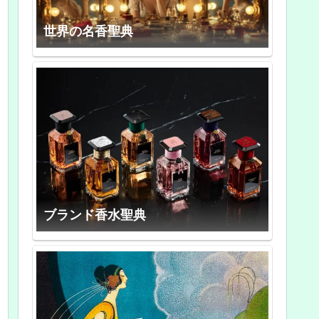
世界の名香聖典
ブランド香水聖典