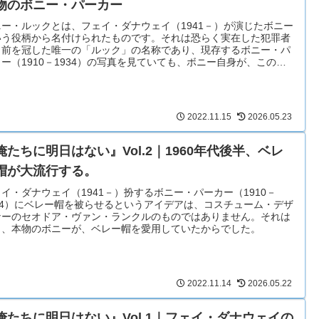
物のボニー・パーカー
ニー・ルックとは、フェイ・ダナウェイ（1941－）が演じたボニー
いう役柄から名付けられたものです。それは恐らく実在した犯罪者
名前を冠した唯一の「ルック」の名称であり、現存するボニー・パ
ー（1910－1934）の写真を見ていても、ボニー自身が、このタ
ムレスなモードのアイコンであることを示してくれています。
2022.11.15
2026.05.23
俺たちに明日はない』Vol.2｜1960年代後半、ベレ
帽が大流行する。
イ・ダナウェイ（1941－）扮するボニー・パーカー（1910－
934）にベレー帽を被らせるというアイデアは、コスチューム・デザ
ナーのセオドア・ヴァン・ランクルのものではありません。それは
々、本物のボニーが、ベレー帽を愛用していたからでした。
2022.11.14
2026.05.22
俺たちに明日はない』Vol.1｜フェイ・ダナウェイの