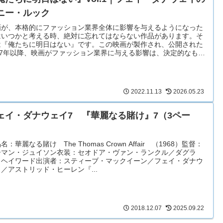
ニー・ルック
画が、本格的にファッション業界全体に影響を与えるようになった
はいつかと考える時、絶対に忘れてはならない作品があります。そ
は『俺たちに明日はない』です。この映画が製作され、公開された
967年以降、映画がファッション業界に与える影響は、決定的なもの
なりました。
2022.11.13
2026.05.23
ェイ・ダナウェイ7 『華麗なる賭け』7（3ペー
）
名：華麗なる賭け The Thomas Crown Affair （1968）監督：
ーマン・ジュイソン衣装：セオドア・ヴァン・ランクル／ダグラ
・ヘイワード出演者：スティーブ・マックイーン／フェイ・ダナウ
／アストリッド・ヒーレン『...
2018.12.07
2025.09.22