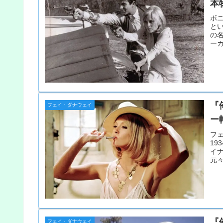
本
ボ
と
の
ーカ
イ
『
フェイ・ダナウェイ
ー
フェ
1
イ
元
『
フェイ・ダナウェイ