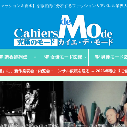
ファッション＆香水】を徹底的に分析するファッション＆アパレル業界
調香師列伝
女優モード図鑑
男優モード
』に、新作発表会・内覧会・コンサル依頼を送る ← 2026年春より
香水聖典】21世紀最大の香水革命を
【ディオール香水聖典】フレグラ