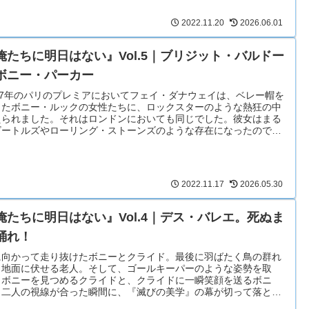
2022.11.20
2026.06.01
俺たちに明日はない』Vol.5｜ブリジット・バルドー
ボニー・パーカー
967年のパリのプレミアにおいてフェイ・ダナウェイは、ベレー帽を
ったボニー・ルックの女性たちに、ロックスターのような熱狂の中
えられました。それはロンドンにおいても同じでした。彼女はまる
ビートルズやローリング・ストーンズのような存在になったのでし
。
2022.11.17
2026.05.30
俺たちに明日はない』Vol.4｜デス・バレエ。死ぬま
踊れ！
に向かって走り抜けたボニーとクライド。最後に羽ばたく鳥の群れ
、地面に伏せる老人。そして、ゴールキーパーのような姿勢を取
、ボニーを見つめるクライドと、クライドに一瞬笑顔を送るボニ
。二人の視線が合った瞬間に、『滅びの美学』の幕が切って落とさ
たのでした。