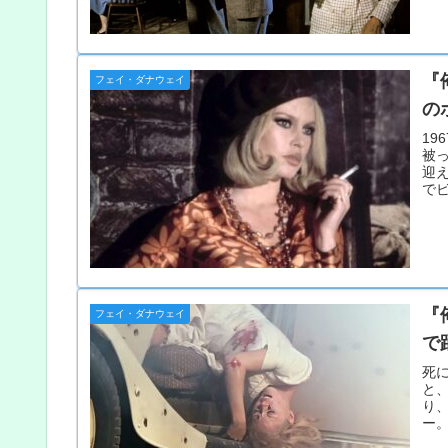
『
フェイ・ダナウェイ
の
1
被
迎
で
た
『
フェイ・ダナウェイ
で
死
と
り
ー
れ