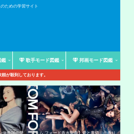
人のための学習サイト
図鑑
歌手モード図鑑
邦画モード図鑑
ご依頼が殺到しております。
ンス帝国の華
【トム フォード香水聖典】愛と裏切りの香り