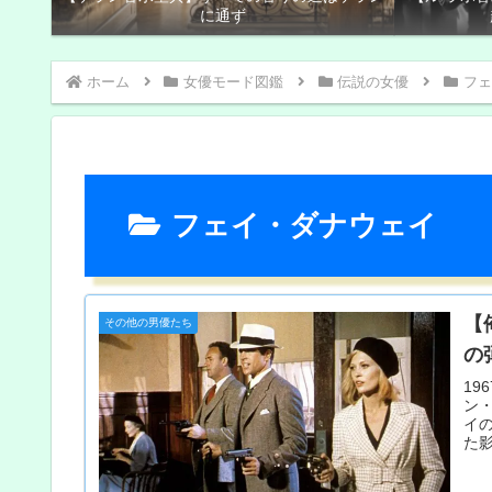
に通ず
ホーム
女優モード図鑑
伝説の女優
フェ
フェイ・ダナウェイ
【
その他の男優たち
の
1
ン
イ
た
手