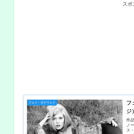
スポ
フ
フェイ・ダナウェイ
ジ
作品
ノ
ス