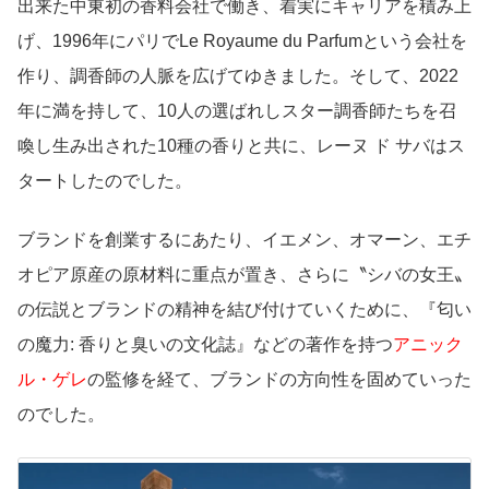
出来た中東初の香料会社で働き、着実にキャリアを積み上
げ、1996年にパリでLe Royaume du Parfumという会社を
作り、調香師の人脈を広げてゆきました。そして、2022
年に満を持して、10人の選ばれしスター調香師たちを召
喚し生み出された10種の香りと共に、レーヌ ド サバはス
タートしたのでした。
ブランドを創業するにあたり、イエメン、オマーン、エチ
オピア原産の原材料に重点が置き、さらに〝シバの女王〟
の伝説とブランドの精神を結び付けていくために、『匂い
の魔力: 香りと臭いの文化誌』などの著作を持つ
アニック
ル・ゲレ
の監修を経て、ブランドの方向性を固めていった
のでした。