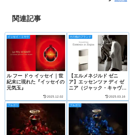
関連記事
イッセイ・ミヤケ
その他のブランド
ル フー ドゥ イッセイ｜世
【エルメネジルド ゼニ
紀末に現れた『イッセイの
ア】エッセンツァ ディ ゼ
元気玉』
ニア（ジャック・キャヴァ
リエ/アルベルト・モリヤ
2025.12.02
2025.03.16
ス）
ブルガリ
ブルガリ