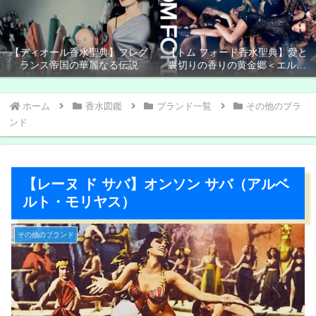
【ディオール香水聖典】フレグ
【トム フォード香水聖典】愛と
ランス帝国の華麗なる伝説
裏切りの香りの黄金郷＜エルド
ラド＞
ホーム
香水図鑑
ブランド一覧
その他のブラ
ンド
【レーヌ ド サバ】オンソン サバ（アルベ
ルト・モリヤス）
その他のブランド