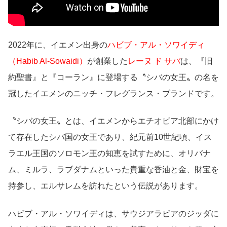
2022年に、イエメン出身の
ハビブ・アル・ソワイディ
（Habib Al-Sowaidi）
が創業した
レーヌ ド サバ
は、『旧
約聖書』と『コーラン』に登場する〝シバの女王〟の名を
冠したイエメンのニッチ・フレグランス・ブランドです。
〝シバの女王〟とは、イエメンからエチオピア北部にかけ
て存在したシバ国の女王であり、紀元前10世紀頃、イス
ラエル王国のソロモン王の知恵を試すために、オリバナ
ム、ミルラ、ラブダナムといった貴重な香油と金、財宝を
持参し、エルサレムを訪れたという伝説があります。
ハビブ・アル・ソワイディは、サウジアラビアのジッダに