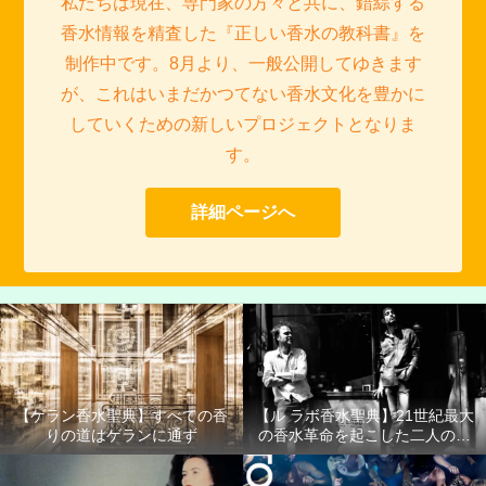
私たちは現在、専門家の方々と共に、錯綜する
香水情報を精査した『正しい香水の教科書』を
制作中です。8月より、一般公開してゆきます
が、これはいまだかつてない香水文化を豊かに
していくための新しいプロジェクトとなりま
す。
詳細ページへ
【ゲラン香水聖典】すべての香
【ル ラボ香水聖典】21世紀最大
りの道はゲランに通ず
の香水革命を起こした二人の男
たち