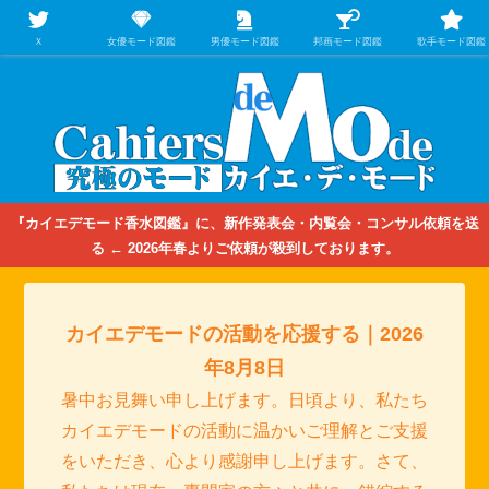
【映画/音楽の中のファッション＆香水】を徹底的に分析するファッション＆ア
パレル業界人のための学習サイト
Ｘ
女優モード図鑑
男優モード図鑑
邦画モード図鑑
歌手モード図鑑
『カイエデモード香水図鑑』に、新作発表会・内覧会・コンサル依頼を送
る ← 2026年春よりご依頼が殺到しております。
カイエデモードの活動を応援する｜2026
年8月8日
暑中お見舞い申し上げます。日頃より、私たち
カイエデモードの活動に温かいご理解とご支援
をいただき、心より感謝申し上げます。さて、