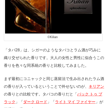
©Kilian
「タバ28」は、シガーのようなタバコとラム酒が巧みに
織り交ぜられた香りです。大人の女性と男性に似合うこの
香りを色々な同系統の香りと比較してみました。
まず最初にコニャックと同じ蒸留法で生み出されたラム酒
の香りが入っているということで外せないのが、
キリアン
の香りとの比較です。タバコの香りだと「
バック トゥ ブ
ラック
」「
ダーク ロード
」「
ライト マイ ファイヤー
」が