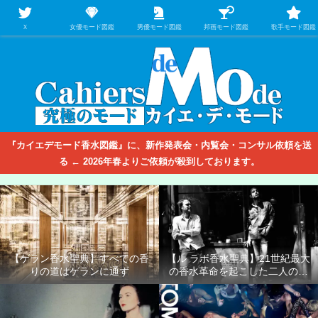
【映画/音楽の中のファッション＆香水】を徹底的に分析するファッション＆ア
パレル業界人のための学習サイト
Ｘ
女優モード図鑑
男優モード図鑑
邦画モード図鑑
歌手モード図鑑
『カイエデモード香水図鑑』に、新作発表会・内覧会・コンサル依頼を送
る ← 2026年春よりご依頼が殺到しております。
【ゲラン香水聖典】すべての香
【ル ラボ香水聖典】21世紀最大
りの道はゲランに通ず
の香水革命を起こした二人の男
たち