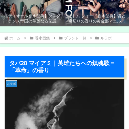
【ディオール香水聖典】フレグ
【トム フォード香水聖典】愛と
ランス帝国の華麗なる伝説
裏切りの香りの黄金郷＜エルド
ラド＞
ホーム
香水図鑑
ブランド一覧
ルラボ
タバ28 マイアミ｜英雄たちへの鎮魂歌＝
「革命」の香り
ルラボ