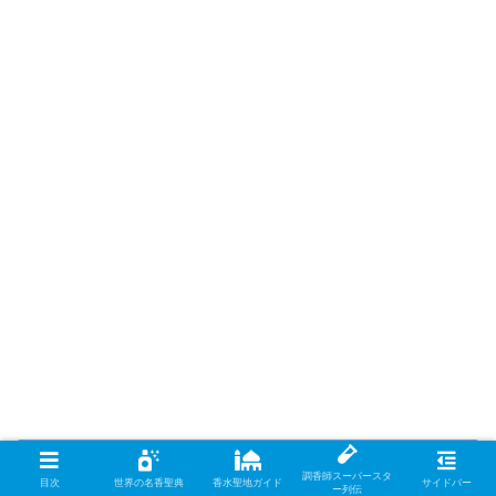
この香りから思い浮かべる映画と音楽に
調香師スーパースタ
目次
世界の名香聖典
香水聖地ガイド
サイドバー
ついて
ー列伝