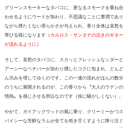
グリーンスモーキーなタバコに、更なるスモークを重ね合
わせるようにウードが加わり、不思議なことに豊潤であり
ながら煙たくない滑らかさが与えられ、香り全体は哀愁を
帯びる様になります（
カルロス・サンタナの泣きのギター
が流れるように
）
そして、哀愁のタバコに、スカッとフレッシュなシダーと
アーシーなベチバーが加わり燻したコクに包まれ、どんど
ん渋みを増してゆくのです。この一連の流れがほんの数分
のうちに展開されるのが、この香りから〝大人のラテンの
情熱〟を感じさせる所以なのです（徐に騒がしくない）。
やがて、ガイアックウッドの風に乗り、クリーミーかつス
パイシーな芳醇なラムが全てを焼き尽くすように降り注ぐ