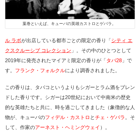
葉巻といえば、キューバの英雄カストロとゲバラ。
ル ラボ
が出店している都市ごとの限定の香り「
シティ エ
クスクルーシブ コレクション
」。その中のひとつとして
2019年に発売されたマイアミ限定の香りが「
タバ28
」で
す。
フランク・フォルクル
により調香されました。
この香りは、タバコというよりもシガーとラム酒をブレン
ドした香りです。シガーは20世紀において中南米の歴史
的な英雄たちと共に、時を過ごしてきました（象徴的な人
物が、キューバの
フィデル・カストロ
と
チェ・ゲバラ
。そ
して、作家の
アーネスト・ヘミングウェイ
）。