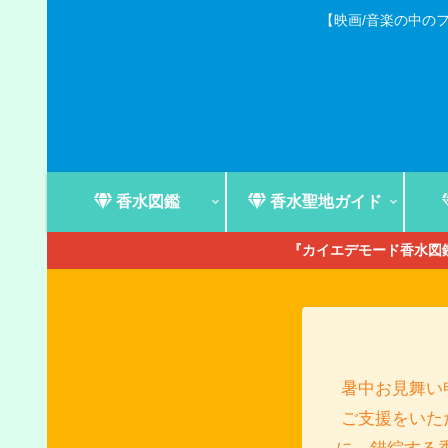
【映画/音楽の中の
香水図鑑
香水聖地ガイド
『カイエデモード香水図鑑
暑中お見舞い
ご支援をいた