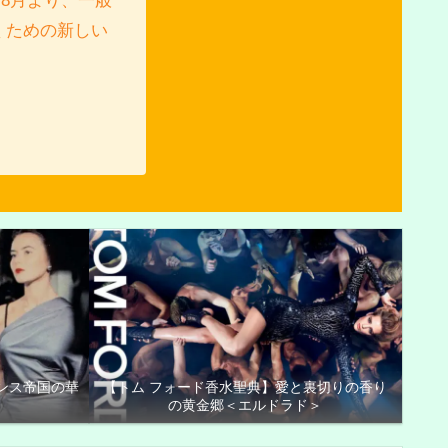
8月より、一般
くための新しい
ンス帝国の華
【トム フォード香水聖典】愛と裏切りの香り
の黄金郷＜エルドラド＞