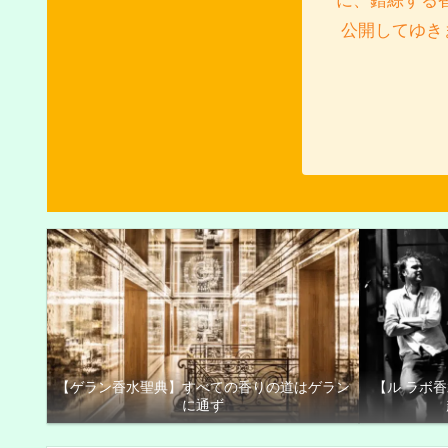
に、錯綜する
公開してゆき
【ゲラン香水聖典】すべての香りの道はゲラン
【ル ラボ
に通ず