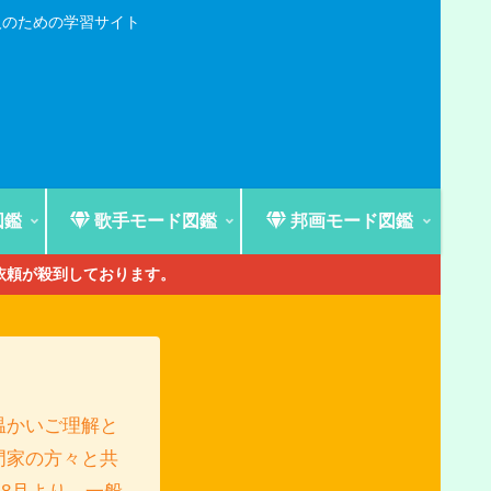
人のための学習サイト
図鑑
歌手モード図鑑
邦画モード図鑑
ご依頼が殺到しております。
温かいご理解と
門家の方々と共