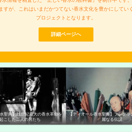
香水情報を精査した『正しい香水の教科書』を制作中です。
ますが、これはいまだかつてない香水文化を豊かにしてい
プロジェクトとなります。
詳細ページへ
香水聖典】21世紀最大の香水革命を
【ディオール香水聖典】フレグラ
起こした二人の男たち
麗なる伝説