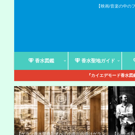
【映画/音楽の中の
香水図鑑
香水聖地ガイド
『カイエデモード香水図鑑
【ゲラン香水聖典】すべての香りの道はゲラン
【ル ラボ