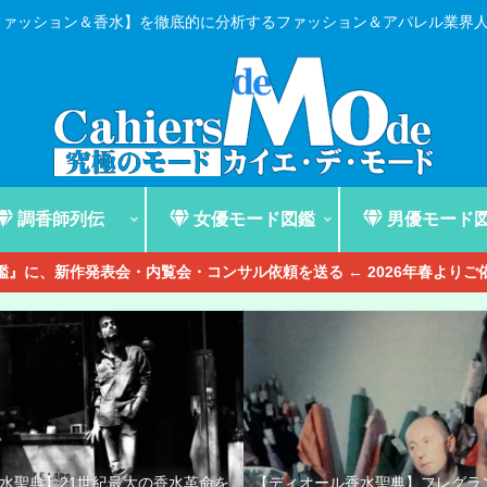
ファッション＆香水】を徹底的に分析するファッション＆アパレル業界
調香師列伝
女優モード図鑑
男優モード
』に、新作発表会・内覧会・コンサル依頼を送る ← 2026年春より
香水聖典】21世紀最大の香水革命を
【ディオール香水聖典】フレグラ