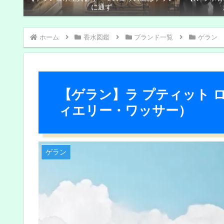
に通ず
ホーム
香水図鑑
ブランド一覧
ゲラン
【ゲラン】ラ プティット 
ィエリー・ワッサー）
ゲラン