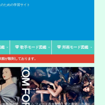
人のための学習サイト
図鑑
歌手モード図鑑
邦画モード図鑑
ご依頼が殺到しております。
ンス帝国の華
【トム フォード香水聖典】愛と裏切りの香り