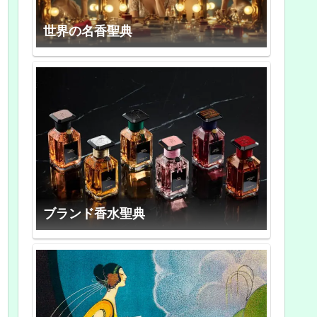
世界の名香聖典
ブランド香水聖典