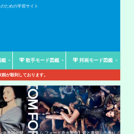
人のための学習サイト
図鑑
歌手モード図鑑
邦画モード図鑑
ご依頼が殺到しております。
ンス帝国の華
【トム フォード香水聖典】愛と裏切りの香り