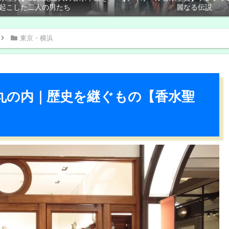
起こした二人の男たち
麗なる伝説
東京・横浜
 丸の内｜歴史を継ぐもの【香水聖