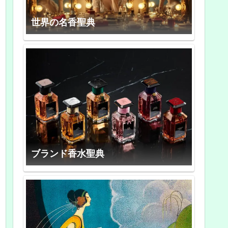
世界の名香聖典
ブランド香水聖典