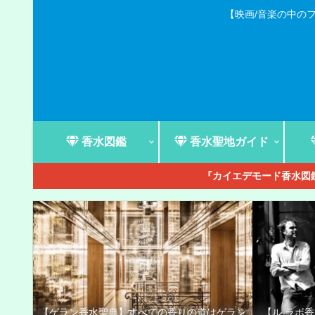
【映画/音楽の中の
香水図鑑
香水聖地ガイド
『カイエデモード香水図鑑
【ゲラン香水聖典】すべての香りの道はゲラン
【ル ラボ