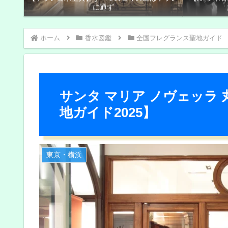
に通ず
ホーム
香水図鑑
全国フレグランス聖地ガイド
サンタ マリア ノヴェッラ
地ガイド2025】
東京・横浜