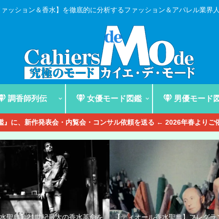
ファッション＆香水】を徹底的に分析するファッション＆アパレル業界
調香師列伝
女優モード図鑑
男優モード
』に、新作発表会・内覧会・コンサル依頼を送る ← 2026年春より
香水聖典】21世紀最大の香水革命を
【ディオール香水聖典】フレグラ