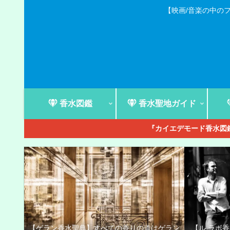
【映画/音楽の中の
香水図鑑
香水聖地ガイド
『カイエデモード香水図鑑
【ゲラン香水聖典】すべての香りの道はゲラン
【ル ラボ