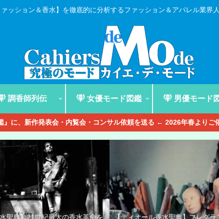
ファッション＆香水】を徹底的に分析するファッション＆アパレル業界
調香師列伝
女優モード図鑑
男優モード
』に、新作発表会・内覧会・コンサル依頼を送る ← 2026年春より
香水聖典】21世紀最大の香水革命を
【ディオール香水聖典】フレグラ