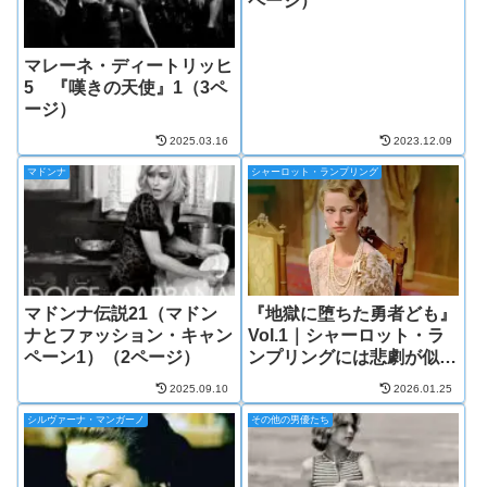
ページ）
マレーネ・ディートリッヒ
5 『嘆きの天使』1（3ペ
ージ）
2025.03.16
2023.12.09
マドンナ
シャーロット・ランプリング
マドンナ伝説21（マドン
『地獄に堕ちた勇者ども』
ナとファッション・キャン
Vol.1｜シャーロット・ラ
ペーン1）（2ページ）
ンプリングには悲劇が似合
う
2025.09.10
2026.01.25
シルヴァーナ・マンガーノ
その他の男優たち