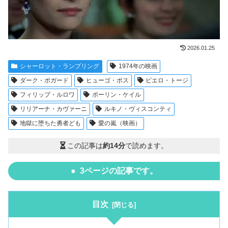
2026.01.25
シャーロット・ランプリング
1974年の映画
ダーク・ボガード
ヒューゴ・ボス
ピエロ・トージ
フィリップ・ルロワ
ポーリン・ケイル
リリアーナ・カヴァーニ
ルキノ・ヴィスコンティ
地獄に堕ちた勇者ども
愛の嵐（映画）
この記事は
約14分
で読めます。
3ページの記事です。
目次