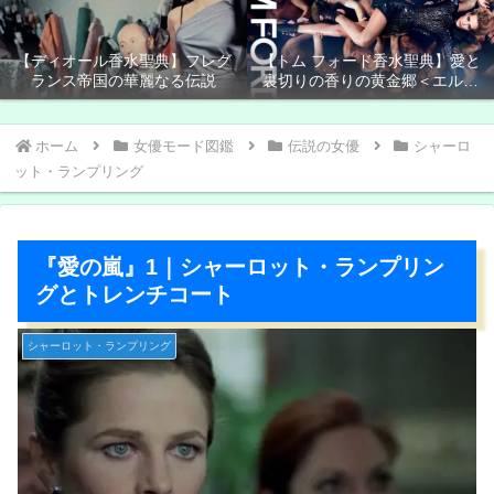
【ディオール香水聖典】フレグ
【トム フォード香水聖典】愛と
ランス帝国の華麗なる伝説
裏切りの香りの黄金郷＜エルド
ラド＞
ホーム
女優モード図鑑
伝説の女優
シャーロ
ット・ランプリング
『愛の嵐』1｜シャーロット・ランプリン
グとトレンチコート
シャーロット・ランプリング