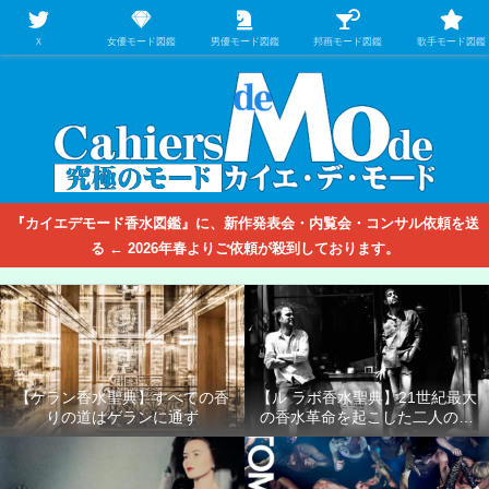
【映画/音楽の中のファッション＆香水】を徹底的に分析するファッション＆ア
パレル業界人のための学習サイト
Ｘ
女優モード図鑑
男優モード図鑑
邦画モード図鑑
歌手モード図鑑
『カイエデモード香水図鑑』に、新作発表会・内覧会・コンサル依頼を送
る ← 2026年春よりご依頼が殺到しております。
【ゲラン香水聖典】すべての香
【ル ラボ香水聖典】21世紀最大
りの道はゲランに通ず
の香水革命を起こした二人の男
たち