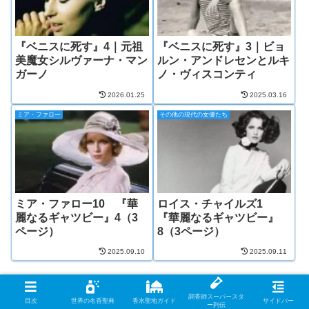
『ベニスに死す』4｜元祖
『ベニスに死す』3｜ビョ
美魔女シルヴァーナ・マン
ルン・アンドレセンとルキ
ガーノ
ノ・ヴィスコンティ
2026.01.25
2025.03.16
ミア・ファロー
その他の現代の女優たち
ミア・ファロー10 『華
ロイス・チャイルズ1
麗なるギャツビー』4（3
『華麗なるギャツビー』
ページ）
8（3ページ）
2025.09.10
2025.09.11
スポンサーリンク
調香師スーパースタ
目次
世界の名香聖典
香水聖地ガイド
サイドバー
ー列伝