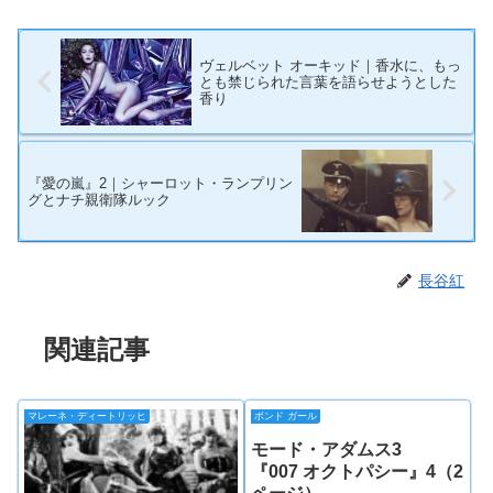
ヴェルベット オーキッド｜香水に、もっ
とも禁じられた言葉を語らせようとした
香り
『愛の嵐』2｜シャーロット・ランプリン
グとナチ親衛隊ルック
長谷紅
関連記事
マレーネ・ディートリッヒ
ボンド ガール
モード・アダムス3
『007 オクトパシー』4（2