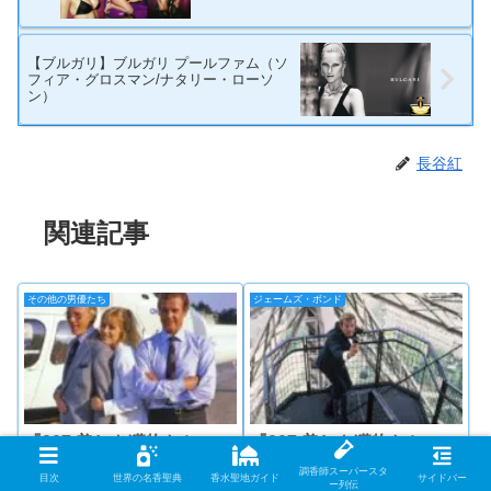
【ブルガリ】ブルガリ プールファム（ソ
フィア・グロスマン/ナタリー・ローソ
ン）
長谷紅
関連記事
その他の男優たち
ジェームズ・ボンド
『007 美しき獲物たち』
『007 美しき獲物たち』
Vol.5｜クリストファー・
Vol.2｜ロジャー・ムーア
調香師スーパースタ
目次
世界の名香聖典
香水聖地ガイド
サイドバー
ウォーケンとドルフ・ラン
とルイ・ヴィトン
ー列伝