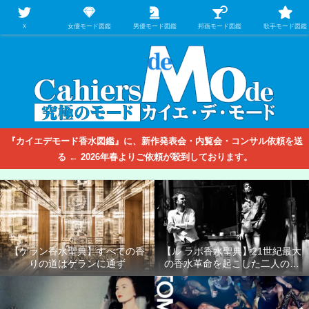
【映画/音楽の中のファッション＆香水】を徹底的に分析するファッション＆ア
パレル業界人のための学習サイト
Ｘ
女優モード図鑑
男優モード図鑑
邦画モード図鑑
歌手モード図鑑
『カイエデモード香水図鑑』に、新作発表会・内覧会・コンサル依頼を送
る ← 2026年春よりご依頼が殺到しております。
【ゲラン香水聖典】すべての香
【ル ラボ香水聖典】21世紀最大
りの道はゲランに通ず
の香水革命を起こした二人の男
たち