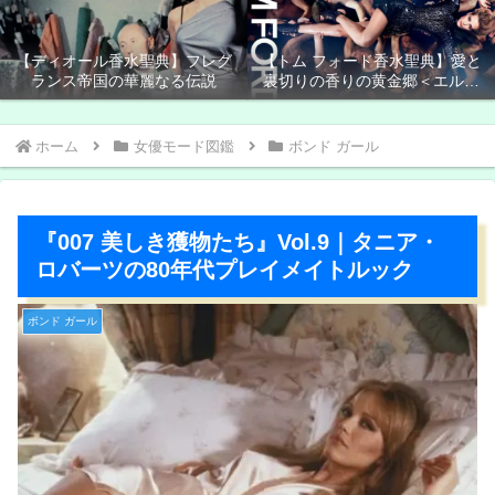
【ディオール香水聖典】フレグ
【トム フォード香水聖典】愛と
ランス帝国の華麗なる伝説
裏切りの香りの黄金郷＜エルド
ラド＞
ホーム
女優モード図鑑
ボンド ガール
『007 美しき獲物たち』Vol.9｜タニア・
ロバーツの80年代プレイメイトルック
ボンド ガール