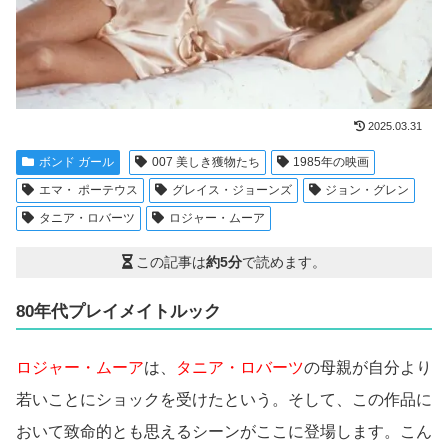
2025.03.31
ボンド ガール
007 美しき獲物たち
1985年の映画
エマ・ ポーテウス
グレイス・ジョーンズ
ジョン・グレン
タニア・ロバーツ
ロジャー・ムーア
この記事は
約5分
で読めます。
80年代プレイメイトルック
ロジャー・ムーア
は、
タニア・ロバーツ
の母親が自分より
若いことにショックを受けたという。そして、この作品に
おいて致命的とも思えるシーンがここに登場します。こん