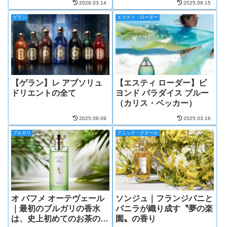
2026.03.14
2025.09.15
ゲラン
エスティ・ローダー
【ゲラン】レ アブソリュ
【エスティ ローダー】ビ
ドリエントの全て
ヨンド パラダイス ブルー
（カリス・ベッカー）
2025.09.09
2025.03.16
ブルガリ
アニック・グタール
オ パフメ オーテヴェール
ソンジュ｜フランジパニと
｜最初のブルガリの香水
バニラが織り成す〝夢の楽
は、史上初めてのお茶の香
園〟の香り