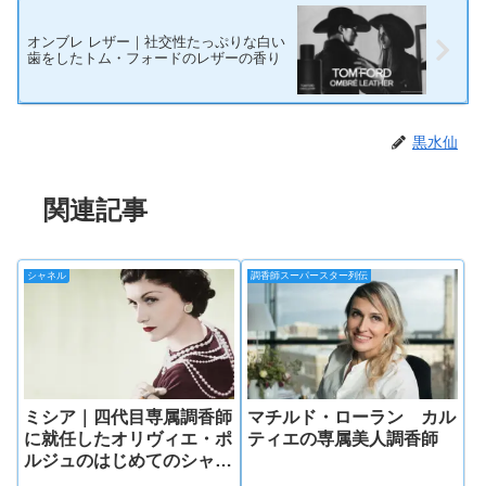
オンブレ レザー｜社交性たっぷりな白い
歯をしたトム・フォードのレザーの香り
黒水仙
関連記事
シャネル
調香師スーパースター列伝
ミシア｜四代目専属調香師
マチルド・ローラン カル
に就任したオリヴィエ・ポ
ティエの専属美人調香師
ルジュのはじめてのシャネ
ル