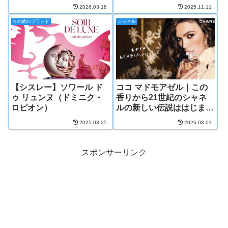
り
2026.03.18
2025.11.11
その他のブランド
シャネル
【シスレー】ソワール ド
ココ マドモアゼル｜この
ゥ リュンヌ（ドミニク・
香りから21世紀のシャネ
ロピオン）
ルの新しい伝説ははじまっ
た。
2025.03.25
2026.03.01
スポンサーリンク