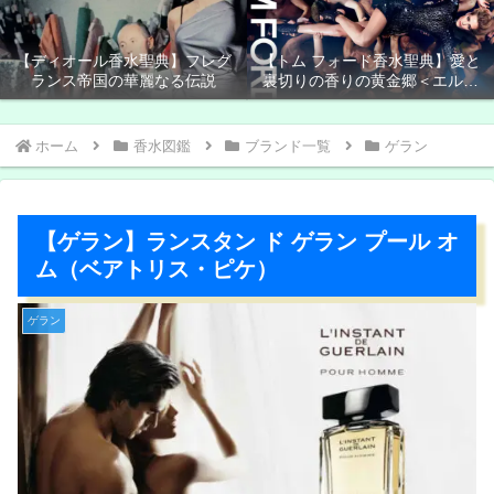
【ディオール香水聖典】フレグ
【トム フォード香水聖典】愛と
ランス帝国の華麗なる伝説
裏切りの香りの黄金郷＜エルド
ラド＞
ホーム
香水図鑑
ブランド一覧
ゲラン
【ゲラン】ランスタン ド ゲラン プール オ
ム（ベアトリス・ピケ）
ゲラン