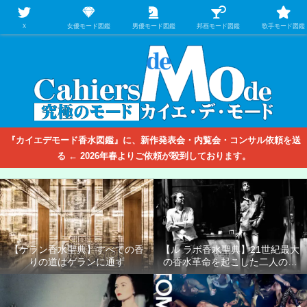
【映画/音楽の中のファッション＆香水】を徹底的に分析するファッション＆ア
パレル業界人のための学習サイト
Ｘ
女優モード図鑑
男優モード図鑑
邦画モード図鑑
歌手モード図鑑
『カイエデモード香水図鑑』に、新作発表会・内覧会・コンサル依頼を送
る ← 2026年春よりご依頼が殺到しております。
【ゲラン香水聖典】すべての香
【ル ラボ香水聖典】21世紀最大
りの道はゲランに通ず
の香水革命を起こした二人の男
たち