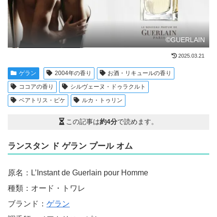
©GUERLAIN
2025.03.21
ゲラン
2004年の香り
お酒・リキュールの香り
ココアの香り
シルヴェーヌ・ドゥラクルト
ベアトリス・ピケ
ルカ・トゥリン
この記事は
約4分
で読めます。
ランスタン ド ゲラン プール オム
原名：L’Instant de Guerlain pour Homme
種類：オード・トワレ
ブランド：
ゲラン