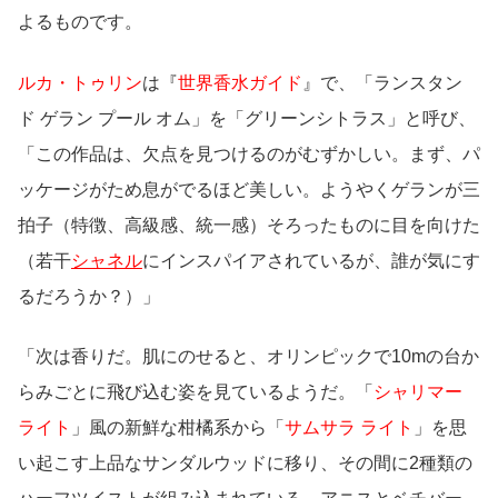
よるものです。
ルカ・トゥリン
は『
世界香水ガイド
』で、「ランスタン
ド ゲラン プール オム」を「グリーンシトラス」と呼び、
「この作品は、欠点を見つけるのがむずかしい。まず、パ
ッケージがため息がでるほど美しい。ようやくゲランが三
拍子（特徴、高級感、統一感）そろったものに目を向けた
（若干
シャネル
にインスパイアされているが、誰が気にす
るだろうか？）」
「次は香りだ。肌にのせると、オリンピックで10mの台か
らみごとに飛び込む姿を見ているようだ。「
シャリマー
ライト
」風の新鮮な柑橘系から「
サムサラ ライト
」を思
い起こす上品なサンダルウッドに移り、その間に2種類の