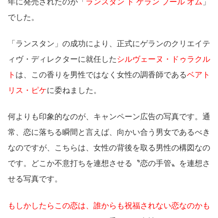
年に発売されたのが「
ランスタン ド ゲラン プール オム
」
でした。
「ランスタン」の成功により、正式にゲランのクリエイテ
ィヴ・ディレクターに就任した
シルヴェーヌ・ドゥラクル
ト
は、この香りを男性ではなく女性の調香師である
ベアト
リス・ピケ
に委ねました。
何よりも印象的なのが、キャンペーン広告の写真です。通
常、恋に落ちる瞬間と言えば、向かい合う男女であるべき
なのですが、こちらは、女性の背後を取る男性の構図なの
です。どこか不意打ちを連想させる〝恋の手管〟を連想さ
せる写真です。
もしかしたらこの恋は、誰からも祝福されない恋なのかも