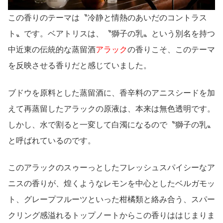
この香りのテーマは〝冷静と情熱のあいだのコントラス
ト〟です。ベアトリスは、〝獅子の乳〟という別名を持つ
中近東の伝統的な蒸留酒
アラック
の香りこそ、このテーマ
を反映させる香りだと感じていました。
ブドウを原料とした蒸留酒に、香辛料のアニスシードを加
えて再蒸留したアラックの原液は、本来は無色透明です。
しかし、水で割ると一変して白濁になるので〝獅子の乳〟
と呼ばれているのです。
このアラックのスゥーっとしたフレッシュスパイシーなア
ニスの香りが、煌くようなレモンを中心としたベルガモッ
ト、グレープフルーツといった柑橘類と絡み合う、スパー
クリング感溢れるトップノートからこの香りははじまりま