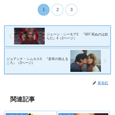
1
2
3
ジェーン・シーモア2 『007 死ぬのは奴
らだ』4（2ページ）
ジョアンナ・シムカス3 『若草の萌える
ころ』（3ページ）
長谷紅
関連記事
ジェームズ・ボンド
ボンド ガール