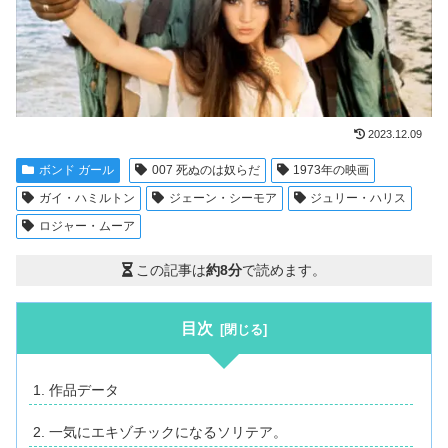
2023.12.09
ボンド ガール
007 死ぬのは奴らだ
1973年の映画
ガイ・ハミルトン
ジェーン・シーモア
ジュリー・ハリス
ロジャー・ムーア
この記事は
約8分
で読めます。
目次
作品データ
一気にエキゾチックになるソリテア。