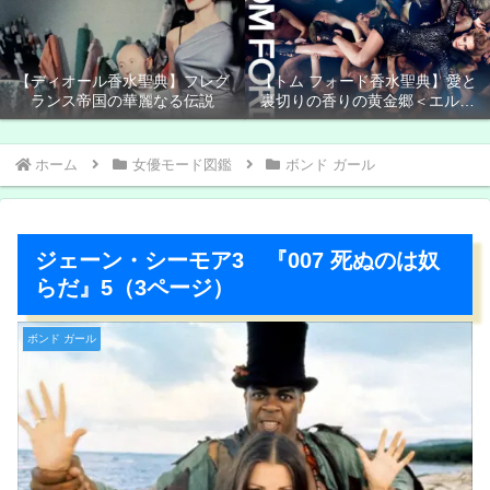
【ディオール香水聖典】フレグ
【トム フォード香水聖典】愛と
ランス帝国の華麗なる伝説
裏切りの香りの黄金郷＜エルド
ラド＞
ホーム
女優モード図鑑
ボンド ガール
ジェーン・シーモア3 『007 死ぬのは奴
らだ』5（3ページ）
ボンド ガール