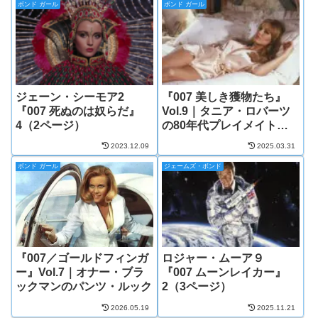
ボンド ガール
ボンド ガール
ジェーン・シーモア2
『007 美しき獲物たち』
『007 死ぬのは奴らだ』
Vol.9｜タニア・ロバーツ
4（2ページ）
の80年代プレイメイトル
ック
2023.12.09
2025.03.31
ボンド ガール
ジェームズ・ボンド
『007／ゴールドフィンガ
ロジャー・ムーア９
ー』Vol.7｜オナー・ブラ
『007 ムーンレイカー』
ックマンのパンツ・ルック
2（3ページ）
2026.05.19
2025.11.21