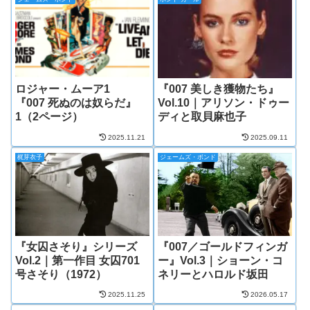
ロジャー・ムーア1
『007 美しき獲物たち』
『007 死ぬのは奴らだ』
Vol.10｜アリソン・ドゥー
1（2ページ）
ディと取貝麻也子
2025.11.21
2025.09.11
梶芽衣子
ジェームズ・ボンド
『女囚さそり』シリーズ
『007／ゴールドフィンガ
Vol.2｜第一作目 女囚701
ー』Vol.3｜ショーン・コ
号さそり（1972）
ネリーとハロルド坂田
2025.11.25
2026.05.17