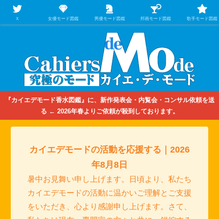
【映画/音楽の中のファッション＆香水】を徹底的に分析するファッション＆ア
パレル業界人のための学習サイト
Ｘ
女優モード図鑑
男優モード図鑑
邦画モード図鑑
歌手モード図鑑
『カイエデモード香水図鑑』に、新作発表会・内覧会・コンサル依頼を送
る ← 2026年春よりご依頼が殺到しております。
カイエデモードの活動を応援する｜2026
年8月8日
暑中お見舞い申し上げます。日頃より、私たち
カイエデモードの活動に温かいご理解とご支援
をいただき、心より感謝申し上げます。さて、