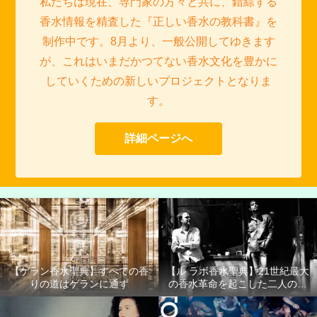
私たちは現在、専門家の方々と共に、錯綜する
香水情報を精査した『正しい香水の教科書』を
制作中です。8月より、一般公開してゆきます
が、これはいまだかつてない香水文化を豊かに
していくための新しいプロジェクトとなりま
す。
詳細ページへ
【ゲラン香水聖典】すべての香
【ル ラボ香水聖典】21世紀最大
りの道はゲランに通ず
の香水革命を起こした二人の男
たち