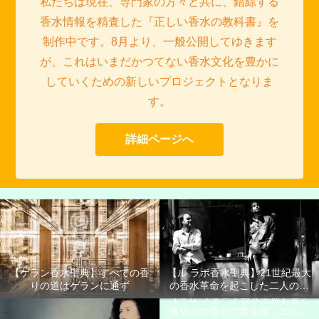
私たちは現在、専門家の方々と共に、錯綜する
香水情報を精査した『正しい香水の教科書』を
制作中です。8月より、一般公開してゆきます
が、これはいまだかつてない香水文化を豊かに
していくための新しいプロジェクトとなりま
す。
詳細ページへ
【ゲラン香水聖典】すべての香
【ル ラボ香水聖典】21世紀最大
りの道はゲランに通ず
の香水革命を起こした二人の男
【トム フォード香水聖典】愛と
たち
裏切りの香りの黄金郷＜エルド