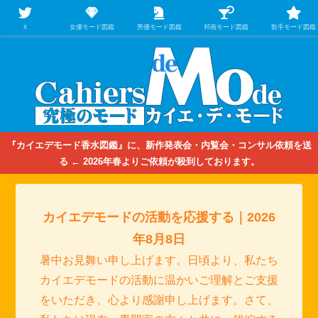
【映画/音楽の中のファッション＆香水】を徹底的に分析するファッション＆ア
パレル業界人のための学習サイト
Ｘ
女優モード図鑑
男優モード図鑑
邦画モード図鑑
歌手モード図鑑
『カイエデモード香水図鑑』に、新作発表会・内覧会・コンサル依頼を送
る ← 2026年春よりご依頼が殺到しております。
カイエデモードの活動を応援する｜2026
年8月8日
暑中お見舞い申し上げます。日頃より、私たち
カイエデモードの活動に温かいご理解とご支援
をいただき、心より感謝申し上げます。さて、