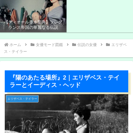
ラド＞
【ディオール香水聖典】フレグ
ランス帝国の華麗なる伝説
ホーム
女優モード図鑑
伝説の女優
エリザベ
ス・テイラー
『陽のあたる場所』2｜エリザベス・テイ
ラーとイーディス・ヘッド
エリザベス・テイラー