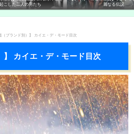
起こした二人の男たち
麗なる伝説
鑑（ブランド別）】 カイエ・デ・モード目次
）】 カイエ・デ・モード目次