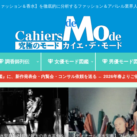
ファッション＆香水】を徹底的に分析するファッション＆アパレル業界
調香師列伝
女優モード図鑑
男優モード
』に、新作発表会・内覧会・コンサル依頼を送る ← 2026年春より
香水聖典】21世紀最大の香水革命を
【ディオール香水聖典】フレグラ