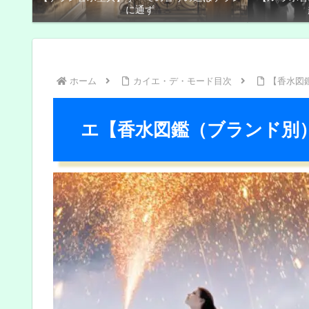
に通ず
ホーム
カイエ・デ・モード目次
【香水図
エ【香水図鑑（ブランド別