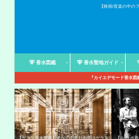
【映画/音楽の中の
香水図鑑
香水聖地ガイド
『カイエデモード香水図鑑
【ゲラン香水聖典】すべての香りの道はゲラン
【ル ラボ