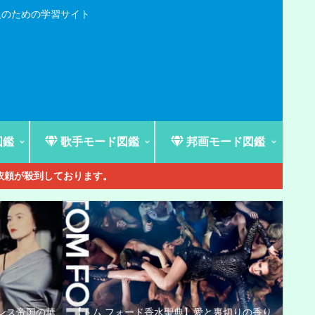
人のための学習サイト
図鑑
歌手モード図鑑
邦画モード図鑑
ご依頼が殺到しております。
ンス帝国の華
【トム フォード香水聖典】愛と裏切りの香り