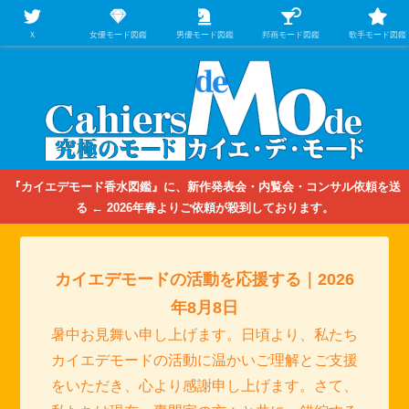
【映画/音楽の中のファッション＆香水】を徹底的に分析するファッション＆ア
パレル業界人のための学習サイト
Ｘ
女優モード図鑑
男優モード図鑑
邦画モード図鑑
歌手モード図鑑
『カイエデモード香水図鑑』に、新作発表会・内覧会・コンサル依頼を送
る ← 2026年春よりご依頼が殺到しております。
カイエデモードの活動を応援する｜2026
年8月8日
暑中お見舞い申し上げます。日頃より、私たち
カイエデモードの活動に温かいご理解とご支援
をいただき、心より感謝申し上げます。さて、