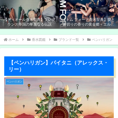
【ディオール香水聖典】フレグ
【トム フォード香水聖典】愛と
ランス帝国の華麗なる伝説
裏切りの香りの黄金郷＜エルド
ラド＞
ホーム
香水図鑑
ブランド一覧
ペンハリガン
【ペンハリガン】パイタニ（アレックス・
リー）
ペンハリガン