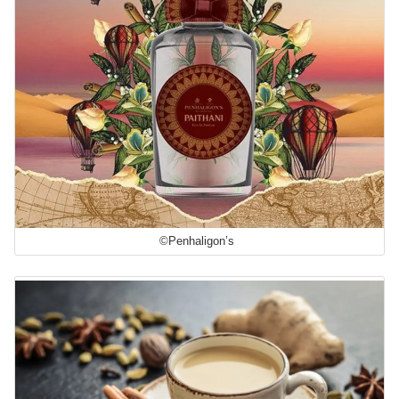
©Penhaligon’s