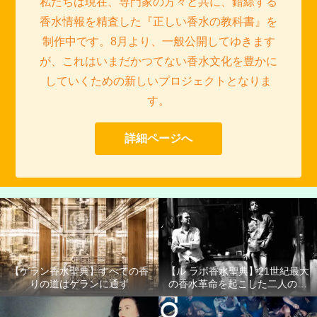
私たちは現在、専門家の方々と共に、錯綜する
香水情報を精査した『正しい香水の教科書』を
制作中です。8月より、一般公開してゆきます
が、これはいまだかつてない香水文化を豊かに
していくための新しいプロジェクトとなりま
す。
詳細ページへ
【ゲラン香水聖典】すべての香
【ル ラボ香水聖典】21世紀最大
りの道はゲランに通ず
の香水革命を起こした二人の男
たち