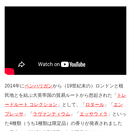
2014年に
ペンハリガン
から（19世紀末の）ロンドンと植
民地とを結ぶ大英帝国の貿易ルートから想起された「
トレ
ードルート コレクション
」として、「
ロタール
」「
エン
プレッサ
」「
ラヴァンティウム
」「
エッサウィラ
」といっ
た4種類（うち1種類は限定品）の香りが発表されました