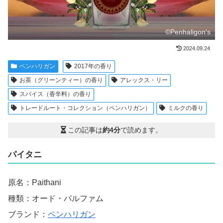
©Penhaligon's
2024.09.24
ペンハリガン
2017年の香り
お茶（グリーンティー）の香り
アレックス・リー
スパイス（香辛料）の香り
トレードルート・コレクション（ペンハリガン）
ミルクの香り
この記事は
約4分
で読めます。
パイタニ
原名：Paithani
種類：オード・パルファム
ブランド：
ペンハリガン