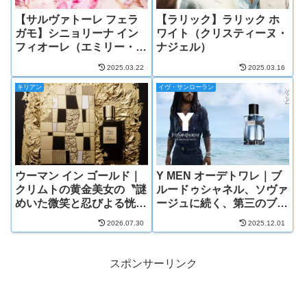
【サルヴァトーレ フェラ
【ラリック】ラリック ホ
ガモ】シニョリーナ イン
ワイト（クリスティーヌ・
フィオーレ（エミリー・コ
ナジェル）
ッパーマン）
2025.03.22
2025.03.16
キリアン
イヴ・サンローラン
ウーマン イン ゴールド｜
Y MEN オーデトワレ｜ブ
クリムトの黄金美女の〝謎
ルードゥシャネル、ソヴァ
めいた微笑と忍びよる恍
ージュに続く、第三のブル
惚〟の香り
ーの香り
2026.07.30
2025.12.01
スポンサーリンク