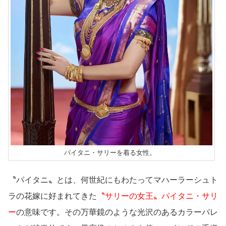
パイタニ・
サリーを着る女性。
〝パイタニ〟とは、
何世紀にもわたって
マハーラーシュト
ラ
の花嫁に好まれてきた
〝サリーの女王〟パイタニ・サリ
ー
の意味です。その万華鏡のような光沢のあるカラーパレ