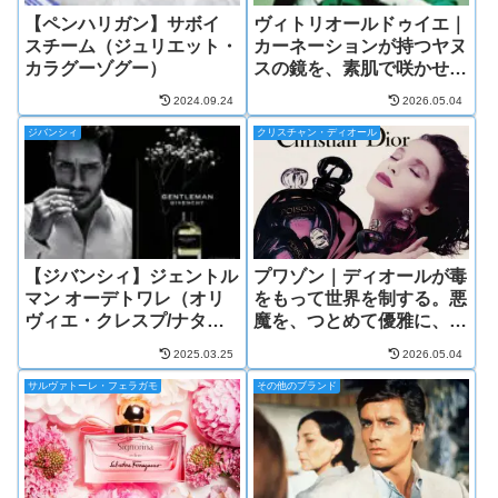
【ペンハリガン】サボイ
ヴィトリオールドゥイエ｜
スチーム（ジュリエット・
カーネーションが持つヤヌ
カラグーゾグー）
スの鏡を、素肌で咲かせま
しょう。
2024.09.24
2026.05.04
ジバンシィ
クリスチャン・ディオール
【ジバンシィ】ジェントル
プワゾン｜ディオールが毒
マン オーデトワレ（オリ
をもって世界を制する。悪
ヴィエ・クレスプ/ナタリ
魔を、つとめて優雅に、あ
ー・ローソン）
なたの心に招き入れる香り
2025.03.25
2026.05.04
サルヴァトーレ・フェラガモ
その他のブランド