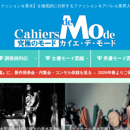
ファッション＆香水】を徹底的に分析するファッション＆アパレル業界
調香師列伝
女優モード図鑑
男優モード
』に、新作発表会・内覧会・コンサル依頼を送る ← 2026年春より
香水聖典】21世紀最大の香水革命を
【ディオール香水聖典】フレグラ