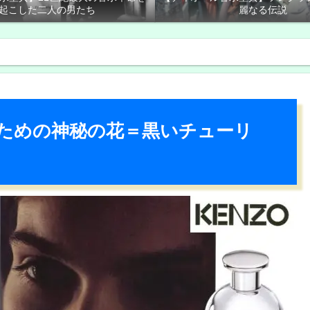
起こした二人の男たち
麗なる伝説
のための神秘の花＝黒いチューリ