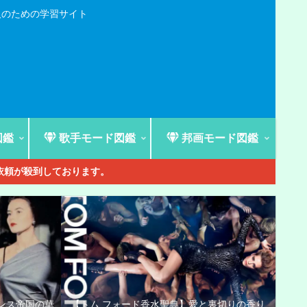
人のための学習サイト
図鑑
歌手モード図鑑
邦画モード図鑑
ご依頼が殺到しております。
ンス帝国の華
【トム フォード香水聖典】愛と裏切りの香り