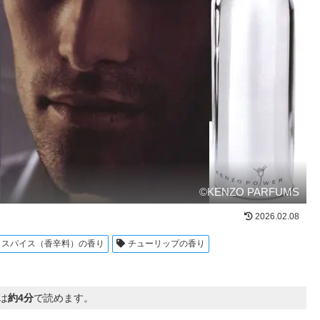
©KENZO PARFUMS
2026.02.08
スパイス（香辛料）の香り
チューリップの香り
は
約4分
で読めます。