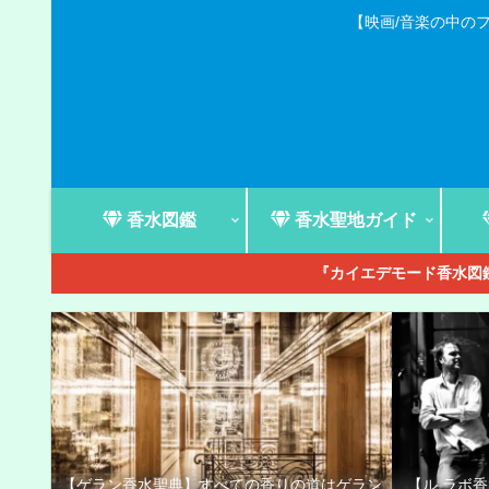
【映画/音楽の中の
香水図鑑
香水聖地ガイド
『カイエデモード香水図鑑
【ゲラン香水聖典】すべての香りの道はゲラン
【ル ラボ