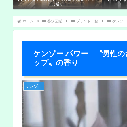
に通ず
ホーム
香水図鑑
ブランド一覧
ケンゾー
ケンゾー パワー｜〝男性
ップ〟の香り
ケンゾー