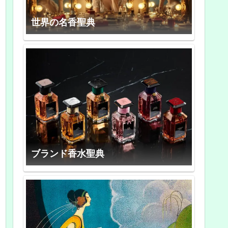
世界の名香聖典
ブランド香水聖典