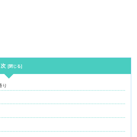
目次
香り
。