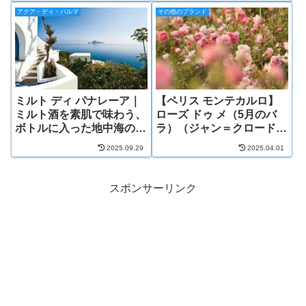
アクア・ディ・パルマ
その他のブランド
ミルト ディ パナレーア｜
【ペリス モンテカルロ】
ミルト酒を素肌で味わう、
ローズ ドゥ メ（5月のバ
ボトルに入った地中海の楽
ラ）（ジャン＝クロード・
園
エレナ）
2025.09.29
2025.04.01
スポンサーリンク