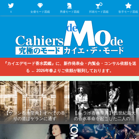
【映画/音楽の中のファッション＆香水】を徹底的に分析するファッション＆ア
パレル業界人のための学習サイト
Ｘ
女優モード図鑑
男優モード図鑑
邦画モード図鑑
歌手モード図鑑
『カイエデモード香水図鑑』に、新作発表会・内覧会・コンサル依頼を送
る ← 2026年春よりご依頼が殺到しております。
【ゲラン香水聖典】すべての香
【ル ラボ香水聖典】21世紀最大
りの道はゲランに通ず
の香水革命を起こした二人の男
たち