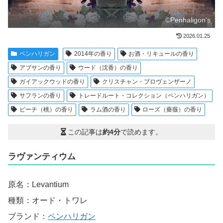
©Penhaligon's
2026.01.25
ペンハリガン
2014年の香り
お酒・リキュールの香り
アブサンの香り
ウード（沈香）の香り
ガイアックウッドの香り
クリスチャン・プロヴェンザーノ
サフランの香り
トレードルート・コレクション（ペンハリガン）
ピーチ（桃）の香り
ラム酒の香り
ローズ（薔薇）の香り
この記事は
約4分
で読めます。
ラヴァンティウム
原名：Levantium
種類：オード・トワレ
ブランド：
ペンハリガン