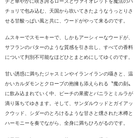
チと華やかに咲き誇るローズとヴァイオレットを魔法のパ
チョリで包み込む、天国から吹いてきたようなうっとりさ
せる甘酸っぱい風と共に、ウードがやって来るのです。
ムスキーでスモーキーで、しかもアーシィーなウードが、
サフランのバターのような質感を引き出し、すべての香料
について判別不可能なほどひとまとめにしてゆくのです。
甘い誘惑に満ちたジャスミンやイランイランの囁きと、温
かいカルダモンとクローブの抱擁も添えられる〝魔の刻〟
に飲み込まれていく中、ピーチの果蜜とバニラとミルラが
滴り落ちてゆきます。そして、サンダルウッドとガイアッ
クウッド、シダーのとろけるような甘さと燻された木樽と
ハーモニーを奏でながら、全身に満ちひろがるのです。