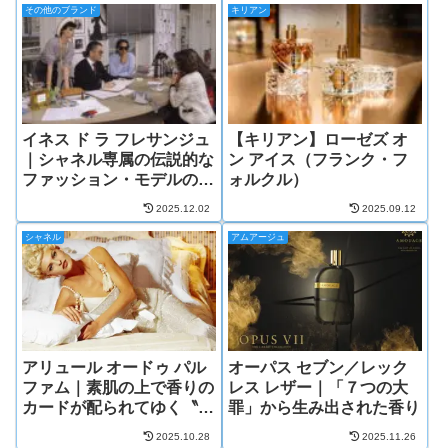
その他のブランド
キリアン
イネス ド ラ フレサンジュ
【キリアン】ローゼズ オ
｜シャネル専属の伝説的な
ン アイス（フランク・フ
ファッション・モデルの香
ォルクル）
り
2025.12.02
2025.09.12
シャネル
アムアージュ
アリュール オードゥ パル
オーパス セブン／レック
ファム｜素肌の上で香りの
レス レザー｜「７つの大
カードが配られてゆく〝香
罪」から生み出された香り
りのタロット占い〟
2025.10.28
2025.11.26