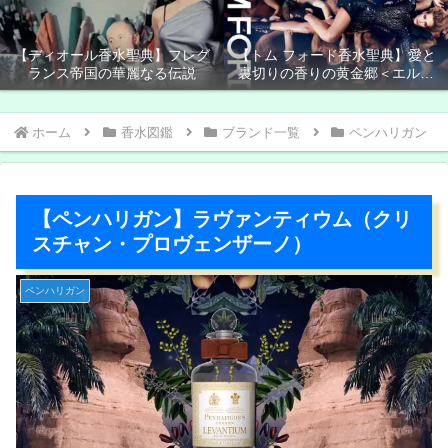
【ディオール香水聖典】フレグ
【トム フォード香水聖典】愛と
ランス帝国の華麗なる伝説
裏切りの香りの黄金郷＜エルド
ラド＞
ホーム
香水図鑑
ブランド一覧
ペンハリガン
【ペンハリガン】ラヴァンティウム（クリ
スチャン・プロヴェンザーノ）
ペンハリガン