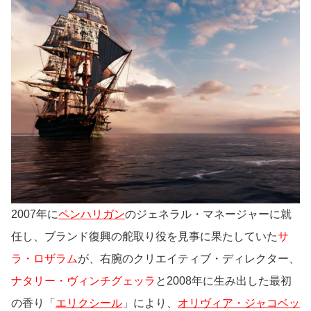
2007年に
ペンハリガン
のジェネラル・マネージャーに就
任し、ブランド復興の舵取り役を見事に果たしていた
サ
ラ・ロザラム
が、右腕のクリエイティブ・ディレクター、
ナタリー・ヴィンチグェッラ
と2008年に生み出した最初
の香り「
エリクシール
」により、
オリヴィア・ジャコベッ