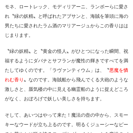
モネ、ロートレック、モディリアーニ、ランボーらに愛さ
れ〝緑の妖精〟と呼ばれたアブサンと、海賊を筆頭に海の
男たちに愛されたラム酒のマリアージュからこの香りはは
じまります。
〝緑の妖精〟と〝黄金の怪人〟がひとつになった瞬間、祝
福するようにダバナとサフランが魔性の輝きですべてを満
たしてゆくのです。「ラヴァンティウム」は、〝
悪魔を憐
れむ香り
〟なのです。海賊船から飛んでくる大砲のような
激しさと、蜃気楼の中に見える幽霊船のように捉えどころ
がなく、おぼろげで妖しい美しさを持ちます。
そして、あいつはやって来た！魔法の壺の中から、スモー
キーなウードが立ち上るのです。明るくジューシーなピー