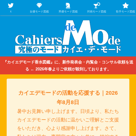
【映画/音楽の中のファッション＆香水】を徹底的に分析するファッション＆ア
パレル業界人のための学習サイト
Ｘ
女優モード図鑑
男優モード図鑑
邦画モード図鑑
歌手モード図鑑
『カイエデモード香水図鑑』に、新作発表会・内覧会・コンサル依頼を送
る ← 2026年春よりご依頼が殺到しております。
カイエデモードの活動を応援する｜2026
年8月8日
暑中お見舞い申し上げます。日頃より、私たち
カイエデモードの活動に温かいご理解とご支援
をいただき、心より感謝申し上げます。さて、