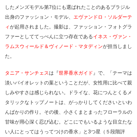
したメンズモデル第7位にも選ばれたことのあるブラジル
出身のファッション・モデル、
エヴァンドロ・ソルダーテ
ィ
が起用されました。撮影は、ファッション・フォトグラ
ファーとしててっぺんに立つ存在である
イネス・ヴァン・
ラムスウィールド＆ヴィノード・マタディン
が担当しまし
た。
タニア・サンチェス
は『
世界香水ガイド
』で、「テーマは
淡いバイオレットの葉ということだが、女性用に比べて親
しみやすさは感じられない。ドライな、花につんとくるメ
タリックなトップノートは、がっかりしてくださいといわ
んばかりの作り。その後、小さくまとまったフローラルの
甘味が用心深く忍び込む。どこにでもいるような目立たな
い人にとってはうってつけの香水」と3つ星（５段階評