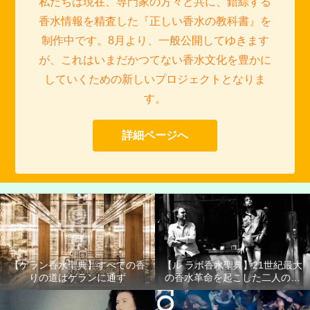
私たちは現在、専門家の方々と共に、錯綜する
香水情報を精査した『正しい香水の教科書』を
制作中です。8月より、一般公開してゆきます
が、これはいまだかつてない香水文化を豊かに
していくための新しいプロジェクトとなりま
す。
詳細ページへ
【ゲラン香水聖典】すべての香
【ル ラボ香水聖典】21世紀最大
りの道はゲランに通ず
の香水革命を起こした二人の男
たち