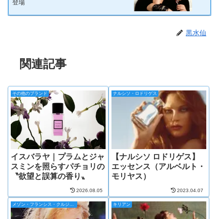
登場
黒水仙
関連記事
その他のブランド
ナルシソ・ロドリゲス
イスバラヤ｜プラムとジャ
【ナルシソ ロドリゲス】
スミンを照らすパチョリの
エッセンス（アルベルト・
〝欲望と誤算の香り〟
モリヤス）
2026.08.05
2023.04.07
メゾン・フランシス・クルジャン
キリアン