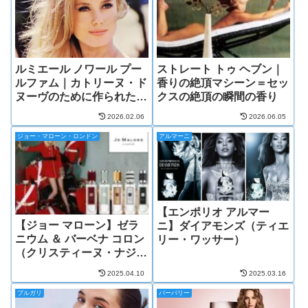
ルミエール ノワール プー
ストレート トゥ ヘブン｜
ルファム｜カトリーヌ・ド
香りの絶頂マシーン＝セッ
ヌーヴのために作られた香
クスの絶頂の瞬間の香り
り
2026.02.06
2026.06.05
ジョー・マローン・ロンドン
アルマーニ
【エンポリオ アルマー
【ジョー マローン】ゼラ
ニ】ダイアモンズ（ティエ
ニウム ＆ バーベナ コロン
リー・ワッサー）
（クリスティーヌ・ナジェ
ル）
2025.04.10
2025.03.16
ブルガリ
バーバリー