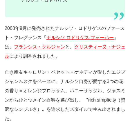
ナルシソ・ロドリゲス
2003年9月に発売されたナルシソ・ロドリゲスのファース
ト・フレグランス「
ナルシソ ロドリゲス フォーハー
」
は、
フランシス・クルジャン
と、
クリスティーヌ・ナジェ
ル
により調香されました。
亡き親友キャロリン・ベセット＝ケネディが愛したエジプ
シャンムスクをベースに、ナルシソ自身が愛する3つの花
の香り＝オレンジブロッサム、ハニーサックル、ジャスミ
ンからひとつメイン香料を選び出し、〝rich simplicity（贅
沢なシンプルさ）〟を追求したスタイルで生み出されまし
た。