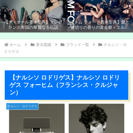
【ディオール香水聖典】フレグ
【トム フォード香水聖典】愛と
ランス帝国の華麗なる伝説
裏切りの香りの黄金郷＜エルド
ラド＞
ホーム
香水図鑑
ブランド一覧
ナルシソ・ロ
ドリゲス
【ナルシソ ロドリゲス】ナルシソ ロドリ
ゲス フォーヒム（フランシス・クルジャ
ン）
ナルシソ・ロドリゲス