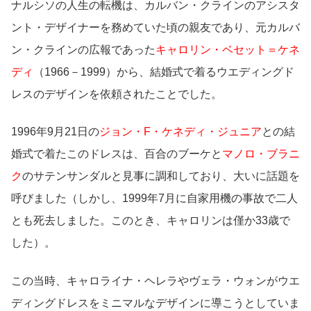
ナルシソの人生の転機は、カルバン・クラインのアシスタ
ント・デザイナーを務めていた頃の親友であり、元カルバ
ン・クラインの広報であった
キャロリン・ベセット＝ケネ
ディ
（1966－1999）から、結婚式で着るウエディングド
レスのデザインを依頼されたことでした。
1996年9月21日の
ジョン・F・ケネディ・ジュニア
との結
婚式で着たこのドレスは、百合のブーケと
マノロ・ブラニ
ク
のサテンサンダルと見事に調和しており、大いに話題を
呼びました（しかし、1999年7月に自家用機の事故で二人
とも死去しました。このとき、キャロリンは僅か33歳で
した）。
この当時、キャロライナ・ヘレラやヴェラ・ウォンがウエ
ディングドレスをミニマルなデザインに導こうとしていま