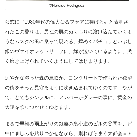
©Narciso Rodriguez
公式に〝1980年代の偉大なるフゼアに捧げる〟と表明さ
れたこの香りは、男性の肌のぬくもりに溶け込んでいくよ
うなムスクの風に乗って現れる、煌めくパチョリといぶし
銀のヴァイオレットリーフに、緑が泣いているように、渋
く磨き上げられていくようにしてはじまります。
涼やかな湿った森の息吹が、コンクリートで作られた欲望
の街をそっと見守るように吹き込まれてゆくのです。やが
て、とてもシンプルに、アンバーがグレーの森に、黄金の
太陽を照りつかせてゆきます。
まるで早朝の雨上がりの銀座の裏小道のビルの谷間を、背
中に哀しみを貼りつかせながら、別ればらまく大都会＝ア