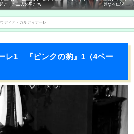
起こした二人の男たち
麗なる伝説
ウディア・カルディナーレ
レ1 『ピンクの豹』1（4ペー