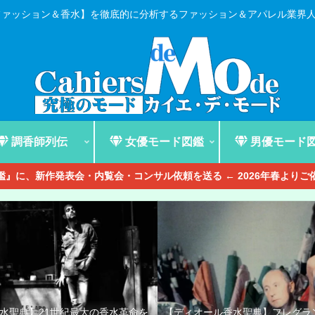
ファッション＆香水】を徹底的に分析するファッション＆アパレル業界
調香師列伝
女優モード図鑑
男優モード
』に、新作発表会・内覧会・コンサル依頼を送る ← 2026年春より
香水聖典】21世紀最大の香水革命を
【ディオール香水聖典】フレグラ