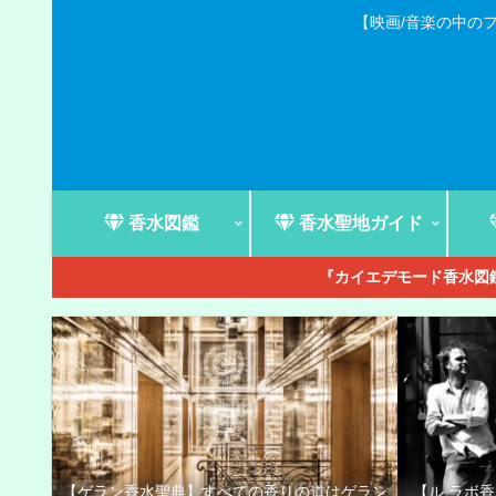
【映画/音楽の中の
香水図鑑
香水聖地ガイド
『カイエデモード香水図鑑
【ゲラン香水聖典】すべての香りの道はゲラン
【ル ラボ