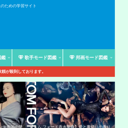
人のための学習サイト
図鑑
歌手モード図鑑
邦画モード図鑑
ご依頼が殺到しております。
ンス帝国の華
【トム フォード香水聖典】愛と裏切りの香り