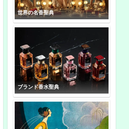
世界の名香聖典
ブランド香水聖典