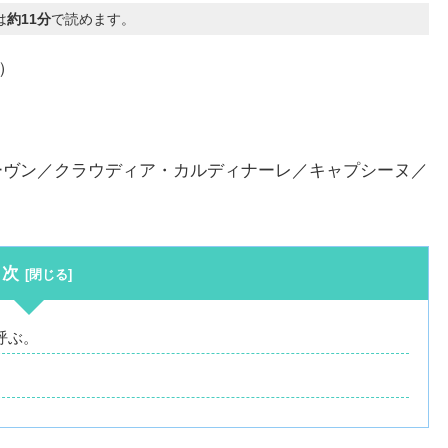
は
約11分
で読めます。
3）
ーヴン／クラウディア・カルディナーレ／キャプシーヌ／
目次
呼ぶ。