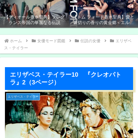
【ディオール香水聖典】フレグ
【トム フォード香水聖典】愛と
ランス帝国の華麗なる伝説
裏切りの香りの黄金郷＜エルド
ラド＞
ホーム
女優モード図鑑
伝説の女優
エリザベ
ス・テイラー
エリザベス・テイラー10 『クレオパト
ラ』2（3ページ）
エリザベス・テイラー