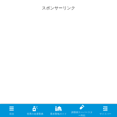
スポンサーリンク
調香師スーパースタ
目次
世界の名香聖典
香水聖地ガイド
サイドバー
ー列伝