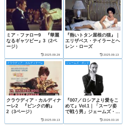
ミア・ファロー9 『華麗
『熱いトタン屋根の猫』｜
なるギャツビー』3（2ペ
エリザベス・テイラーとヘ
ージ）
レン・ローズ
2025.09.29
2025.09.13
クラウディア・カルディナーレ
ジェームズ・ボンド
クラウディア・カルディナ
『007／ロシアより愛をこ
ーレ2 『ピンクの豹』
めて』Vol.1｜「スーツ姿
2（3ページ）
で戦う男」ジェームズ・ボ
ンド
2025.09.13
2026.03.16