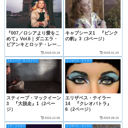
『007／ロシアより愛をこ
キャプシーヌ1 『ピンク
めて』Vol.6｜ダニエラ・
の豹』3（3ページ）
ビアンキとロッテ・レーニ
ャ
2026.03.19
2026.01.25
スティーブ・マックイーン
エリザベス・テイラー
スティーブ・マックイーン
エリザベス・テイラー
3 『大脱走』1（2ペー
14 『クレオパトラ』
ジ）
6（2ページ）
2023.12.09
2025.09.10
ミア・ファロー
エリザベス・テイラー