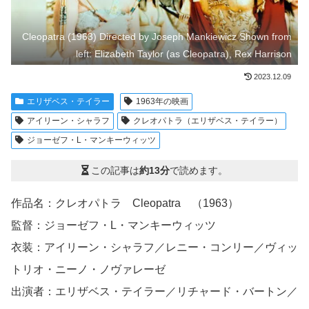
Cleopatra (1963) Directed by Joseph Mankiewicz Shown from
left: Elizabeth Taylor (as Cleopatra), Rex Harrison
2023.12.09
エリザベス・テイラー
1963年の映画
アイリーン・シャラフ
クレオパトラ（エリザベス・テイラー）
ジョーゼフ・L・マンキーウィッツ
この記事は
約13分
で読めます。
作品名：クレオパトラ Cleopatra （1963）
監督：ジョーゼフ・L・マンキーウィッツ
衣装：アイリーン・シャラフ／レニー・コンリー／ヴィッ
トリオ・ニーノ・ノヴァレーゼ
出演者：エリザベス・テイラー／リチャード・バートン／