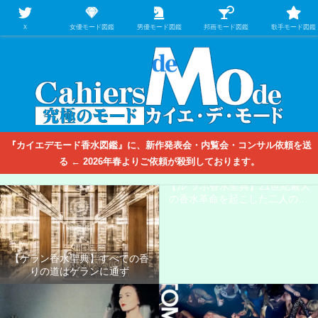
【映画/音楽の中のファッション＆香水】を徹底的に分析するファッション＆ア
パレル業界人のための学習サイト
Ｘ
女優モード図鑑
男優モード図鑑
邦画モード図鑑
歌手モード図鑑
『カイエデモード香水図鑑』に、新作発表会・内覧会・コンサル依頼を送
る ← 2026年春よりご依頼が殺到しております。
【ル ラボ香水聖典】21世紀最大
の香水革命を起こした二人の男
たち
【ゲラン香水聖典】すべての香
りの道はゲランに通ず