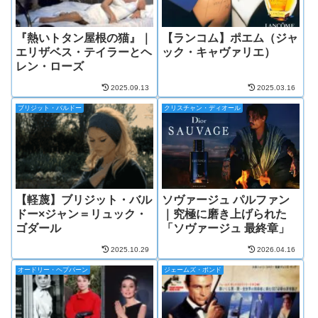
『熱いトタン屋根の猫』｜
【ランコム】ポエム（ジャ
エリザベス・テイラーとヘ
ック・キャヴァリエ）
レン・ローズ
2025.09.13
2025.03.16
ブリジット・バルドー
クリスチャン・ディオール
【軽蔑】ブリジット・バル
ソヴァージュ パルファン
ドー×ジャン＝リュック・
｜究極に磨き上げられた
ゴダール
「ソヴァージュ 最終章」
2025.10.29
2026.04.16
オードリー・ヘプバーン
ジェームズ・ボンド