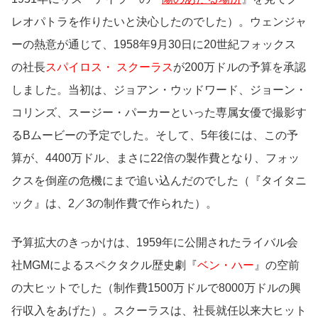
レオパトラを作りたいと決心したのでした）。ウェンジャ
ーの熱意が通じて、1958年9月30日に20世紀フォックス
の社長
スパイロス・ スクーラス
が200万ドルの予算を承認
しました。当初は、ジョアン・ウッドワード、ジョーン・
コリンズ、スージー・パーカーといった専属女優で撮影す
るBムービーの予定でした。そして、5年後には、この予
算が、4400万ドル、まさに22倍の製作費となり、フォッ
クスを倒産の危機にまで追い込んだのでした（『タイタニ
ック』は、2／3の制作費で作られた）。
予算拡大のきっかけは、1959年に公開されたライバル会
社MGMによるスペクタクル歴史劇『
ベン・ハー
』の空前
の大ヒットでした（制作費1500万ドルで8000万ドルの興
行収入をあげた）。スクーラスは、社長就任以来大ヒット