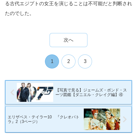
る古代エジプトの女王を演じることは不可能だと判断され
たのでした。
次へ
1
2
3
【写真で見る】ジェームズ・ボンド・ス
ーツ図鑑【ダニエル・クレイグ編】④
エリザベス・テイラー10 『クレオパト
ラ』2（3ページ）