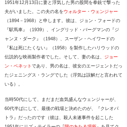
1951年12月13日に妻と浮気した男の股間を拳銃で撃った
夫がいました。この夫の名を
ウォルター・ウェンジャー
（1894－1968）と申します。彼は、ジョン・フォードの
『駅馬車』（1939）、イングリッド・バーグマンの『ジ
ャンヌ・ダーク』（1948）、スーザン・ヘイワードの
『私は死にたくない』（1958）を製作したハリウッドの
伝説的な映画製作者でした。そして、妻の名は、
ジョー
ン・ベネット
であり、男の名は、彼女のエージェントだっ
たジェニングス・ラングでした（浮気は誤解だと言われて
いる）。
当時50代にして、まだまだ血気盛んなウェンジャーが、
60代半ばにして、最後の戦場と決めたのが、『クレオパ
トラ』だったのです（彼は、殺人未遂事件を起こした
1951年にリズ・テイラーの『
陽のあたる場所
』を見てク