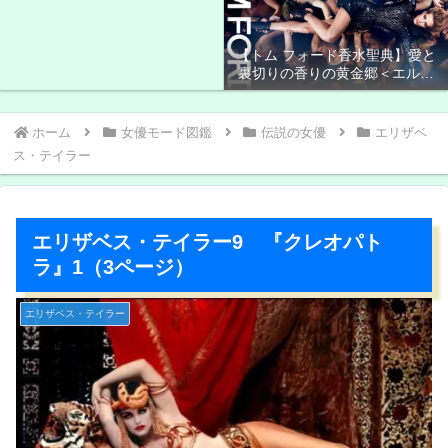
【トム フォード香水聖典】愛と
裏切りの香りの黄金郷＜エルド
ラド＞
ホーム
女優モード図鑑
伝説の女優
エリザベ
ス・テイラー
エリザベス・テイラー9 『クレオパト
ラ』1（3ページ）
エリザベス・テイラー