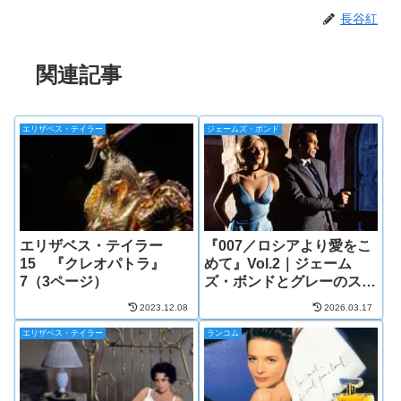
長谷紅
関連記事
エリザベス・テイラー
ジェームズ・ボンド
エリザベス・テイラー
『007／ロシアより愛をこ
15 『クレオパトラ』
めて』Vol.2｜ジェーム
7（3ページ）
ズ・ボンドとグレーのスー
ツ
2023.12.08
2026.03.17
エリザベス・テイラー
ランコム