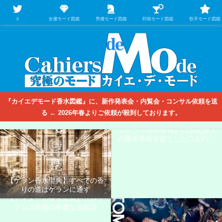
【映画/音楽の中のファッション＆香水】を徹底的に分析するファッション＆ア
パレル業界人のための学習サイト
Ｘ
女優モード図鑑
男優モード図鑑
邦画モード図鑑
歌手モード図鑑
『カイエデモード香水図鑑』に、新作発表会・内覧会・コンサル依頼を送
る ← 2026年春よりご依頼が殺到しております。
【ル ラボ香水聖典】21世紀最大
の香水革命を起こした二人の男
たち
【ゲラン香水聖典】すべての香
りの道はゲランに通ず
【ディオール香水聖典】フレグ
ランス帝国の華麗なる伝説