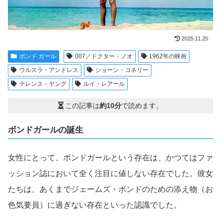
2025.11.25
ボンド ガール
007／ドクター・ノオ
1962年の映画
ウルスラ・アンドレス
ショーン・コネリー
テレンス・ヤング
ルイ・レアール
この記事は
約10分
で読めます。
ボンドガールの誕生
女性にとって、ボンドガールという存在は、かつてはファ
ッション誌において全く注目に値しない存在でした。彼女
たちは、あくまでジェームズ・ボンドのための添え物（お
色気要員）に過ぎない存在といった認識でした。