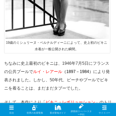
19歳のミシュリーヌ・ベルナルディーニによって、史上初のビキニ
水着が一般公開された瞬間。
ちなみに史上最初のビキニは、1946年7月5日にフランス
の公共プールで
ルイ・レアール
（1897－1984）
により発
表されました。しかし、50年代、ビーチやプールでビキ
ニを着ることは、まだまだタブーでした。
そして、本作により「
ビキニ・レボリューション
」のトリ
ガーが引かれたのでした。
調香師スーパースタ
目次
世界の名香聖典
香水聖地ガイド
サイドバー
ー列伝