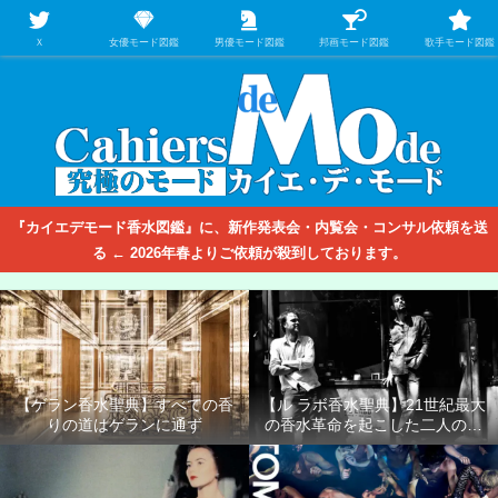
【映画/音楽の中のファッション＆香水】を徹底的に分析するファッション＆ア
パレル業界人のための学習サイト
Ｘ
女優モード図鑑
男優モード図鑑
邦画モード図鑑
歌手モード図鑑
『カイエデモード香水図鑑』に、新作発表会・内覧会・コンサル依頼を送
る ← 2026年春よりご依頼が殺到しております。
【ゲラン香水聖典】すべての香
【ル ラボ香水聖典】21世紀最大
りの道はゲランに通ず
の香水革命を起こした二人の男
たち