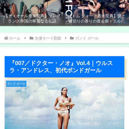
【ディオール香水聖典】フレグ
【トム フォード香水聖典】愛と
ランス帝国の華麗なる伝説
裏切りの香りの黄金郷＜エルド
ラド＞
ホーム
女優モード図鑑
ボンド ガール
『007／ドクター・ノオ』Vol.4｜ウルス
ラ・アンドレス、初代ボンドガール
ボンド ガール