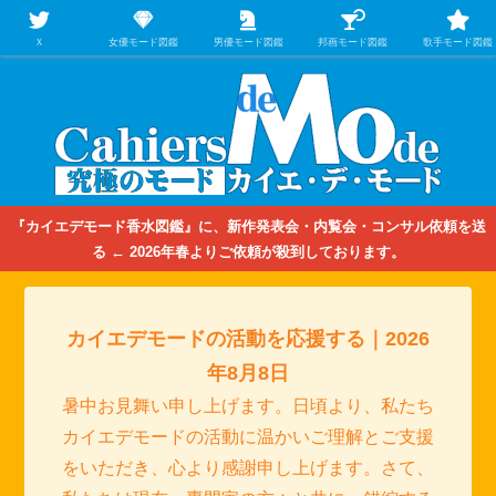
【映画/音楽の中のファッション＆香水】を徹底的に分析するファッション＆ア
パレル業界人のための学習サイト
Ｘ
女優モード図鑑
男優モード図鑑
邦画モード図鑑
歌手モード図鑑
『カイエデモード香水図鑑』に、新作発表会・内覧会・コンサル依頼を送
る ← 2026年春よりご依頼が殺到しております。
カイエデモードの活動を応援する｜2026
年8月8日
暑中お見舞い申し上げます。日頃より、私たち
カイエデモードの活動に温かいご理解とご支援
をいただき、心より感謝申し上げます。さて、