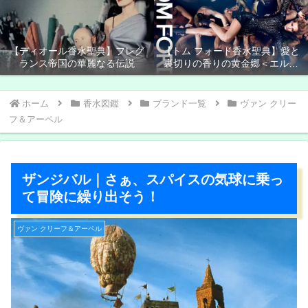
【ディオール香水聖典】フレグ
【トム フォード香水聖典】愛と
ランス帝国の華麗なる伝説
裏切りの香りの黄金郷＜エルド
ラド＞
ホーム
香水図鑑
ブランド一覧
ヴァン クリー
フ＆アーペル
ザンジバル｜さぁ、スパイスの気球に乗っ
て冒険に繰り出そう！
ヴァン クリーフ＆アーペル