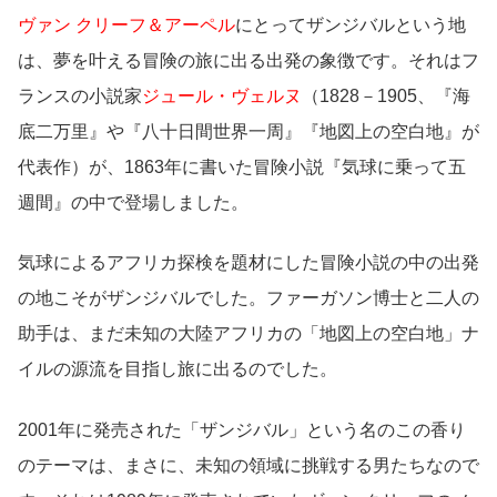
ヴァン クリーフ＆アーペル
にとってザンジバルという地
は、夢を叶える冒険の旅に出る出発の象徴です。それはフ
ランスの小説家
ジュール・ヴェルヌ
（1828－1905、『海
底二万里』や『八十日間世界一周』『地図上の空白地』が
代表作）が、1863年に書いた冒険小説『気球に乗って五
週間』の中で登場しました。
気球によるアフリカ探検を題材にした冒険小説の中の出発
の地こそがザンジバルでした。ファーガソン博士と二人の
助手は、まだ未知の大陸アフリカの「地図上の空白地」ナ
イルの源流を目指し旅に出るのでした。
2001年に発売された「ザンジバル」という名のこの香り
のテーマは、まさに、未知の領域に挑戦する男たちなので