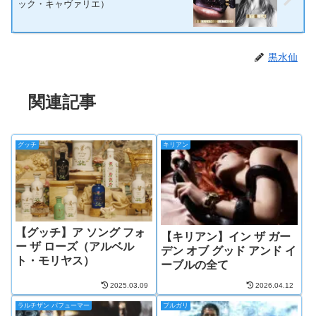
ック・キャヴァリエ）
黒水仙
関連記事
グッチ
キリアン
【グッチ】ア ソング フォ
【キリアン】イン ザ ガー
ー ザ ローズ（アルベル
デン オブ グッド アンド イ
ト・モリヤス）
ーブルの全て
2025.03.09
2026.04.12
ラルチザン パフューマー
ブルガリ