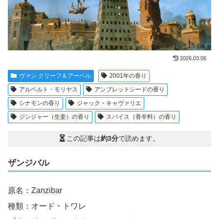
2026.03.06
ヴァン クリーフ＆アーペル
2001年の香り
アルベルト・モリヤス
アンブレットシードの香り
シナモンの香り
ジャック・キャヴァリエ
ジンジャー（生姜）の香り
スパイス（香辛料）の香り
この記事は
約3分
で読めます。
ザンジバル
原名：Zanzibar
種類：オード・トワレ