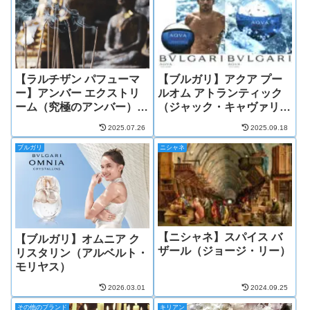
【ラルチザン パフューマ
【ブルガリ】アクア プー
ー】アンバー エクストリ
ルオム アトランティック
ーム（究極のアンバー）
（ジャック・キャヴァリ
（ジャン＝クロード・エレ
エ）
2025.07.26
2025.09.18
ナ）
ブルガリ
ニシャネ
【ニシャネ】スパイス バ
【ブルガリ】オムニア ク
ザール（ジョージ・リー）
リスタリン（アルベルト・
モリヤス）
2026.03.01
2024.09.25
その他のブランド
キリアン