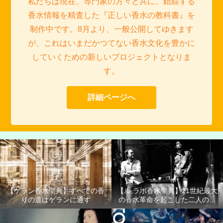
私たちは現在、専門家の方々と共に、錯綜する
香水情報を精査した『正しい香水の教科書』を
制作中です。8月より、一般公開してゆきます
が、これはいまだかつてない香水文化を豊かに
していくための新しいプロジェクトとなりま
す。
詳細ページへ
【ゲラン香水聖典】すべての香
【ル ラボ香水聖典】21世紀最大
りの道はゲランに通ず
の香水革命を起こした二人の男
たち