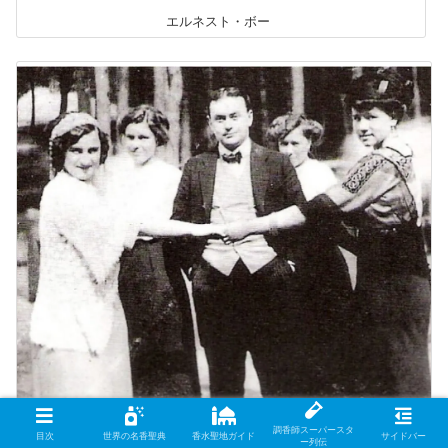
エルネスト・ボー
エルネスト・ボー
調香師スーパースタ
目次
世界の名香聖典
香水聖地ガイド
サイドバー
ー列伝