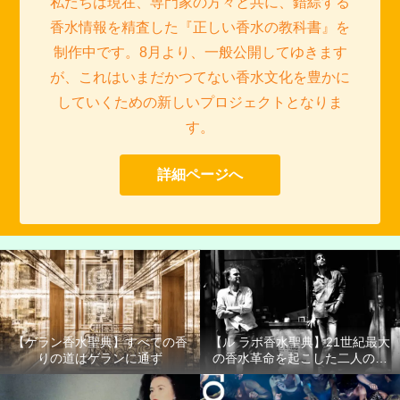
私たちは現在、専門家の方々と共に、錯綜する
香水情報を精査した『正しい香水の教科書』を
制作中です。8月より、一般公開してゆきます
が、これはいまだかつてない香水文化を豊かに
していくための新しいプロジェクトとなりま
す。
詳細ページへ
【ゲラン香水聖典】すべての香
【ル ラボ香水聖典】21世紀最大
りの道はゲランに通ず
の香水革命を起こした二人の男
たち