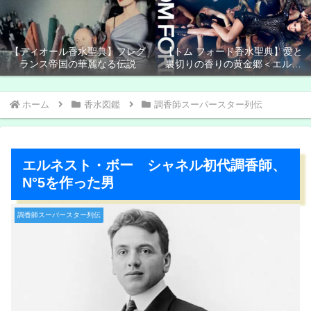
【ディオール香水聖典】フレグ
【トム フォード香水聖典】愛と
ランス帝国の華麗なる伝説
裏切りの香りの黄金郷＜エルド
ラド＞
ホーム
香水図鑑
調香師スーパースター列伝
エルネスト・ボー シャネル初代調香師、
N°5を作った男
調香師スーパースター列伝