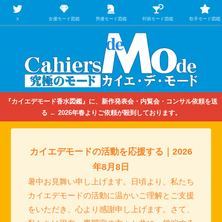
【映画/音楽の中のファッション＆香水】を徹底的に分析するファッション＆ア
パレル業界人のための学習サイト
Ｘ
女優モード図鑑
男優モード図鑑
邦画モード図鑑
歌手モード図鑑
『カイエデモード香水図鑑』に、新作発表会・内覧会・コンサル依頼を送
る ← 2026年春よりご依頼が殺到しております。
カイエデモードの活動を応援する｜2026
年8月8日
暑中お見舞い申し上げます。日頃より、私たち
カイエデモードの活動に温かいご理解とご支援
をいただき、心より感謝申し上げます。さて、