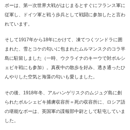
ボーは、第一次世界大戦がはじまるとすぐにフランス軍に
従軍し、ドイツ軍と戦う歩兵として戦闘に参加したと言わ
れています。
そして1917年から18年にかけて、凍てつくツンドラに囲
まれた、雪とコケの匂いに包まれたムルマンスクのコラ半
島に駐留しました（一時、ウクライナのキーウで対ボルシ
ェビキ戦にも参加）。真夜中の散歩を好み、透き通ったひ
んやりした空気と海藻の匂いも愛しました。
その後、1918年冬、アルハンゲリスクのムジュグ島に創
られたボルシェビキ捕虜収容所＝死の収容所に、ロシア語
の堪能なボーは、英国軍の諜報部中尉として駐屯していま
した。