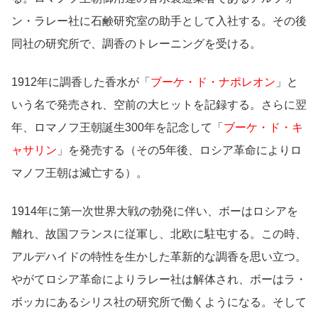
ン・ラレー社に石鹸研究室の助手として入社する。その後
同社の研究所で、調香のトレーニングを受ける。
1912年に調香した香水が「
ブーケ・ド・ナポレオン
」と
いう名で発売され、空前の大ヒットを記録する。さらに翌
年、ロマノフ王朝誕生300年を記念して「
ブーケ・ド・キ
ャサリン
」を発売する（その5年後、ロシア革命によりロ
マノフ王朝は滅亡する）。
1914年に第一次世界大戦の勃発に伴い、ボーはロシアを
離れ、故国フランスに従軍し、北欧に駐屯する。この時、
アルデハイドの特性を生かした革新的な調香を思い立つ。
やがてロシア革命によりラレー社は解体され、ボーはラ・
ボッカにあるシリス社の研究所で働くようになる。そして