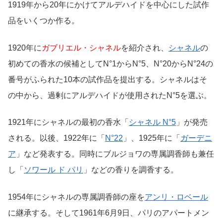
1919年から20年にかけてアルデハイドを中心にした試作
品をいくつか作る。
1920年に
ガブリエル・シャネル
を紹介され、
シャネル
の
初めての香水の候補としてN°1からN°5、N°20からN°24の
番号がふられた10本の試作品を提出する。シャネルはそ
の中から、過剰にアルデハイドが使用されたN°5を選ぶ。
1921年にシャネルの最初の香水「
シャネル N°5
」が発売
される。以後、1922年に「
N°22
」、1925年に「
ガーデニ
ア
」など発表する。同時にブルジョワの専属調香師も兼任
し「
ソワール ド パリ
」などの香りを調香する。
1954年にシャネルの専属調香師の座を
アンリ・ロベール
に継承する。そして1961年6月9日、パリのアパートメン