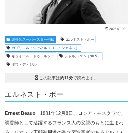
2026.01.02
調香師スーパースター列伝
エルネスト・ボー
ガブリエル・シャネル（ココ・シャネル）
キュイール・ドゥ・ルシー
シャネル N°5（No.5）
ボワ・デ・ジル
この記事は
約11分
で読めます。
エルネスト・ボー
Ernest Beaux
1881年12月8日、ロシア・モスクワで、
調香師として活躍するフランス人の父親のもとに生まれ
る。ロマノフ王朝御用達の香水製造業者であるアルフォ