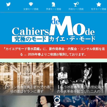
【映画/音楽の中のファッション＆香水】を徹底的に分析するファッション＆ア
パレル業界人のための学習サイト
Ｘ
女優モード図鑑
男優モード図鑑
邦画モード図鑑
歌手モード図鑑
『カイエデモード香水図鑑』に、新作発表会・内覧会・コンサル依頼を送
る ← 2026年春よりご依頼が殺到しております。
【ゲラン香水聖典】すべての香
【ル ラボ香水聖典】21世紀最大
りの道はゲランに通ず
の香水革命を起こした二人の男
たち