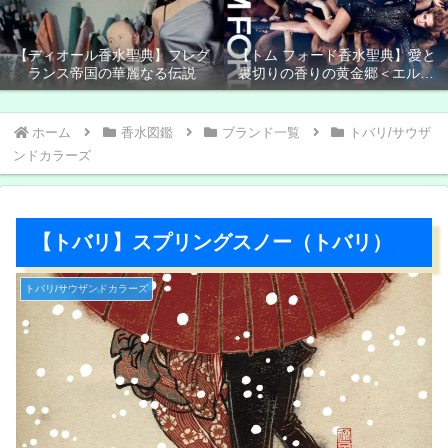
【ディオール香水聖典】フレグ
【トム フォード香水聖典】愛と
ランス帝国の華麗なる伝説
裏切りの香りの黄金郷＜エルド
ラド＞
ホーム
香水図鑑
ブランド一覧
トバリ/サウザ
ンドカラーズ
【トバリ】スプリングスノー（トバリ）
トバリ/サウザンドカラーズ