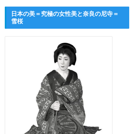
日本の美＝究極の女性美と奈良の尼寺＝
雪桜