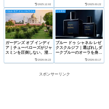
2025.12.02
2025.03.22
パルル モア ドゥ パルファム
シャネル
ガーデンズ オブ インディ
ブルー ドゥ シャネル レゼ
ア｜チューベローズがジャ
クスクルジフ｜選ばれしダ
スミンを圧倒しない、澄み
ークブルーのオーラを身に
渡る甘やかさ
纏う
2026.04.22
2026.03.17
スポンサーリンク