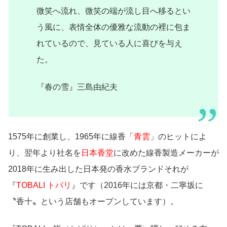
微笑へ流れ、微笑の端が流し目へ移るとい
う風に、表情全体の優雅な流動の裡に包ま
れているので、見ている人に喜びを与え
た。
『春の雪』三島由紀夫
1575年に創業し、1965年に線香「
青雲
」のヒットによ
り、翌年より社名を
日本香堂
に改めた線香製造メーカーが
2018年に生み出した日本発の香水ブランドそれが
『
TOBALI トバリ
』です（2016年には京都・二寧坂に
〝香十〟という店舗もオープンしています）。