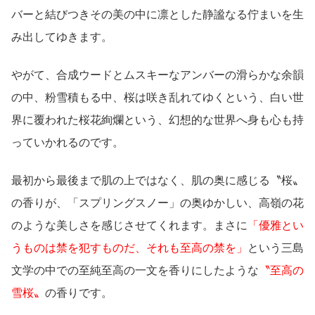
バーと結びつきその美の中に凛とした静謐なる佇まいを生
み出してゆきます。
やがて、合成ウードとムスキーなアンバーの滑らかな余韻
の中、粉雪積もる中、桜は咲き乱れてゆくという、白い世
界に覆われた桜花絢爛という、幻想的な世界へ身も心も持
っていかれるのです。
最初から最後まで肌の上ではなく、肌の奥に感じる〝桜〟
の香りが、「スプリングスノー」の奥ゆかしい、高嶺の花
のような美しさを感じさせてくれます。まさに
「優雅とい
うものは禁を犯すものだ、それも至高の禁を」
という三島
文学の中での至純至高の一文を香りにしたような
〝至高の
雪桜〟
の香りです。