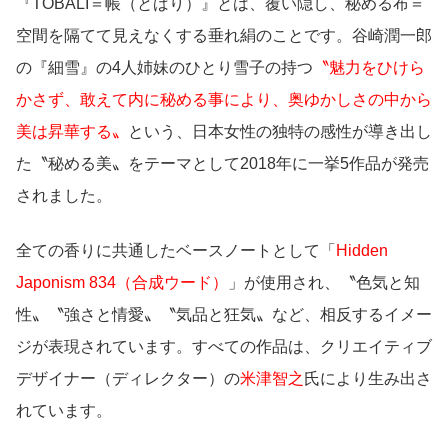
『TOBALI＝帳（とばり）』とは、覆い隠し、秘める布＝
空間を隔てて見えなくする垂れ絹のことです。谷崎潤一郎
の『細雪』の4人姉妹のひとり雪子の持つ
〝魅力をひけら
かさず、敢えて内に秘める事により、奥ゆかしさの中から
美は昇華する〟
という、日本女性の独特の感性が導き出し
た〝秘める美〟をテーマとして2018年に一挙5作品が発売
されました。
全ての香りに共通したベースノートとして「
Hidden
Japonism 834（合成ウード）
」が使用され、〝色気と知
性〟〝強さと情愛〟〝気品と狂気〟など、相反するイメー
ジが表現されています。すべての作品は、クリエイティブ
デザイナー（ディレクター）の
米津智之
氏により生み出さ
れています。