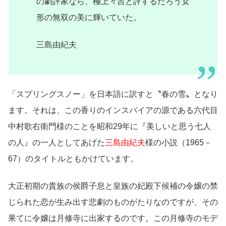
の劇評家なら、極上々吉と評するだろう女
形の無双の美に輝いていた。
三島由紀夫
「スプリングスノー」を日本語に訳すと〝春の雪〟となり
ます。それは、この香りのインスパイアの源である六代目
中村歌右衛門様のことを昭和29年に『美しいと思う七人
の人』の一人としてあげた
三島由紀夫
様の小説（1965－
67）のタイトルともかけています。
大正初期の貴族の侯爵子息と皇族の妃殿下候補の令嬢の禁
じられた恋が生み出す悲劇のものがたりなのですが、その
果てに令嬢は月修寺に出家するのです。この月修寺のモデ