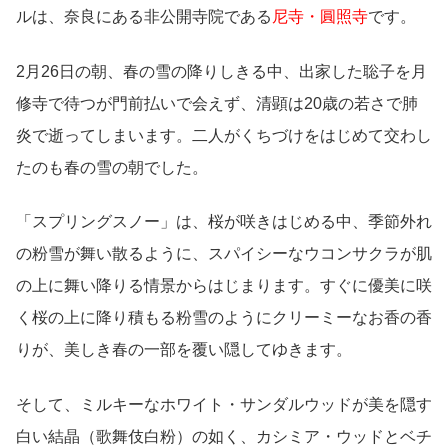
ルは、奈良にある非公開寺院である
尼寺・圓照寺
です。
2月26日の朝、春の雪の降りしきる中、出家した聡子を月
修寺で待つが門前払いで会えず、清顕は20歳の若さで肺
炎で逝ってしまいます。二人がくちづけをはじめて交わし
たのも春の雪の朝でした。
「スプリングスノー」は、桜が咲きはじめる中、季節外れ
の粉雪が舞い散るように、スパイシーなウコンサクラが肌
の上に舞い降りる情景からはじまります。すぐに優美に咲
く桜の上に降り積もる粉雪のようにクリーミーなお香の香
りが、美しき春の一部を覆い隠してゆきます。
そして、ミルキーなホワイト・サンダルウッドが美を隠す
白い結晶（歌舞伎白粉）の如く、カシミア・ウッドとベチ