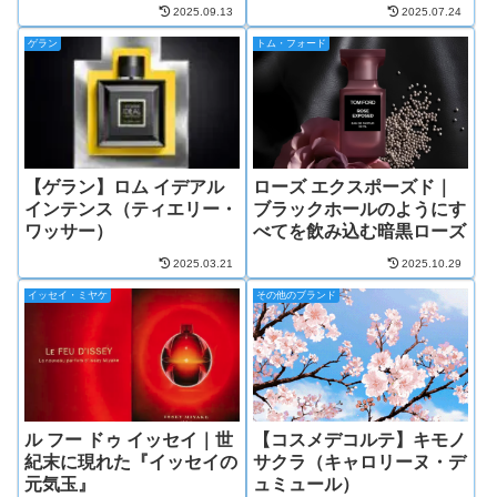
2025.09.13
2025.07.24
ゲラン
トム・フォード
【ゲラン】ロム イデアル
ローズ エクスポーズド｜
インテンス（ティエリー・
ブラックホールのようにす
ワッサー）
べてを飲み込む暗黒ローズ
2025.03.21
2025.10.29
イッセイ・ミヤケ
その他のブランド
ル フー ドゥ イッセイ｜世
【コスメデコルテ】キモノ
紀末に現れた『イッセイの
サクラ（キャロリーヌ・デ
元気玉』
ュミュール）