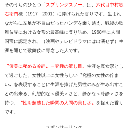
そのうちのひとつ「
スプリングスノー
」は、
六代目中村歌
右衛門
様（1917－2001）に捧げられた香りです。生まれ
ながらに左足が不自由だったハンデを乗り越え、戦後の歌
舞伎界における女形の最高峰に登り詰め、1968年に人間
国宝に認定され、（映画やテレビドラマには出演せず）生
涯を通じて歌舞伎に専念した人です。
〝優美に秘める冷静〟＝究極の流し目。
生涯を真女形とし
て過ごした、女性以上に女性らしい〝究極の女性の佇ま
い〟を表現することに生涯を捧げた男性のみが生み出すこ
との出来る、幻想的な＜優美＞さと、静かな＜冷静＞さを
持つ、
〝性を超越した瞬間の人間の美しさ〟
を捉えた香り
です。
スポンサーリンク