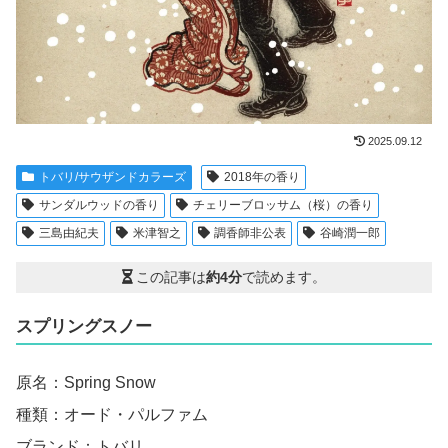
2025.09.12
トバリ/サウザンドカラーズ
2018年の香り
サンダルウッドの香り
チェリーブロッサム（桜）の香り
三島由紀夫
米津智之
調香師非公表
谷崎潤一郎
この記事は
約4分
で読めます。
スプリングスノー
原名：Spring Snow
種類：オード・パルファム
ブランド：トバリ