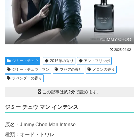
©JIMMY CHOO
2025.04.02
ジミー・チュウ
2016年の香り
アン・フリッポ
ジミー・チュウ・マン
フゼアの香り
メロンの香り
ラベンダーの香り
この記事は
約2分
で読めます。
ジミー チュウ マン インテンス
原名：Jimmy Choo Man Intense
種類：オード・トワレ