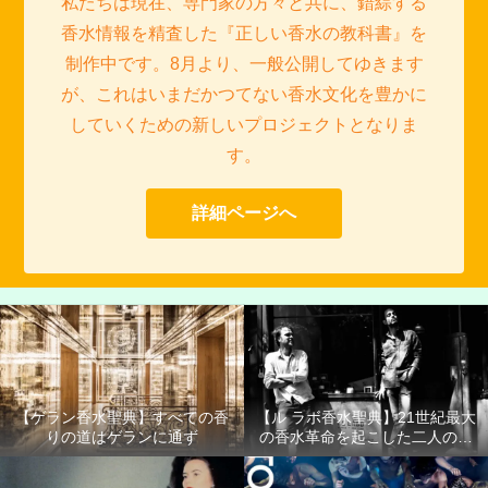
私たちは現在、専門家の方々と共に、錯綜する
香水情報を精査した『正しい香水の教科書』を
制作中です。8月より、一般公開してゆきます
が、これはいまだかつてない香水文化を豊かに
していくための新しいプロジェクトとなりま
す。
詳細ページへ
【ゲラン香水聖典】すべての香
【ル ラボ香水聖典】21世紀最大
りの道はゲランに通ず
の香水革命を起こした二人の男
たち