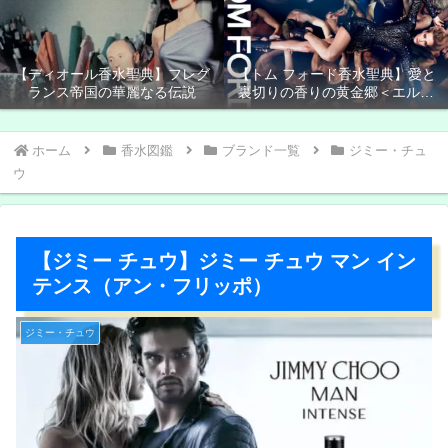
【ディオール香水聖典】フレグ
【トム フォード香水聖典】愛と
ランス帝国の華麗なる伝説
裏切りの香りの黄金郷＜エルド
ラド＞
ホーム
香水図鑑
ブランド一覧
ジミー・チュ
ウ
【ジミー チュウ】ジミー チュウ マン イン
テンス（アン・フリッポ）
ジミー・チュウ