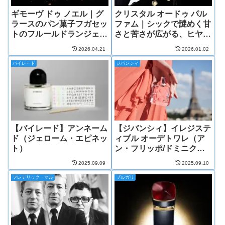
ギモーヴ ドゥ ノエル｜グ
クリスタル オードゥ パル
ラースのパン菓子フガセッ
ファム｜シックで謎めく甘
トのフルールドランジェの
さと苦さが広がる、ヒヤシ
香り
ンスの香り
2026.04.21
2026.01.02
バイレード
ジバンシィ
【バイレード】アンネーム
【ジバンシィ】イレジステ
ド（ジェローム・エピネッ
ィブル オーデトワレ（ア
ト）
ン・フリッポ/ドミニク・
ロピオン/ファニー・バ
2025.09.09
2025.09.10
ル）
フレデリック・マル
ブルガリ