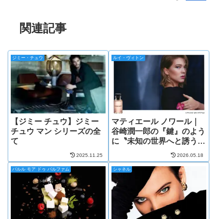
関連記事
ジミー・チュウ
ルイ・ヴィトン
【ジミー チュウ】ジミー
マティエール ノワール｜
チュウ マン シリーズの全
谷崎潤一郎の『鍵』のよう
て
に〝未知の世界へと誘う、
魔性の香り〟
2025.11.25
2026.05.18
パルル モア ドゥ パルファム
シャネル