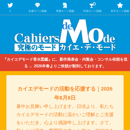
【映画/音楽の中のファッション＆香水】を徹底的に分析するファッション＆ア
パレル業界人のための学習サイト
Ｘ
女優モード図鑑
男優モード図鑑
邦画モード図鑑
歌手モード図鑑
『カイエデモード香水図鑑』に、新作発表会・内覧会・コンサル依頼を送
る ← 2026年春よりご依頼が殺到しております。
カイエデモードの活動を応援する｜2026
年8月8日
暑中お見舞い申し上げます。日頃より、私たち
カイエデモードの活動に温かいご理解とご支援
をいただき、心より感謝申し上げます。さて、