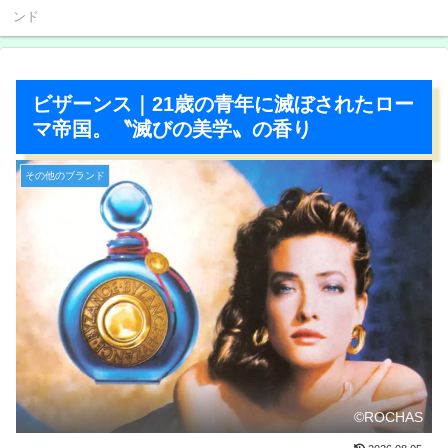
ンド
ビザーンス｜21歳の青年に滅ぼされたロー
マ帝国。〝滅びの美学〟の香り
その他のブランド
©ROCHAS