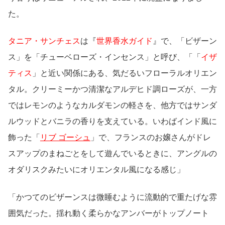
た。
タニア・サンチェス
は『
世界香水ガイド
』で、「ビザーン
ス」を「チューベローズ・インセンス」と呼び、「「
イザ
ティス
」と近い関係にある、気だるいフローラルオリエン
タル。クリーミーかつ清潔なアルデヒド調ローズが、一方
ではレモンのようなカルダモンの軽さを、他方ではサンダ
ルウッドとバニラの香りを支えている。いわばインド風に
飾った「
リブ ゴーシュ
」で、フランスのお嬢さんがドレ
スアップのまねごとをして遊んでいるときに、アングルの
オダリスクみたいにオリエンタル風になる感じ」
「かつてのビザーンスは微睡むように流動的で重たげな雰
囲気だった。揺れ動く柔らかなアンバーがトップノート