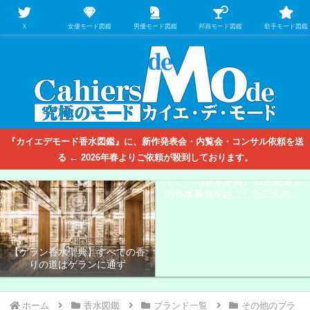
【映画/音楽の中のファッション＆香水】を徹底的に分析するファッション＆ア
パレル業界人のための学習サイト
Ｘ
女優モード図鑑
男優モード図鑑
邦画モード図鑑
歌手モード図鑑
『カイエデモード香水図鑑』に、新作発表会・内覧会・コンサル依頼を送
る ← 2026年春よりご依頼が殺到しております。
【ル ラボ香水聖典】21世紀最大
の香水革命を起こした二人の男
たち
【ゲラン香水聖典】すべての香
りの道はゲランに通ず
【ディオール香水聖典】フレグ
【トム フォード香水聖典】愛と
ランス帝国の華麗なる伝説
裏切りの香りの黄金郷＜エルド
ラド＞
ホーム
香水図鑑
ブランド一覧
その他のブラ