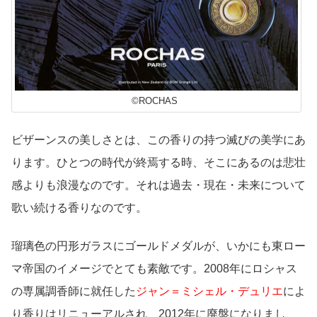
©ROCHAS
ビザーンスの美しさとは、この香りの持つ滅びの美学にあ
ります。ひとつの時代が終焉する時、そこにあるのは悲壮
感よりも浪漫なのです。それは過去・現在・未来について
歌い続ける香りなのです。
瑠璃色の円形ガラスにゴールドメダルが、いかにも東ロー
マ帝国のイメージでとても素敵です。2008年にロシャス
の専属調香師に就任した
ジャン＝ミシェル・デュリエ
によ
り香りはリニューアルされ、2012年に廃盤になりまし