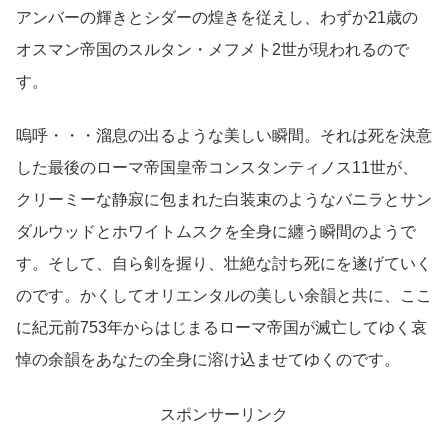
アンバーの輝きとシダーの煌きを従えし、わずか21歳の
オスマン帝国のスルタン・メフメト2世が現われるので
す。
嗚呼・・・溜息の出るような美しい瞬間。それは死を決意
した最後のローマ帝国皇帝コンスタンティノス11世が、
クリーミーな静寂に包まれた白装束のようなバニラとサン
ダルウッドとホワイトムスクを全身に纏う瞬間のようで
す。そして、自ら剣を握り、壮絶な討ち死にを遂げていく
のです。かくしてオリエンタルの美しい余韻と共に、ここ
に紀元前753年からはじまるローマ帝国が滅亡してゆく哀
悼の余韻をあなたの全身に溶け込ませてゆくのです。
スポンサーリンク