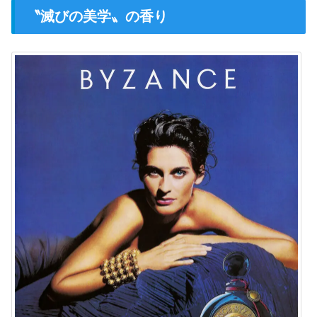
〝滅びの美学〟の香り