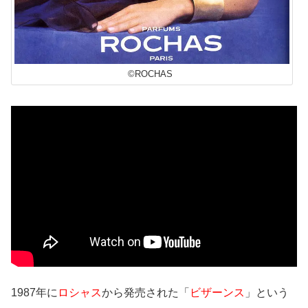
©ROCHAS
1987年に
ロシャス
から発売された「
ビザーンス
」という