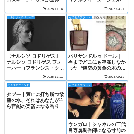
す唯一無二のコロン
ク）
2025.11.16
2025.03.21
ナルシソ・ロドリゲス
その他のブランド
【ナルシソ ロドリゲス】
パリサンドルゥ ドール｜
ナルシソ ロドリゲス フォ
今までどこにも存在しなか
ーハー（フランシス・クル
った〝架空の黄金の木の香
ジャン/クリスティーヌ・
り〟
2025.12.11
2025.09.18
ナジェル）
その他のブランド
その他のブランド
タブー｜禁止に打ち勝つ欲
望の水、それはあなたが自
ら官能の楽器になる香り
ウンガロ｜シャネルの三代
目専属調香師になる寸前の