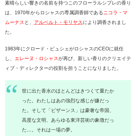
素晴らしい響きの名前を持つこのフローラルシプレの香り
は、1970年からロシャスの専属調香師である
ニコラ・マ
ムーナス
と、
アルベルト・モリヤス
により調香されまし
た。
1983年にクロード・ビュシェがロシャスのCEOに就任
し、
エレーヌ・ロシャス
が再び、新しい香りのクリエイテ
ィブ・ディレクターの役割を担うことになりました。
世に出た香水のほとんどはきつくて重たか
った。わたしはあの強烈な感じが嫌だっ
た。そして「ビザーンス」は豪奢な帝国、
高度な文明、あらゆる東洋芸術の象徴だっ
た…。それは一場の夢。