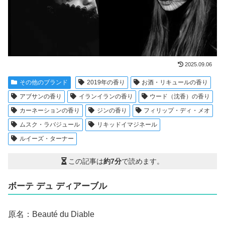
2025.09.06
その他のブランド
2019年の香り
お酒・リキュールの香り
アブサンの香り
イランイランの香り
ウード（沈香）の香り
カーネーションの香り
ジンの香り
フィリップ・ディ・メオ
ムスク・ラバジュール
リキッドイマジネール
ルイーズ・ターナー
この記事は
約7分
で読めます。
ボーテ デュ ディアーブル
原名：Beauté du Diable