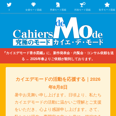
【映画/音楽の中のファッション＆香水】を徹底的に分析するファッション＆ア
パレル業界人のための学習サイト
Ｘ
女優モード図鑑
男優モード図鑑
邦画モード図鑑
歌手モード図鑑
『カイエデモード香水図鑑』に、新作発表会・内覧会・コンサル依頼を送
る ← 2026年春よりご依頼が殺到しております。
カイエデモードの活動を応援する｜2026
年8月8日
暑中お見舞い申し上げます。日頃より、私たち
カイエデモードの活動に温かいご理解とご支援
をいただき、心より感謝申し上げます。さて、