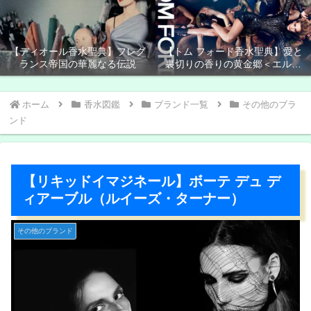
【ディオール香水聖典】フレグ
【トム フォード香水聖典】愛と
ランス帝国の華麗なる伝説
裏切りの香りの黄金郷＜エルド
ラド＞
ホーム
香水図鑑
ブランド一覧
その他のブラ
ンド
【リキッドイマジネール】ボーテ デュ デ
ィアーブル（ルイーズ・ターナー）
その他のブランド