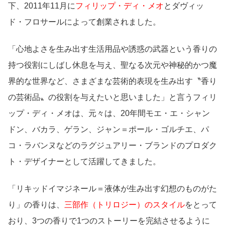
下、2011年11月に
フィリップ・ディ・メオ
とダヴィッ
ド・フロサールによって創業されました。
「心地よさを生み出す生活用品や誘惑の武器という香りの
持つ役割にしばし休息を与え、聖なる次元や神秘的かつ魔
界的な世界など、さまざまな芸術的表現を生み出す〝香り
の芸術品〟の役割を与えたいと思いました」と言うフィリ
ップ・ディ・メオは、元々は、20年間モエ・エ・シャン
ドン、バカラ、ゲラン、ジャン＝ポール・ゴルチエ、パ
コ・ラバンヌなどのラグジュアリー・ブランドのプロダク
ト・デザイナーとして活躍してきました。
「リキッドイマジネール＝液体が生み出す幻想のものがた
り」の香りは、
三部作（トリロジー）のスタイル
をとって
おり、3つの香りで1つのストーリーを完結させるように