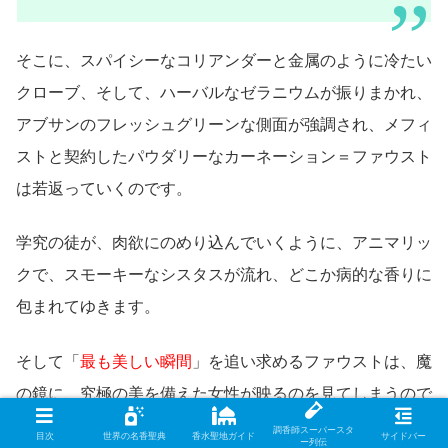
そこに、スパイシーなコリアンダーと金属のように冷たい
クローブ、そして、ハーバルなゼラニウムが振りまかれ、
アブサンのフレッシュグリーンな側面が強調され、メフィ
ストと契約したパウダリーなカーネーション＝ファウスト
は若返っていくのです。
学究の徒が、肉欲にのめり込んでいくように、アニマリッ
クで、スモーキーなシスタスが流れ、どこか病的な香りに
包まれてゆきます。
そして「
最も美しい瞬間
」を追い求めるファウストは、魔
の鏡に、究極の美を備えた女性が映るのを見てしまうので
した。はかないイランイラン＝マルガレーテの登場です。
調香師スーパースタ
目次
世界の名香聖典
香水聖地ガイド
サイドバー
ー列伝