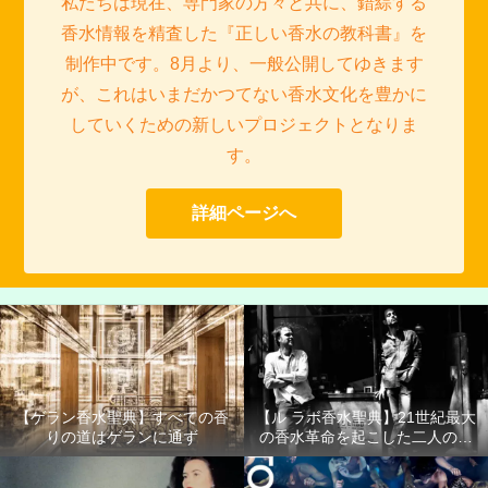
私たちは現在、専門家の方々と共に、錯綜する
香水情報を精査した『正しい香水の教科書』を
制作中です。8月より、一般公開してゆきます
が、これはいまだかつてない香水文化を豊かに
していくための新しいプロジェクトとなりま
す。
詳細ページへ
【ゲラン香水聖典】すべての香
【ル ラボ香水聖典】21世紀最大
りの道はゲランに通ず
の香水革命を起こした二人の男
たち