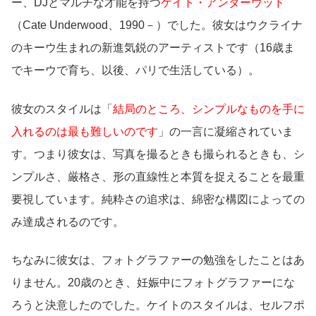
ー、DJとマルチな才能を持つ
ケイト・アンダーウッド
（Cate Underwood、1990－）でした。彼女はウクライナ
のキーウ生まれの新進気鋭のアーティストです（16歳ま
でキーウで育ち、以後、パリで生活している）。
彼女のスタイルは「
結局のところ、シンプルなものを手に
入れるのは最も難しいのです
」の一言に凝縮されていま
す。つまり彼女は、写真を撮るときも撮られるときも、シ
ンプルさ、厳格さ、形の直線性と本質を捉えることを最重
要視しています。純粋さの追求は、綿密な構図によっての
み達成されるのです。
ちなみに彼女は、フォトグラファーの勉強をしたことはあ
りません。20歳のとき、妊娠中にフォトグラファーにな
ろうと決意したのでした。ケイトのスタイルは、セルフポ