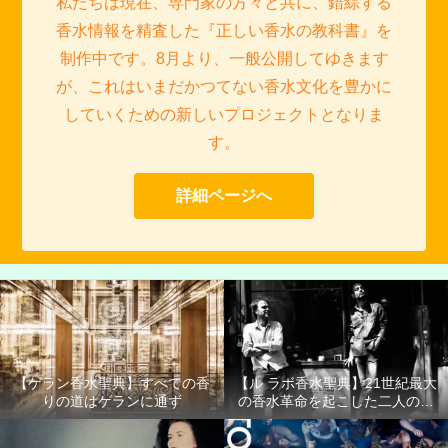
私たちは現在、専門家の方々と共に、錯綜する
香水情報を精査した『正しい香水の教科書』を
制作中です。8月より、一般公開してゆきます
が、これはいまだかつてない香水文化を豊かに
していくための新しいプロジェクトとなりま
す。
詳細ページへ
【ゲラン香水聖典】すべての香
【ル ラボ香水聖典】21世紀最大
りの道はゲランに通ず
の香水革命を起こした二人の男
たち