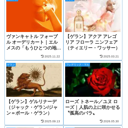
ヴァンキャトル フォーブ
【ゲラン】アクア アレゴ
ル オーデリカート｜エル
リア フローラ ニンフェア
メスの「もうひとつの地中
（ティエリー・ワッサー）
海」の香り
2025.11.22
2025.03.21
ゲラン
フレデリック・マル
【ゲラン】ゲルリナーデ
ローズ トネール／ユヌ ロ
（ジャック・ゲラン/ジャ
ーズ｜人肌の上に咲かせる
ン＝ポール・ゲラン）
〝孤高のバラ〟
2025.09.13
2026.05.30