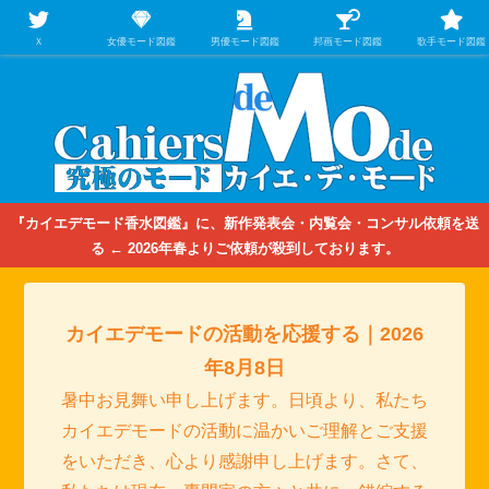
【映画/音楽の中のファッション＆香水】を徹底的に分析するファッション＆ア
パレル業界人のための学習サイト
Ｘ
女優モード図鑑
男優モード図鑑
邦画モード図鑑
歌手モード図鑑
『カイエデモード香水図鑑』に、新作発表会・内覧会・コンサル依頼を送
る ← 2026年春よりご依頼が殺到しております。
カイエデモードの活動を応援する｜2026
年8月8日
暑中お見舞い申し上げます。日頃より、私たち
カイエデモードの活動に温かいご理解とご支援
をいただき、心より感謝申し上げます。さて、