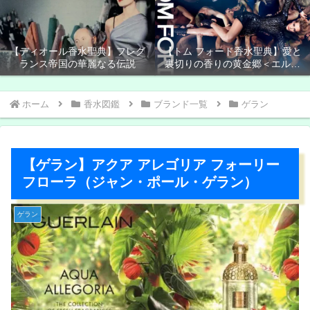
【ディオール香水聖典】フレグ
【トム フォード香水聖典】愛と
ランス帝国の華麗なる伝説
裏切りの香りの黄金郷＜エルド
ラド＞
ホーム
香水図鑑
ブランド一覧
ゲラン
【ゲラン】アクア アレゴリア フォーリー
フローラ（ジャン・ポール・ゲラン）
ゲラン