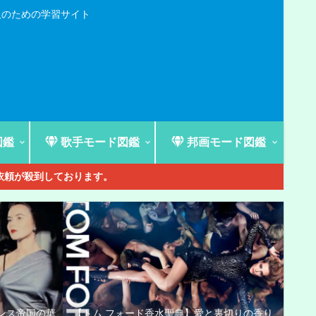
人のための学習サイト
図鑑
歌手モード図鑑
邦画モード図鑑
ご依頼が殺到しております。
ンス帝国の華
【トム フォード香水聖典】愛と裏切りの香り