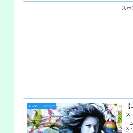
スポ
【
エスティ・ローダー
ス
ト
ス