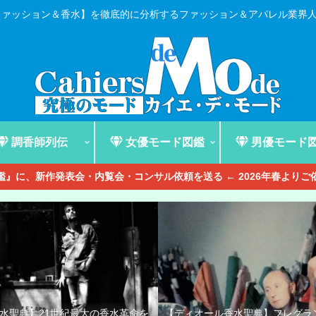
ファッション＆香水】を徹底的に分析するファッション＆アパレル業界
調香師列伝
女優モード図鑑
男優モード
』に、新作発表会・内覧会・コンサル依頼を送る ← 2026年春より
香水聖典】21世紀最大の香水革命を
【ディオール香水聖典】フレグラ