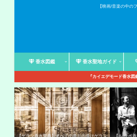
【映画/音楽の中の
香水図鑑
香水聖地ガイド
『カイエデモード香水図鑑
【ゲラン香水聖典】すべての香りの道はゲラン
【ル ラボ