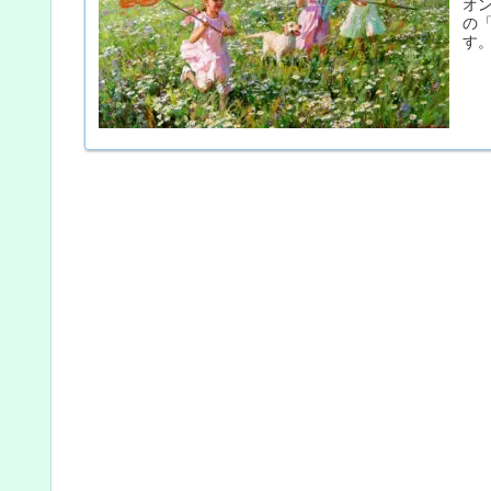
オ
の
す