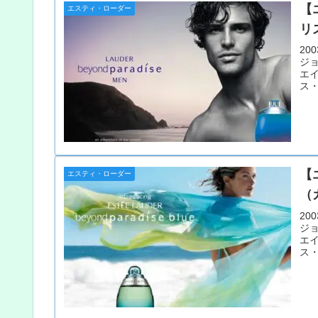
【
エスティ・ローダー
リ
20
ジ
エ
ス
【
エスティ・ローダー
（
20
ジ
エ
ス