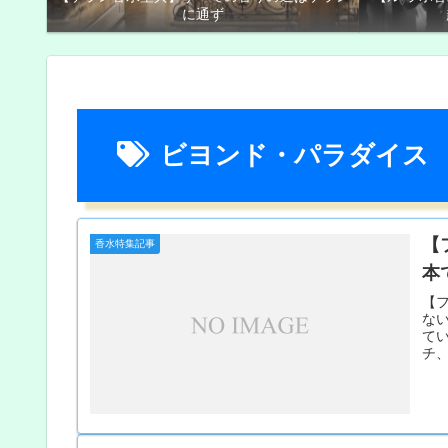
に通ず
ビヨンド・パラダイス
【
香水特集記事
本
【
な
て
チ、