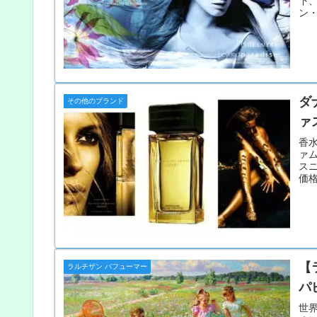
下
ン
し
ダ
その他のブランド
ァ
香水
ァ
ス
価格
【
ラルチザン パフューマー
パ
世