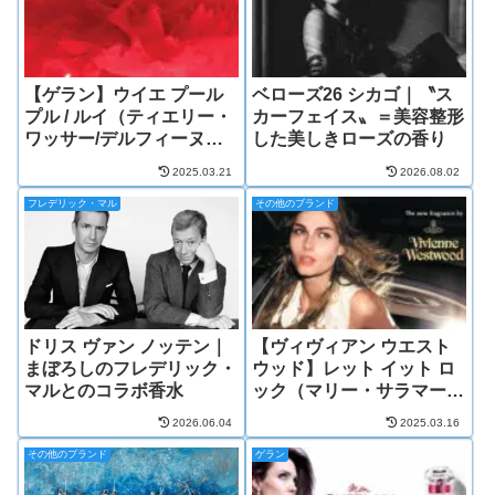
【ゲラン】ウイエ プール
ベローズ26 シカゴ｜〝ス
プル / ルイ（ティエリー・
カーフェイス〟＝美容整形
ワッサー/デルフィーヌ・
した美しきローズの香り
ジェルク）
2025.03.21
2026.08.02
フレデリック・マル
その他のブランド
ドリス ヴァン ノッテン｜
【ヴィヴィアン ウエスト
まぼろしのフレデリック・
ウッド】レット イット ロ
マルとのコラボ香水
ック（マリー・サラマーニ
ュ）
2026.06.04
2025.03.16
その他のブランド
ゲラン