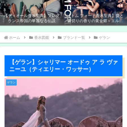
【ディオール香水聖典】フレグ
【トム フォード香水聖典】愛と
ランス帝国の華麗なる伝説
裏切りの香りの黄金郷＜エルド
ラド＞
ホーム
香水図鑑
ブランド一覧
ゲラン
【ゲラン】シャリマー オードゥ ア ラ ヴァ
ニーユ（ティエリー・ワッサー）
ゲラン