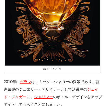
©GUERLAIN
2010年に
ゲラン
は、ミック・ジャガーの愛娘であり、新
進気鋭のジュエリー・デザイナーとして活躍中の
ジェイ
ド・ジャガー
に、
シャリマー
のボトル・デザインをアップ
デイトしてもらうことにしました。