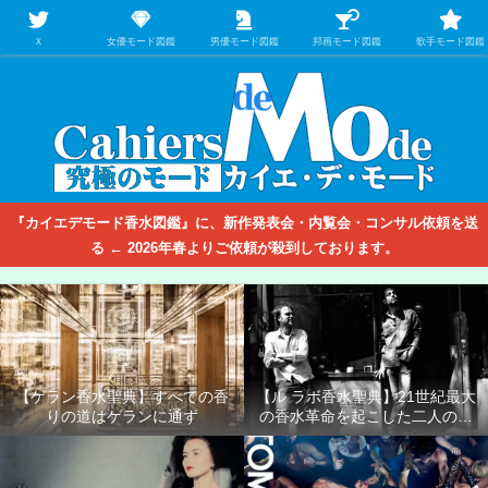
【映画/音楽の中のファッション＆香水】を徹底的に分析するファッション＆ア
パレル業界人のための学習サイト
Ｘ
女優モード図鑑
男優モード図鑑
邦画モード図鑑
歌手モード図鑑
『カイエデモード香水図鑑』に、新作発表会・内覧会・コンサル依頼を送
る ← 2026年春よりご依頼が殺到しております。
【ゲラン香水聖典】すべての香
【ル ラボ香水聖典】21世紀最大
りの道はゲランに通ず
の香水革命を起こした二人の男
たち