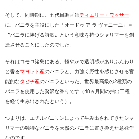
そして、同時期に、五代目調香師
ティエリー・ワッサー
に、バニラを主役にした「オードゥ ア ラ ヴァニーユ」＝
〝バニラに捧げる詩歌〟という意味を持つシャリマーを創
造させることにしたのでした。
それはコモロ諸島にある、軽やかで透明感がありふんわり
と香る
マヨット産
のバニラと、力強く野性を感じさせる官
能的な
タヒチ産
のバニラといった、世界最高級の2種類の
バニラを使用した贅沢な香りです（48ヵ月間の抽出工程
を経て生み出されたという）。
つまりは、エチルバニリンによって生み出されてきたシャ
リマーの独特なバニラを天然のバニラに置き換えた意欲作
なのです。