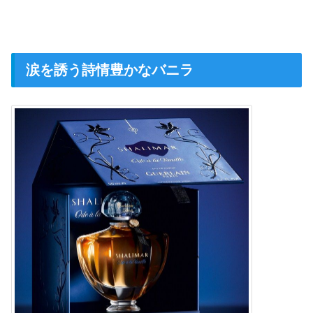
涙を誘う詩情豊かなバニラ