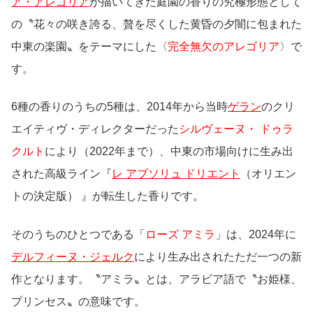
ア・アレゴリア
が描いてきた庭園の香りの究極形態として
の〝花々の咲き誇る、贅を尽くした黄昏の夕闇に包まれた
中東の楽園〟をテーマにした〈
完全無欠のアレゴリア
〉で
す。
6種の香りのうちの5種は、2014年から当時
ゲラン
のクリ
エイティヴ・ディレクターだった
シルヴェーヌ・ ドゥラ
クルト
により（2022年まで）、中東の市場向けに生み出
された高級ライン『
レ アブソリュ ドリエント
（オリエン
トの決定版） 』が転生した香りです。
そのうちのひとつである「
ローズ アミラ
」は、2024年に
デルフィーヌ・ジェルク
により生み出されたただ一つの新
作となります。〝アミラ〟とは、アラビア語で〝お姫様、
プリンセス〟の意味です。