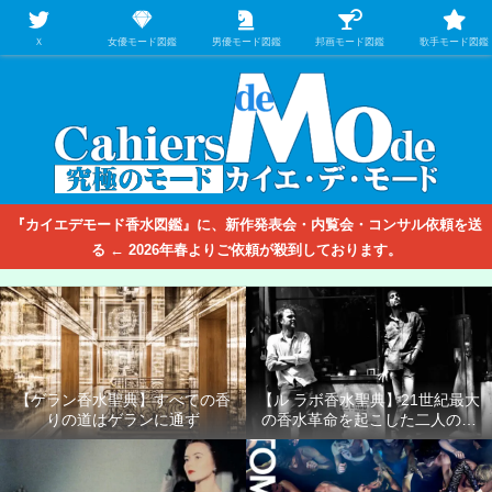
【映画/音楽の中のファッション＆香水】を徹底的に分析するファッション＆ア
パレル業界人のための学習サイト
Ｘ
女優モード図鑑
男優モード図鑑
邦画モード図鑑
歌手モード図鑑
『カイエデモード香水図鑑』に、新作発表会・内覧会・コンサル依頼を送
る ← 2026年春よりご依頼が殺到しております。
【ゲラン香水聖典】すべての香
【ル ラボ香水聖典】21世紀最大
りの道はゲランに通ず
の香水革命を起こした二人の男
たち