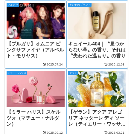
ブルガリ
その他のブランド
【ブルガリ】オムニア ピ
キュイール404｜〝見つか
ンクサファイヤ（アルベル
らない革〟の香り、それは
ト・モリヤス）
〝失われた温もり〟の香り
2025.07.24
2025.12.03
ミラー・ハリス
ゲラン
【ミラー ハリス】スケル
【ゲラン】アクア アレゴ
ツォ（マチュー・ナルダ
リア ネッターレ ディ ソー
ン）
レ（ティエリー・ワッサ
ー/デルフィーヌ・ジェル
2025.09.12
2025.03.21