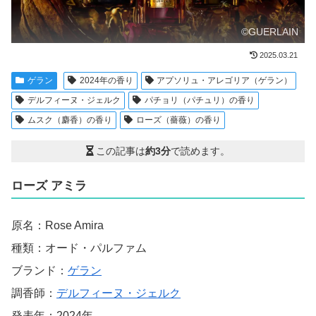
©GUERLAIN
2025.03.21
ゲラン
2024年の香り
アプソリュ・アレゴリア（ゲラン）
デルフィーヌ・ジェルク
パチョリ（パチュリ）の香り
ムスク（麝香）の香り
ローズ（薔薇）の香り
この記事は
約3分
で読めます。
ローズ アミラ
原名：Rose Amira
種類：オード・パルファム
ブランド：
ゲラン
調香師：
デルフィーヌ・ジェルク
発表年：2024年