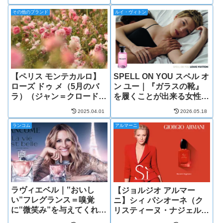
ク）
その他のブランド
ルイ・ヴィトン
【ペリス モンテカルロ】
SPELL ON YOU スペル オ
ローズ ドゥ メ（5月のバ
ン ユー｜『ガラスの靴』
ラ）（ジャン＝クロード・
を履くことが出来る女性の
エレナ）
香り
2025.04.01
2026.05.18
ランコム
アルマーニ
ラヴィエベル｜‟おいし
【ジョルジオ アルマー
い”フレグランス＝嗅覚
ニ】シィ パシオーネ（ク
に‟微笑み”を与えてくれる
リスティーヌ・ナジェル/
香り
ジュリー・マッセ）