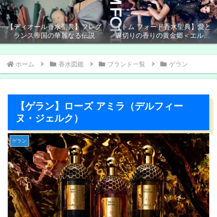
【ディオール香水聖典】フレグ
【トム フォード香水聖典】愛と
ランス帝国の華麗なる伝説
裏切りの香りの黄金郷＜エルド
ラド＞
ホーム
香水図鑑
ブランド一覧
ゲラン
【ゲラン】ローズ アミラ（デルフィー
ヌ・ジェルク）
ゲラン