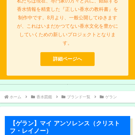
私たちは現在、専門家の方々と共に、錯綜する
香水情報を精査した『正しい香水の教科書』を
制作中です。8月より、一般公開してゆきます
が、これはいまだかつてない香水文化を豊かに
していくための新しいプロジェクトとなりま
す。
詳細ページへ
【ゲラン香水聖典】すべての香
【ディオール香水聖典】フレグ
【ル ラボ香水聖典】21世紀最大
【トム フォード香水聖典】愛と
ランス帝国の華麗なる伝説
りの道はゲランに通ず
の香水革命を起こした二人の男
裏切りの香りの黄金郷＜エルド
ラド＞
たち
ホーム
香水図鑑
ブランド一覧
ゲラン
【ゲラン】マイ アンソレンス（クリスト
フ・レイノー）