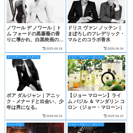
ノワール デ ノワール｜ト
ドリス ヴァン ノッテン｜
ム フォードの黒薔薇の香
まぼろしのフレデリック・
りに導かれ、白黒映画のヒ
マルとのコラボ香水
ロインになる。
2025.09.19
2026.06.04
クリスチャン・ディオール
ジョー・マローン・ロンドン
ボア ダルジャン｜アニッ
【ジョー マローン】ライ
ク・メナードと出会い、少
ム バジル ＆ マンダリン コ
年は男になる。
ロン（ジョー・マローン）
2026.06.24
2025.04.10
ペンハリガン
ジョー・マローン・ロンドン