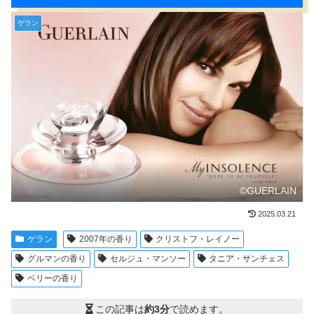
ゲラン
©GUERLAIN
2025.03.21
ゲラン
2007年の香り
クリストフ・レイノー
グルマンの香り
セルジュ・マンソー
タニア・サンチェス
ベリーの香り
この記事は
約3分
で読めます。