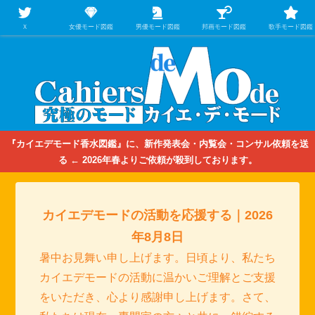
【映画/音楽の中のファッション＆香水】を徹底的に分析するファッション＆ア
パレル業界人のための学習サイト
Ｘ
女優モード図鑑
男優モード図鑑
邦画モード図鑑
歌手モード図鑑
『カイエデモード香水図鑑』に、新作発表会・内覧会・コンサル依頼を送
る ← 2026年春よりご依頼が殺到しております。
カイエデモードの活動を応援する｜2026
年8月8日
暑中お見舞い申し上げます。日頃より、私たち
カイエデモードの活動に温かいご理解とご支援
をいただき、心より感謝申し上げます。さて、