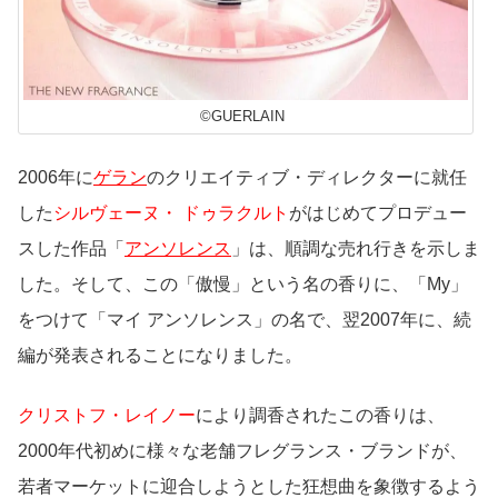
©GUERLAIN
2006年に
ゲラン
のクリエイティブ・ディレクターに就任
した
シルヴェーヌ・ ドゥラクルト
がはじめてプロデュー
スした作品「
アンソレンス
」は、順調な売れ行きを示しま
した。そして、この「傲慢」という名の香りに、「My」
をつけて「マイ アンソレンス」の名で、翌2007年に、続
編が発表されることになりました。
クリストフ・レイノー
により調香されたこの香りは、
2000年代初めに様々な老舗フレグランス・ブランドが、
若者マーケットに迎合しようとした狂想曲を象徴するよう