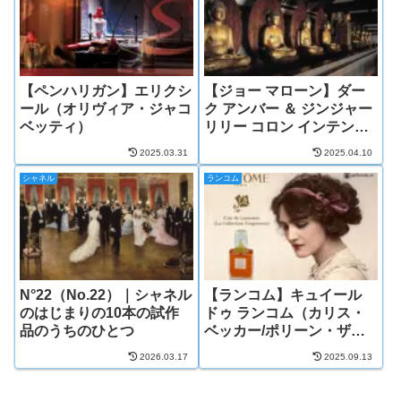
【ペンハリガン】エリクシ
【ジョー マローン】ダー
ール（オリヴィア・ジャコ
ク アンバー ＆ ジンジャー
ベッティ）
リリー コロン インテンス
（アンドレア・ルポ）
2025.03.31
2025.04.10
シャネル
ランコム
N°22（No.22）｜シャネル
【ランコム】キュイール
のはじまりの10本の試作
ドゥ ランコム（カリス・
品のうちのひとつ
ベッカー/ポリーン・ザノ
ーニ）
2026.03.17
2025.09.13