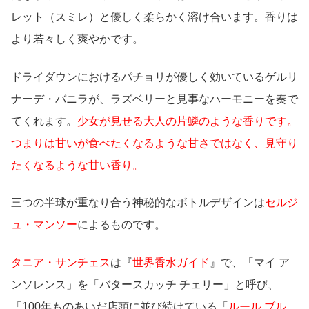
レット（スミレ）と優しく柔らかく溶け合います。香りは
より若々しく爽やかです。
ドライダウンにおけるパチョリが優しく効いているゲルリ
ナーデ・バニラが、ラズベリーと見事なハーモニーを奏で
てくれます。
少女が見せる大人の片鱗のような香りです。
つまりは甘いが食べたくなるような甘さではなく、見守り
たくなるような甘い香り。
三つの半球が重なり合う神秘的なボトルデザインは
セルジ
ュ・マンソー
によるものです。
タニア・サンチェス
は『
世界香水ガイド
』で、「マイ ア
ンソレンス」を「バタースカッチ チェリー」と呼び、
「100年ものあいだ店頭に並び続けている「
ルール ブル