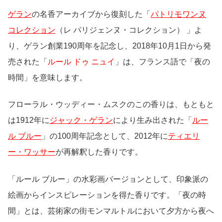
ゲラン
の名香アーカイブから復刻した「
パトリモワンヌ
コレクション
（レ パリジェンヌ・コレクション） 」よ
り、ゲラン創業190周年を記念し、2018年10月1日から発
売された「
ルール ドゥ ニュイ
」は、フランス語で「夜の
時間」を意味します。
フローラル・ウッディー・ムスクのこの香りは、もともと
は1912年に
ジャック・ゲラン
により生み出された「
ルー
ル ブルー
」の100周年記念として、2012年に
ティエリ
ー・ワッサー
が再解釈した香りです。
「ルール ブルー」の水彩画バージョンとして、印象派の
絵画からインスピレーションを得た香りです。「夜の時
間」とは、芸術家の街モンマルトルにおいて夕方から夜へ