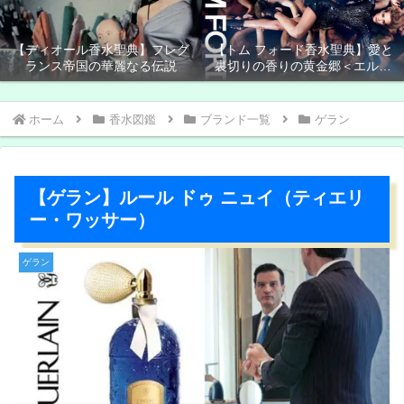
【ディオール香水聖典】フレグ
【トム フォード香水聖典】愛と
ランス帝国の華麗なる伝説
裏切りの香りの黄金郷＜エルド
ラド＞
ホーム
香水図鑑
ブランド一覧
ゲラン
【ゲラン】ルール ドゥ ニュイ（ティエリ
ー・ワッサー）
ゲラン