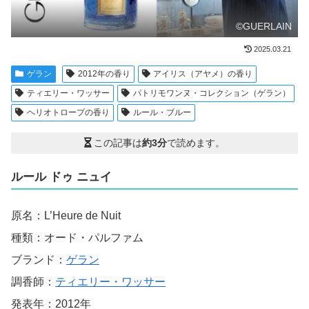
©GUERLAIN
2025.03.21
ゲラン
2012年の香り
アイリス（アヤメ）の香り
ティエリー・ワッサー
パトリモワンヌ・コレクション（ゲラン）
ヘリオトロープの香り
ルール・ブルー
この記事は
約3分
で読めます。
ルール ドゥ ニュイ
原名：L’Heure de Nuit
種類：オード・パルファム
ブランド：
ゲラン
調香師：
ティエリー・ワッサー
発表年：2012年