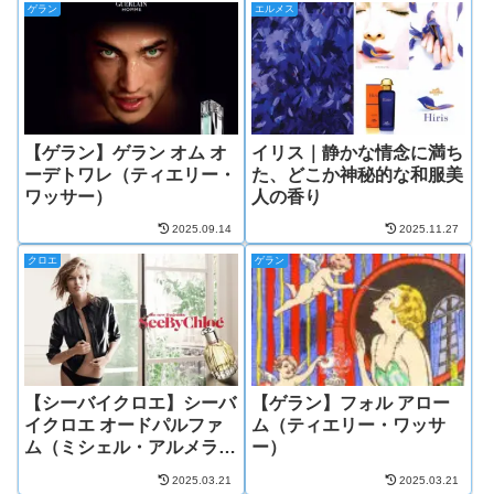
ゲラン
エルメス
【ゲラン】ゲラン オム オ
イリス｜静かな情念に満ち
ーデトワレ（ティエリー・
た、どこか神秘的な和服美
ワッサー）
人の香り
2025.09.14
2025.11.27
クロエ
ゲラン
【シーバイクロエ】シーバ
【ゲラン】フォル アロー
イクロエ オードパルファ
ム（ティエリー・ワッサ
ム（ミシェル・アルメラッ
ー）
ク）
2025.03.21
2025.03.21