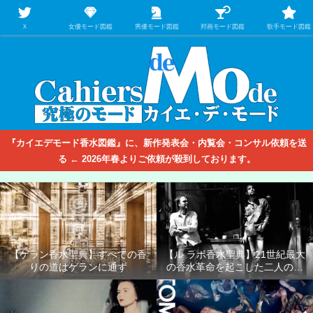
【映画/音楽の中のファッション＆香水】を徹底的に分析するファッション＆ア
パレル業界人のための学習サイト
Ｘ
女優モード図鑑
男優モード図鑑
邦画モード図鑑
歌手モード図鑑
『カイエデモード香水図鑑』に、新作発表会・内覧会・コンサル依頼を送
る ← 2026年春よりご依頼が殺到しております。
【ゲラン香水聖典】すべての香
【ル ラボ香水聖典】21世紀最大
りの道はゲランに通ず
の香水革命を起こした二人の男
たち