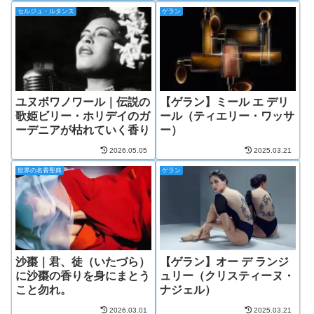
セルジュ・ルタンス
ゲラン
ユヌボワノワール｜伝説の
【ゲラン】ミール エ デリ
歌姫ビリー・ホリデイのガ
ール（ティエリー・ワッサ
ーデニアが枯れていく香り
ー）
2026.05.05
2025.03.21
世界の名香聖典
ゲラン
沙棗｜君、徒（いたづら）
【ゲラン】オー デ ランジ
に沙棗の香りを身にまとう
ュリー（クリスティーヌ・
こと勿れ。
ナジェル）
2026.03.01
2025.03.21