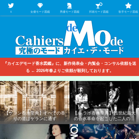
【映画/音楽の中のファッション＆香水】を徹底的に分析するファッション＆ア
パレル業界人のための学習サイト
Ｘ
女優モード図鑑
男優モード図鑑
邦画モード図鑑
歌手モード図鑑
『カイエデモード香水図鑑』に、新作発表会・内覧会・コンサル依頼を送
る ← 2026年春よりご依頼が殺到しております。
【ゲラン香水聖典】すべての香
【ル ラボ香水聖典】21世紀最大
りの道はゲランに通ず
の香水革命を起こした二人の男
たち