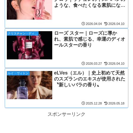
ような、食べたくなる素肌になる
香り
2026.04.04
2026.04.10
ローズ スター｜ローズに導か
クリスチャン・ディオール
れ、素肌で感じる、幸運のディオ
ールスターの香り
2026.03.27
2026.04.10
eLVes（エル）｜史上初めて天然
ルイ・ヴィトン
のスズランのエキスが使用された
〝新しいバラの香り〟
2025.12.28
2026.05.18
スポンサーリンク