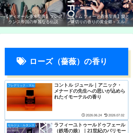
【ディオール香水聖典】フレグ
【トム フォード香水聖典】愛と
ランス帝国の華麗なる伝説
裏切りの香りの黄金郷＜エルド
ラド＞
ローズ（薔薇）の香り
コントル ジュール｜アニック・
フレデリック・マル
メナードの先生への思いが込めら
れたイモーテルの香り
2026.06.24
2026.07.02
ラフィーユトゥールドゥフェール
セルジュ・ルタンス
（鉄塔の娘）｜21世紀のパリモー