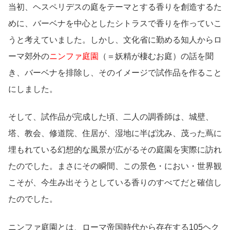
当初、ヘスペリデスの庭をテーマとする香りを創造するた
めに、バーベナを中心としたシトラスで香りを作っていこ
うと考えていました。しかし、文化省に勤める知人からロ
ーマ郊外の
ニンファ庭園
（＝妖精が棲むお庭）の話を聞
き、バーベナを排除し、そのイメージで試作品を作ること
にしました。
そして、試作品が完成した頃、二人の調香師は、城壁、
塔、教会、修道院、住居が、湿地に半ば沈み、茂った蔦に
埋もれている幻想的な風景が広がるその庭園を実際に訪れ
たのでした。まさにその瞬間、この景色・におい・世界観
こそが、今生み出そうとしている香りのすべてだと確信し
たのでした。
ニンファ庭園とは、ローマ帝国時代から存在する105ヘク