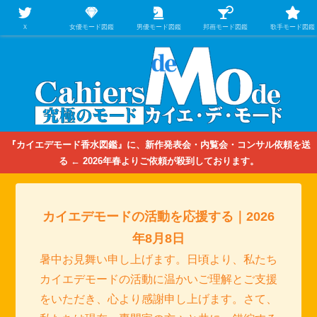
【映画/音楽の中のファッション＆香水】を徹底的に分析するファッション＆ア
パレル業界人のための学習サイト
Ｘ
女優モード図鑑
男優モード図鑑
邦画モード図鑑
歌手モード図鑑
『カイエデモード香水図鑑』に、新作発表会・内覧会・コンサル依頼を送
る ← 2026年春よりご依頼が殺到しております。
カイエデモードの活動を応援する｜2026
年8月8日
暑中お見舞い申し上げます。日頃より、私たち
カイエデモードの活動に温かいご理解とご支援
をいただき、心より感謝申し上げます。さて、