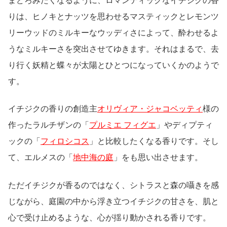
まどろみたくなるように、ロマンティックなイチジクの香
りは、ヒノキとナッツを思わせるマスティックとレモンツ
リーウッドのミルキーなウッディさによって、酔わせるよ
うなミルキーさを突出させてゆきます。それはまるで、去
り行く妖精と蝶々が太陽とひとつになっていくかのようで
す。
イチジクの香りの創造主
オリヴィア・ジャコベッティ
様の
作ったラルチザンの「
プルミエ フィグエ
」やディプティ
ックの「
フィロシコス
」と比較したくなる香りです。そし
て、エルメスの「
地中海の庭
」をも思い出させます。
ただイチジクが香るのではなく、シトラスと森の囁きを感
じながら、庭園の中から浮き立つイチジクの甘さを、肌と
心で受け止めるような、心が揺り動かされる香りです。