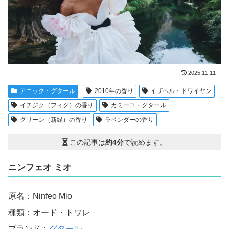
2025.11.11
アニック・グタール
2010年の香り
イザベル・ドワイヤン
イチジク（フィグ）の香り
カミーユ・グタール
グリーン（新緑）の香り
ラベンダーの香り
この記事は
約4分
で読めます。
ニンフェオ ミオ
原名：Ninfeo Mio
種類：オード・トワレ
ブランド：
グタール