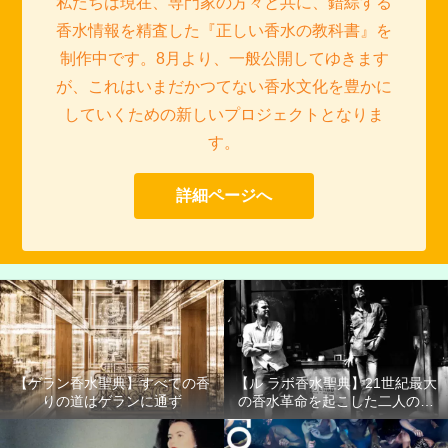
私たちは現在、専門家の方々と共に、錯綜する
香水情報を精査した『正しい香水の教科書』を
制作中です。8月より、一般公開してゆきます
が、これはいまだかつてない香水文化を豊かに
していくための新しいプロジェクトとなりま
す。
詳細ページへ
【ゲラン香水聖典】すべての香
【ル ラボ香水聖典】21世紀最大
りの道はゲランに通ず
の香水革命を起こした二人の男
たち