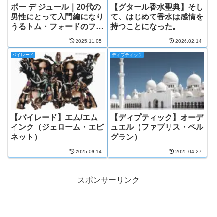
ボー デ ジュール｜20代の
【グタール香水聖典】そし
男性にとって入門編になり
て、はじめて香水は感情を
うるトム・フォードのフゼ
持つことになった。
アの傑作
2025.11.05
2026.02.14
バイレード
ディプティック
【バイレード】エム/エム
【ディプティック】オーデ
インク（ジェローム・エピ
ュエル（ファブリス・ペル
ネット）
グラン）
2025.09.14
2025.04.27
スポンサーリンク