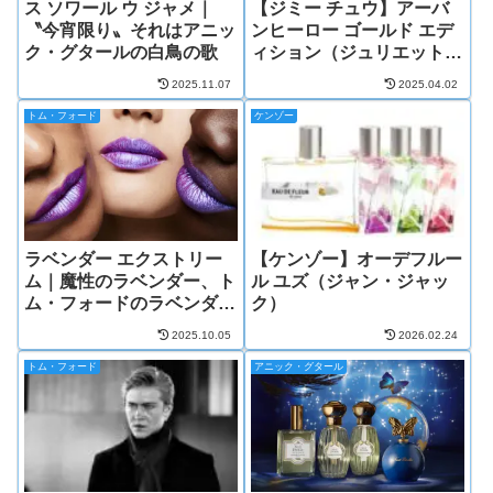
ス ソワール ウ ジャメ｜
【ジミー チュウ】アーバ
〝今宵限り〟それはアニッ
ンヒーロー ゴールド エデ
ク・グタールの白鳥の歌
ィション（ジュリエット・
カラグーゾグー）
2025.11.07
2025.04.02
トム・フォード
ケンゾー
ラベンダー エクストリー
【ケンゾー】オーデフルー
ム｜魔性のラベンダー、ト
ル ユズ（ジャン・ジャッ
ム・フォードのラベンダー
ク）
革命
2025.10.05
2026.02.24
トム・フォード
アニック・グタール