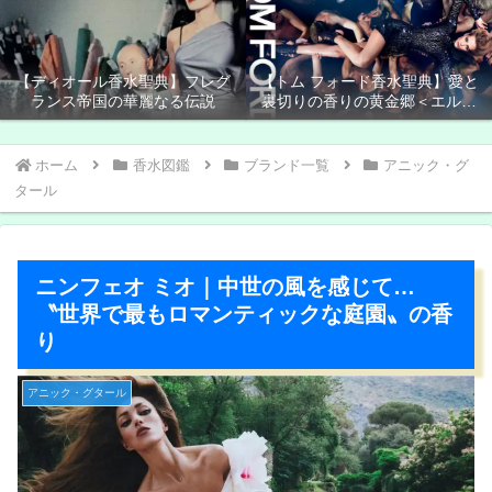
【ディオール香水聖典】フレグ
【トム フォード香水聖典】愛と
ランス帝国の華麗なる伝説
裏切りの香りの黄金郷＜エルド
ラド＞
ホーム
香水図鑑
ブランド一覧
アニック・グ
タール
ニンフェオ ミオ｜中世の風を感じて…
〝世界で最もロマンティックな庭園〟の香
り
アニック・グタール