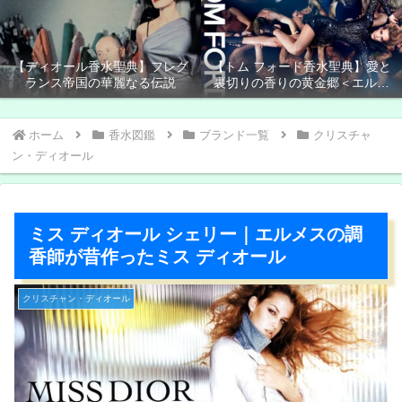
【ディオール香水聖典】フレグ
【トム フォード香水聖典】愛と
ランス帝国の華麗なる伝説
裏切りの香りの黄金郷＜エルド
ラド＞
ホーム
香水図鑑
ブランド一覧
クリスチャ
ン・ディオール
ミス ディオール シェリー｜エルメスの調
香師が昔作ったミス ディオール
クリスチャン・ディオール