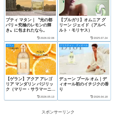
プティ マタン｜〝光の都
【ブルガリ】オムニア グ
パリ＝究極のレモンの輝
リーン ジェイド（アルベ
き〟に包まれたなら。
ルト・モリヤス）
2026.02.06
2025.07.24
ゲラン
クリスチャン・ディオール
【ゲラン】アクア アレゴ
デューン プール オム｜デ
リア マンダリン バジリッ
ィオール初のイチジクの香
ク（マリー・サラマーニ
り
ュ）
2026.05.13
2026.04.18
スポンサーリンク