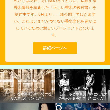
私たちは現在、専門家の方々と共に、錯綜する
香水情報を精査した『正しい香水の教科書』を
制作中です。8月より、一般公開してゆきます
が、これはいまだかつてない香水文化を豊かに
していくための新しいプロジェクトとなりま
す。
詳細ページへ
【ゲラン香水聖典】すべての香
【ル ラボ香水聖典】21世紀最大
りの道はゲランに通ず
の香水革命を起こした二人の男
たち