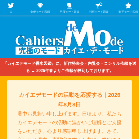
【映画/音楽の中のファッション＆香水】を徹底的に分析するファッション＆ア
パレル業界人のための学習サイト
Ｘ
女優モード図鑑
男優モード図鑑
邦画モード図鑑
歌手モード図鑑
『カイエデモード香水図鑑』に、新作発表会・内覧会・コンサル依頼を送
る ← 2026年春よりご依頼が殺到しております。
カイエデモードの活動を応援する｜2026
年8月8日
暑中お見舞い申し上げます。日頃より、私たち
カイエデモードの活動に温かいご理解とご支援
をいただき、心より感謝申し上げます。さて、