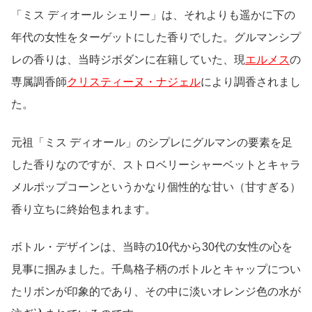
「ミス ディオール シェリー」は、それよりも遥かに下の
年代の女性をターゲットにした香りでした。グルマンシプ
レの香りは、当時ジボダンに在籍していた、現
エルメス
の
専属調香師
クリスティーヌ・ナジェル
により調香されまし
た。
元祖「ミス ディオール」のシプレにグルマンの要素を足
した香りなのですが、ストロベリーシャーベットとキャラ
メルポップコーンというかなり個性的な甘い（甘すぎる）
香り立ちに終始包まれます。
ボトル・デザインは、当時の10代から30代の女性の心を
見事に掴みました。千鳥格子柄のボトルとキャップについ
たリボンが印象的であり、その中に淡いオレンジ色の水が