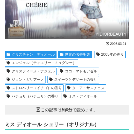
@DIORBEAUTY
2026.03.21
クリスチャン・ディオール
世界の名香聖典
2005年の香り
エンジェル（ティエリー・ミュグレー）
クリスティーヌ・ナジェル
ココ・マドモアゼル
ジョン・ガリアーノ
スイーツとデザートの香り
ストロベリー（イチゴ）の香り
タニア・サンチェス
パチョリ（パチュリ）の香り
ミス・ディオール
この記事は
約6分
で読めます。
ミス ディオール シェリー（オリジナル）