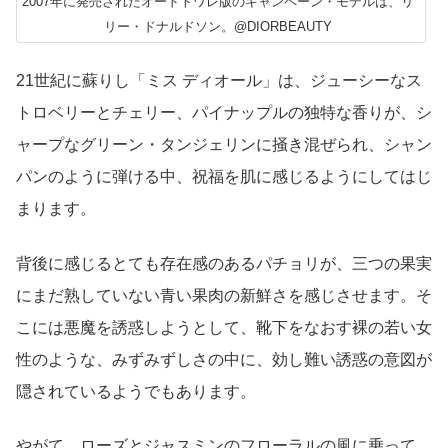
2007年に発売されたオードトワレ版のキャンペーン・モデルは、リ
リー・ドナルドソン。@DIORBEAUTY
21世紀に蘇りし「ミス ディオール」は、ジューシーなス
トロベリーとチェリー、パイナップルの独特な香りが、シ
ャープなグリーン・タンジェリンに掻き混ぜられ、シャン
パンのように弾ける中、祝福を肌に感じるようにしてはじ
まります。
背後に感じるとても存在感のあるパチョリが、三つの果実
にまだ熟していない青い果肉の新鮮さを感じさせます。そ
こには悪魔を誘惑しようとして、靴下をなおす裸の若い女
性のような、みずみずしさの中に、効し難い誘惑の意図が
隠されているようでもあります。
やがて、ローズとジャスミンのフローラルの風に乗って、