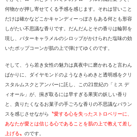
何物かが押し寄せてくる予感を感じます。それは甘いこと
だけは確かなどこかキャンディーっぽさもある何とも形容
しがたい不思議な香りです。だんだんとその香りは輪郭を
現し、バターキャラメルのシロップがかけられた塩味の効
いたポップコーンが肌の上で弾けてゆくのです。
そして、うら若き女性の魅力は真夜中に磨かれると言わん
ばかりに、ダイヤモンドのようなきらめきと透明感をクリ
スタルムスクとアンバーに託し、この21世紀の「ミス デ
ィオール」が、捥ぎ取るには早すぎる果実の妖しい香り
と、貪りたくなるお菓子の手ごろな香りの不思議なバラン
スを感じさせながら
〝愛する心を失ったストロベリーに、
あなたが愛とは信じる心であることを肌の上で教えて差し
上げる〟
のです。