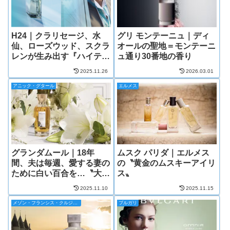
H24｜クラリセージ、水
グリ モンテーニュ｜ディ
仙、ローズウッド、スクラ
オールの聖地＝モンテーニ
レンが生み出す『ハイテク
ュ通り30番地の香り
フゼア』
2025.11.26
2026.03.01
アニック・グタール
エルメス
グランダムール｜18年
ムスク パリダ｜エルメス
間、夫は毎週、愛する妻の
の〝黄金のムスキーアイリ
ために白い百合を…〝大い
ス〟
なる愛〟の香り
2025.11.10
2025.11.15
メゾン・フランシス・クルジャン
ブルガリ