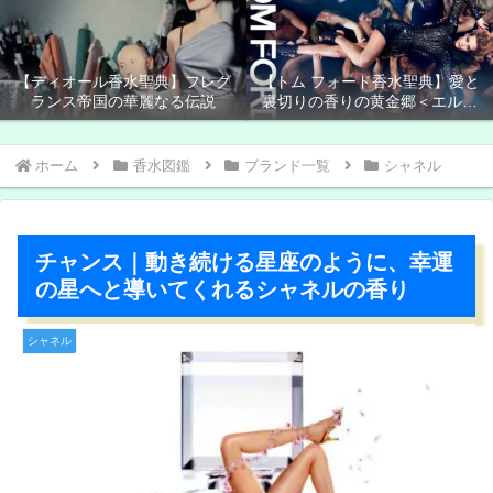
【ディオール香水聖典】フレグ
【トム フォード香水聖典】愛と
ランス帝国の華麗なる伝説
裏切りの香りの黄金郷＜エルド
ラド＞
ホーム
香水図鑑
ブランド一覧
シャネル
チャンス｜動き続ける星座のように、幸運
の星へと導いてくれるシャネルの香り
シャネル