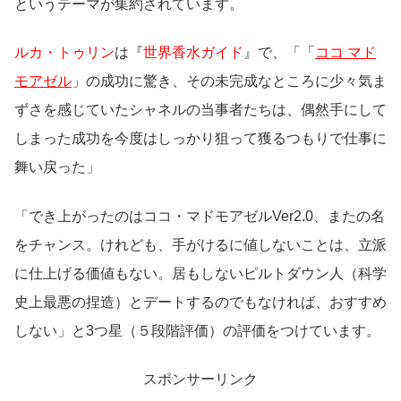
というテーマが集約されています。
ルカ・トゥリン
は『
世界香水ガイド
』で、「「
ココ マド
モアゼル
」の成功に驚き、その未完成なところに少々気ま
ずさを感じていたシャネルの当事者たちは、偶然手にして
しまった成功を今度はしっかり狙って獲るつもりで仕事に
舞い戻った」
「でき上がったのはココ・マドモアゼルVer2.0、またの名
をチャンス。けれども、手がけるに値しないことは、立派
に仕上げる価値もない。居もしないピルトダウン人（科学
史上最悪の捏造）とデートするのでもなければ、おすすめ
しない」と3つ星（５段階評価）の評価をつけています。
スポンサーリンク