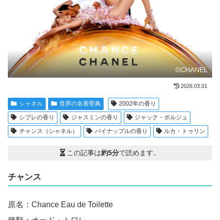
©CHANEL
2026.03.01
シャネル
世界の名香聖典
2002年の香り
シプレの香り
ジャスミンの香り
ジャック・ポルジュ
チャンス（シャネル）
パイナップルの香り
ルカ・トゥリン
この記事は
約5分
で読めます。
チャンス
原名：Chance Eau de Toilette