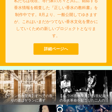
私たちは現在、専門家の方々と共に、錯綜する
香水情報を精査した『正しい香水の教科書』を
制作中です。8月より、一般公開してゆきます
が、これはいまだかつてない香水文化を豊かに
していくための新しいプロジェクトとなりま
す。
詳細ページへ
【ゲラン香水聖典】すべての香
【ル ラボ香水聖典】21世紀最大
りの道はゲランに通ず
の香水革命を起こした二人の男
たち