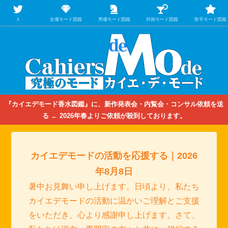
【映画/音楽の中のファッション＆香水】を徹底的に分析するファッション＆ア
パレル業界人のための学習サイト
Ｘ
女優モード図鑑
男優モード図鑑
邦画モード図鑑
歌手モード図鑑
『カイエデモード香水図鑑』に、新作発表会・内覧会・コンサル依頼を送
る ← 2026年春よりご依頼が殺到しております。
カイエデモードの活動を応援する｜2026
年8月8日
暑中お見舞い申し上げます。日頃より、私たち
カイエデモードの活動に温かいご理解とご支援
をいただき、心より感謝申し上げます。さて、