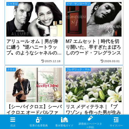
シャネル
イヴ・サンローラン
アリュール オム｜男が身
M7 エムセット｜時代を切
に纏う〝逆ハニートラッ
り開いた、早すぎたまぼろ
プ〟のようなシャネルの香
しのウード・フレグランス
り
2025.12.18
2026.03.01
クロエ
フレデリック・マル
【シーバイクロエ】シーバ
リス メディテラネ｜『プ
イクロエ オードパルファ
ワゾン』を作った男が生み
ム（ミシェル・アルメラッ
出した「百合の香り」
ク）
調香師スーパースタ
目次
世界の名香聖典
香水聖地ガイド
サイドバー
2025.03.21
2026.05.17
ー列伝