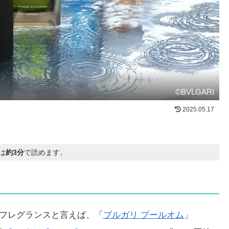
©BVLGARI
2025.05.17
は
約3分
で読めます。
フレグランスと言えば、「
ブルガリ プールオム
」