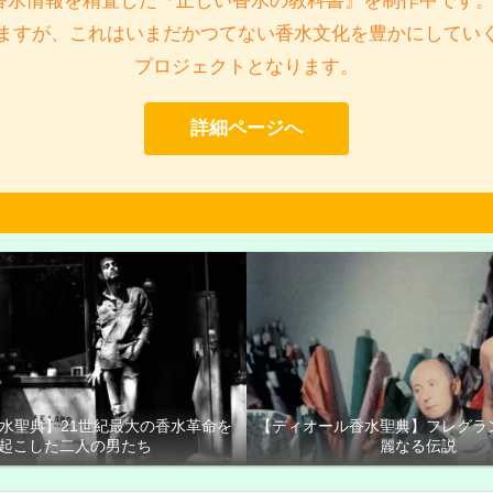
香水情報を精査した『正しい香水の教科書』を制作中です。
ますが、これはいまだかつてない香水文化を豊かにしてい
プロジェクトとなります。
詳細ページへ
香水聖典】21世紀最大の香水革命を
【ディオール香水聖典】フレグラ
起こした二人の男たち
麗なる伝説