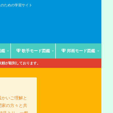
人のための学習サイト
図鑑
歌手モード図鑑
邦画モード図鑑
ご依頼が殺到しております。
温かいご理解と
門家の方々と共