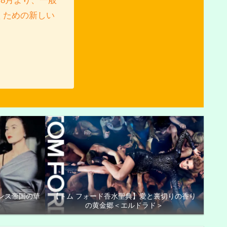
8月より、一般
くための新しい
ンス帝国の華
【トム フォード香水聖典】愛と裏切りの香り
の黄金郷＜エルドラド＞