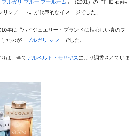
「
ブルガリ ブルー プールオム
」（2001）の〝THE 石鹸〟
〝マリンノート〟が代表的なイメージでした。
010年に〝ハイジュエリー・ブランドに相応しい真のブ
としたのが「
ブルガリ マン
」でした。
香りは、全て
アルベルト・モリヤス
により調香されていま