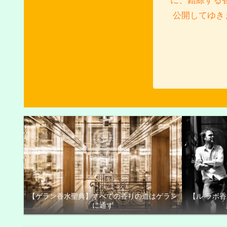
に、錯綜する
公開してゆき
【ゲラン香水聖典】すべての香りの道はゲラン
【ル ラボ
に通ず