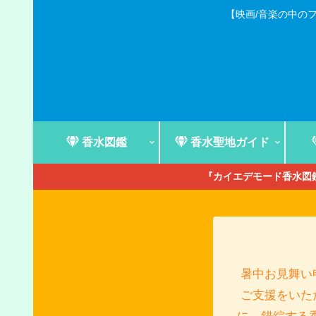
【映画/音楽の中の
香水図鑑
香水聖地ガイド
『カイエデモード香水図鑑
暑中お見舞い
ご支援をいた