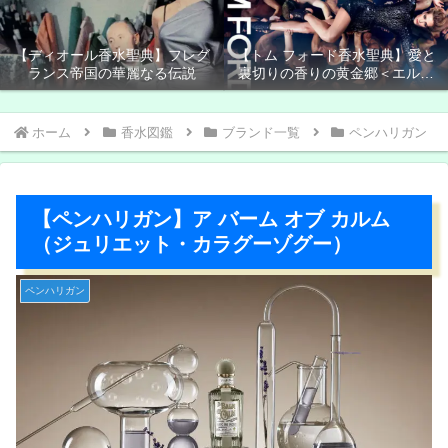
【ディオール香水聖典】フレグ
【トム フォード香水聖典】愛と
ランス帝国の華麗なる伝説
裏切りの香りの黄金郷＜エルド
ラド＞
ホーム
香水図鑑
ブランド一覧
ペンハリガン
【ペンハリガン】ア バーム オブ カルム
（ジュリエット・カラグーゾグー）
ペンハリガン