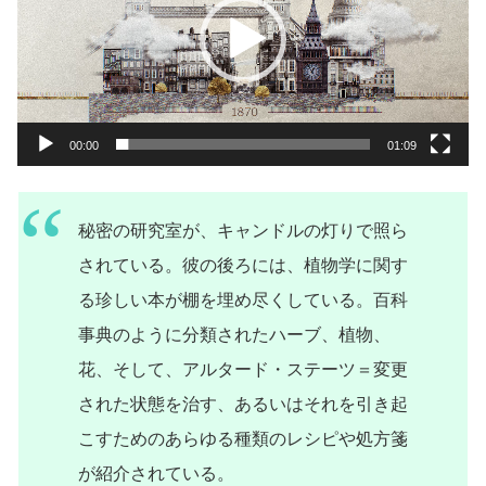
レ
ー
ヤ
ー
00:00
01:09
秘密の研究室が、キャンドルの灯りで照ら
されている。彼の後ろには、植物学に関す
る珍しい本が棚を埋め尽くしている。百科
事典のように分類されたハーブ、植物、
花、そして、アルタード・ステーツ＝変更
された状態を治す、あるいはそれを引き起
こすためのあらゆる種類のレシピや処方箋
が紹介されている。