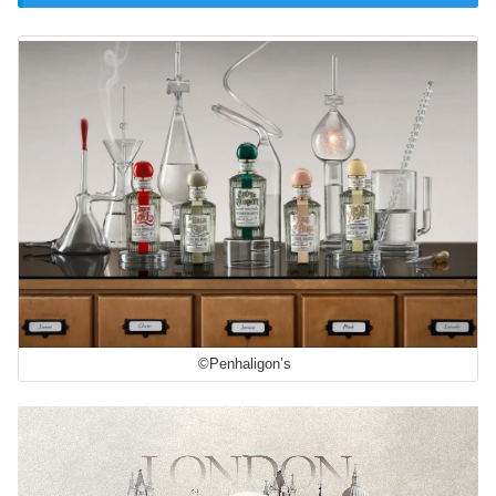
©Penhaligon’s
動
画
プ