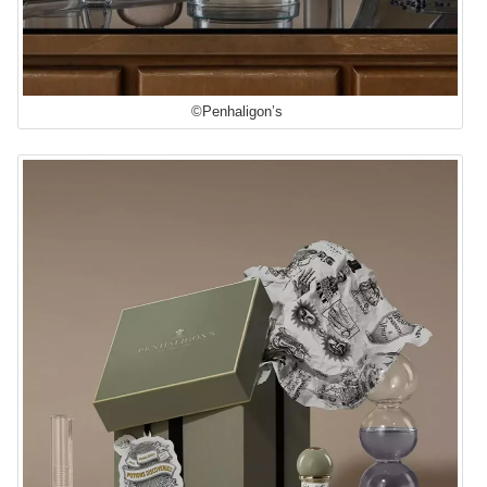
©Penhaligon’s