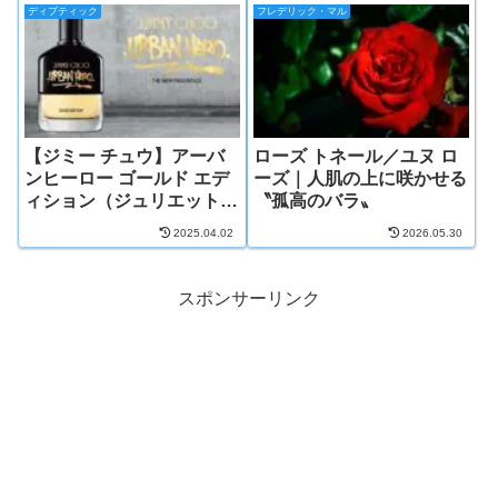
ディプティック
フレデリック・マル
【ジミー チュウ】アーバ
ローズ トネール／ユヌ ロ
ンヒーロー ゴールド エデ
ーズ｜人肌の上に咲かせる
ィション（ジュリエット・
〝孤高のバラ〟
カラグーゾグー）
2025.04.02
2026.05.30
スポンサーリンク