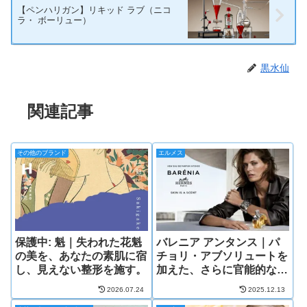
【ペンハリガン】リキッド ラブ（ニコ
ラ・ ボーリュー）
黒水仙
関連記事
その他のブランド
エルメス
保護中: 魁｜失われた花魁
バレニア アンタンス｜パ
の美を、あなたの素肌に宿
チョリ・アブソリュートを
し、見えない整形を施す。
加えた、さらに官能的なシ
プレ
2026.07.24
2025.12.13