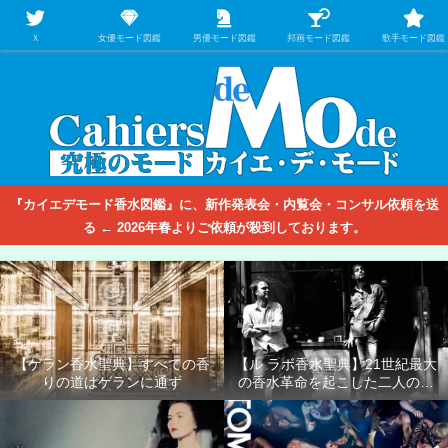
【映画/音楽の中のファッション＆香水】を徹底的に分析するファッション＆ア
パレル業界人のための学習サイト
Ｘ
女優モード図鑑
男優モード図鑑
邦画モード図鑑
歌手モード図鑑
『カイエデモード香水図鑑』に、新作発表会・内覧会・コンサル依頼を送
る ← 2026年春よりご依頼が殺到しております。
【ゲラン香水聖典】すべての香
【ル ラボ香水聖典】21世紀最大
りの道はゲランに通ず
の香水革命を起こした二人の男
たち