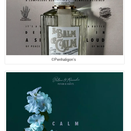
©Penhaligon’s