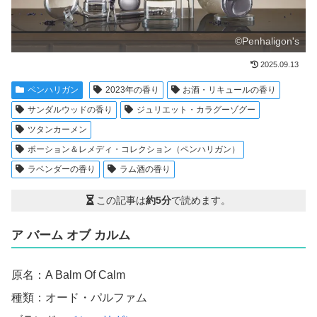
©Penhaligon's
2025.09.13
ペンハリガン
2023年の香り
お酒・リキュールの香り
サンダルウッドの香り
ジュリエット・カラグーゾグー
ツタンカーメン
ポーション＆レメディ・コレクション（ペンハリガン）
ラベンダーの香り
ラム酒の香り
この記事は
約5分
で読めます。
ア バーム オブ カルム
原名：A Balm Of Calm
種類：オード・パルファム