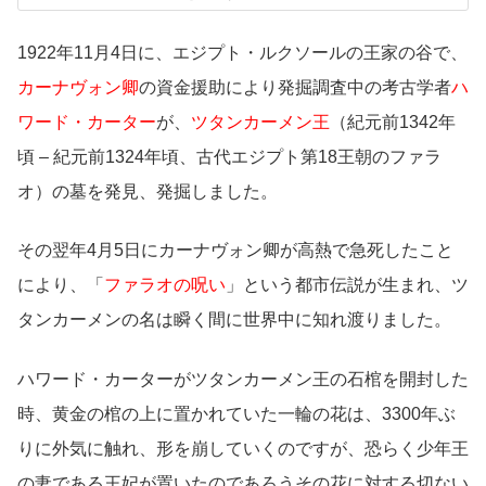
1922年11月4日に、エジプト・ルクソールの王家の谷で、
カーナヴォン卿
の資金援助により発掘調査中の考古学者
ハ
ワード・カーター
が、
ツタンカーメン王
（紀元前1342年
頃 – 紀元前1324年頃、古代エジプト第18王朝のファラ
オ）の墓を発見、発掘しました。
その翌年4月5日にカーナヴォン卿が高熱で急死したこと
により、「
ファラオの呪い
」という都市伝説が生まれ、ツ
タンカーメンの名は瞬く間に世界中に知れ渡りました。
ハワード・カーターがツタンカーメン王の石棺を開封した
時、黄金の棺の上に置かれていた一輪の花は、3300年ぶ
りに外気に触れ、形を崩していくのですが、恐らく少年王
の妻である王妃が置いたのであろうその花に対する切ない