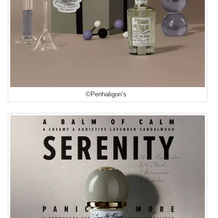
©Penhaligon’s