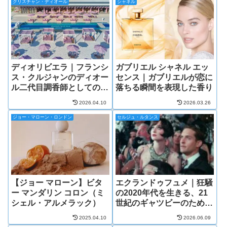
クリスチャン・ディオール
シャネル
ディオリビエラ｜フランシ
ガブリエル シャネル エッ
ス・クルジャンのディオー
センス｜ガブリエルが恋に
ル二代目調香師としての初
落ちる瞬間を表現した香り
めての作品
2026.04.10
2026.03.26
ジョー・マローン・ロンドン
セルジュ・ルタンス
【ジョー マローン】ビタ
エクランドゥフュメ｜狂騒
ー マンダリン コロン（ミ
の2020年代を生きる、21
シェル・アルメラック）
世紀のギャツビーのための
香り
2025.04.10
2026.06.09