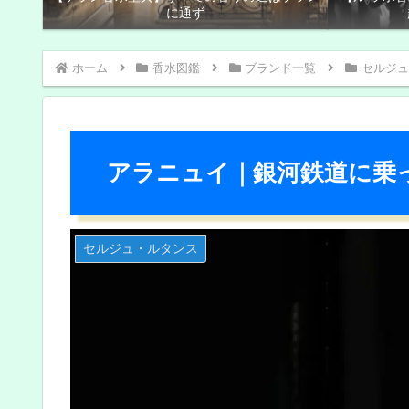
に通ず
ホーム
香水図鑑
ブランド一覧
セルジュ
アラニュイ｜銀河鉄道に乗
セルジュ・ルタンス