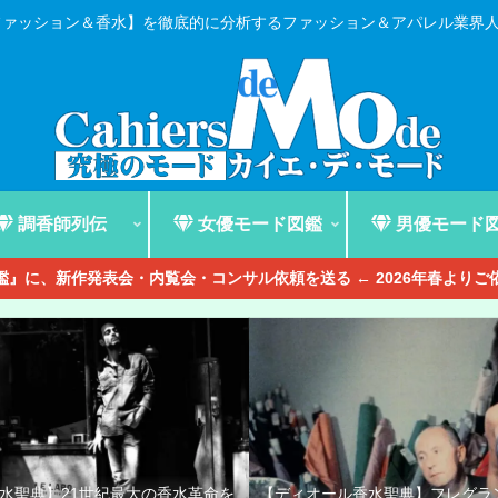
ファッション＆香水】を徹底的に分析するファッション＆アパレル業界
調香師列伝
女優モード図鑑
男優モード
』に、新作発表会・内覧会・コンサル依頼を送る ← 2026年春より
香水聖典】21世紀最大の香水革命を
【ディオール香水聖典】フレグラ