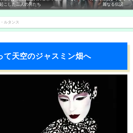
起こした二人の男たち
麗なる伝説
・ルタンス
って天空のジャスミン畑へ