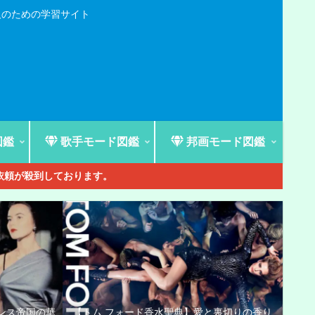
人のための学習サイト
図鑑
歌手モード図鑑
邦画モード図鑑
ご依頼が殺到しております。
ンス帝国の華
【トム フォード香水聖典】愛と裏切りの香り