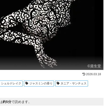
©資生堂
2026.03.18
・シェルドレイク
ジャスミンの香り
タニア・サンチェス
は
約5分
で読めます。