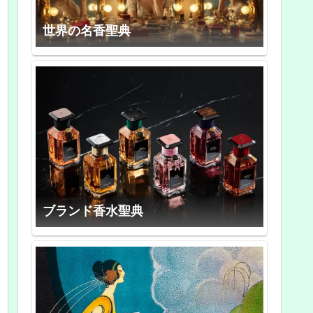
世界の名香聖典
ブランド香水聖典