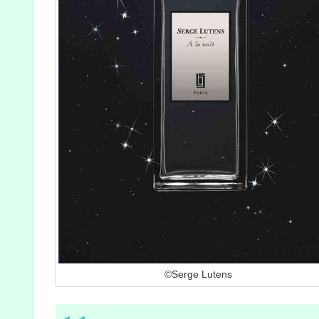
©Serge Lutens