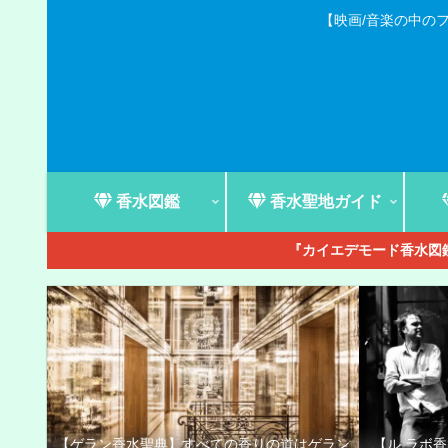
【映画/音楽の中の
香水図鑑
香水聖地ガイド
『カイエデモード香水図鑑
【ゲラン香水聖典】すべての香りの道はゲラン
【ル ラボ