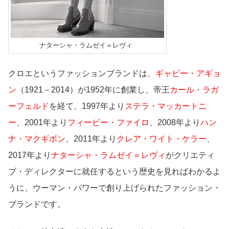
ナターシャ・ラムゼイ＝レヴィ
クロエというファッションブランドは、
ギャビー・アギョ
ン
（1921－2014）が1952年に創業し、帝王
カール・ラガ
ーフェルド
を経て、1997年より
ステラ・マッカートニ
ー
、2001年より
フィービー・ファイロ
、2008年より
ハン
ナ・マクギボン
、2011年より
クレア・ワイト・ケラー
、
2017年より
ナターシャ・ラムゼイ＝レヴィ
がクリエティ
ブ・ディレクターに就任するという歴史を見ればわかるよ
うに、ウーマン・パワーで創り上げられたファッション・
ブランドです。