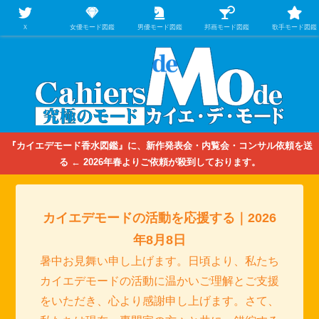
【映画/音楽の中のファッション＆香水】を徹底的に分析するファッション＆ア
パレル業界人のための学習サイト
Ｘ
女優モード図鑑
男優モード図鑑
邦画モード図鑑
歌手モード図鑑
『カイエデモード香水図鑑』に、新作発表会・内覧会・コンサル依頼を送
る ← 2026年春よりご依頼が殺到しております。
カイエデモードの活動を応援する｜2026
年8月8日
暑中お見舞い申し上げます。日頃より、私たち
カイエデモードの活動に温かいご理解とご支援
をいただき、心より感謝申し上げます。さて、