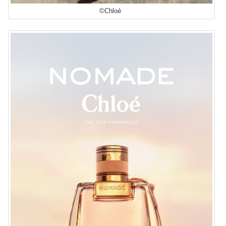
©Chloé