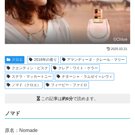
©Chloé
2025.03.21
クロエ
2018年の香り
アマンディーヌ・クレール・マリー
クエンティン・ビスク
クレア・ワイト・ケラー
ステラ・マッカートニー
ナターシャ・ラムゼイ＝レヴィ
ノマド（クロエ）
フィービー・ファイロ
この記事は
約6分
で読めます。
ノマド
原名：Nomade