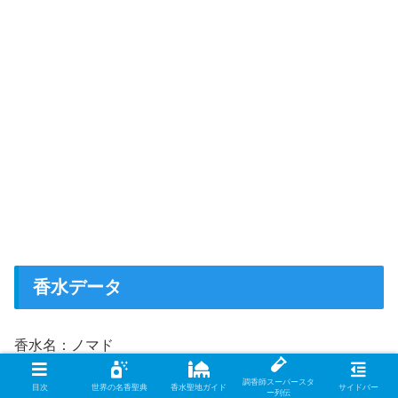
香水データ
香水名：ノマド
原名：Nomade
調香師スーパースタ
目次
世界の名香聖典
香水聖地ガイド
サイドバー
ー列伝