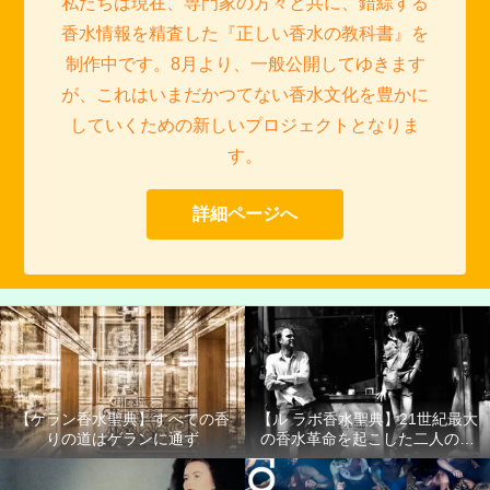
私たちは現在、専門家の方々と共に、錯綜する
香水情報を精査した『正しい香水の教科書』を
制作中です。8月より、一般公開してゆきます
が、これはいまだかつてない香水文化を豊かに
していくための新しいプロジェクトとなりま
す。
詳細ページへ
【ゲラン香水聖典】すべての香
【ル ラボ香水聖典】21世紀最大
りの道はゲランに通ず
の香水革命を起こした二人の男
たち