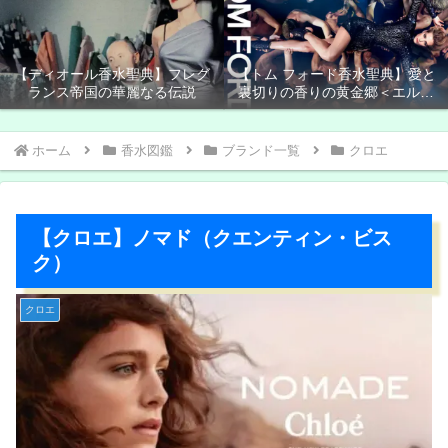
【ディオール香水聖典】フレグ
【トム フォード香水聖典】愛と
ランス帝国の華麗なる伝説
裏切りの香りの黄金郷＜エルド
ラド＞
ホーム
香水図鑑
ブランド一覧
クロエ
【クロエ】ノマド（クエンティン・ビス
ク）
クロエ