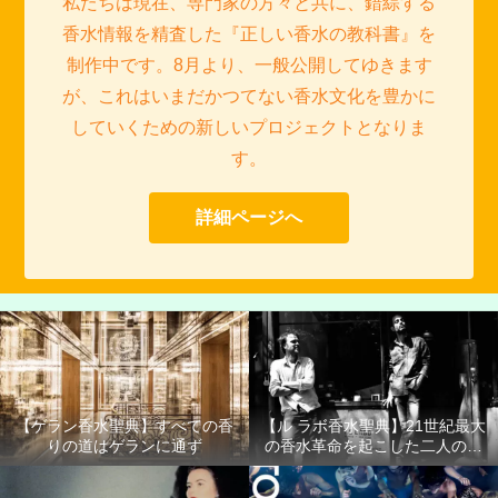
私たちは現在、専門家の方々と共に、錯綜する
香水情報を精査した『正しい香水の教科書』を
制作中です。8月より、一般公開してゆきます
が、これはいまだかつてない香水文化を豊かに
していくための新しいプロジェクトとなりま
す。
詳細ページへ
【ゲラン香水聖典】すべての香
【ル ラボ香水聖典】21世紀最大
りの道はゲランに通ず
の香水革命を起こした二人の男
たち