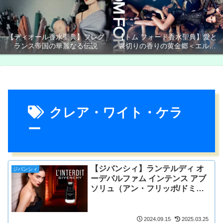
【ディオール香水聖典】フレグ
【トム フォード香水聖典】愛と
ランス帝国の華麗なる伝説
裏切りの香りの黄金郷＜エルド
ラド＞
クレア・ワイト・ケラ
ー
【ジバンシィ】ランテルディ オ
ジバンシィ
ーデパルファム インテンス アブ
ソリュ（アン・フリッポ/ドミニ
ク・ロピオン/ファニー・バル）
2024.09.15
2025.03.25