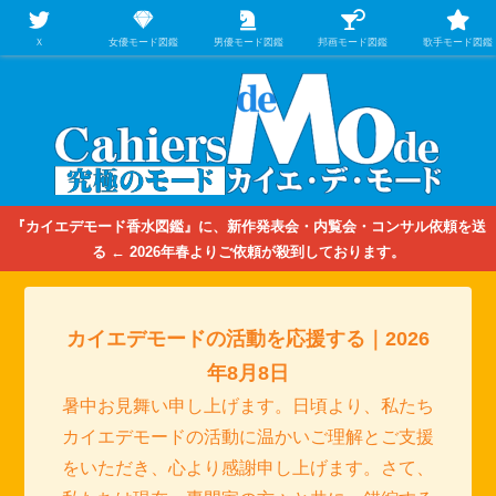
【映画/音楽の中のファッション＆香水】を徹底的に分析するファッション＆ア
パレル業界人のための学習サイト
Ｘ
女優モード図鑑
男優モード図鑑
邦画モード図鑑
歌手モード図鑑
『カイエデモード香水図鑑』に、新作発表会・内覧会・コンサル依頼を送
る ← 2026年春よりご依頼が殺到しております。
カイエデモードの活動を応援する｜2026
年8月8日
暑中お見舞い申し上げます。日頃より、私たち
カイエデモードの活動に温かいご理解とご支援
をいただき、心より感謝申し上げます。さて、