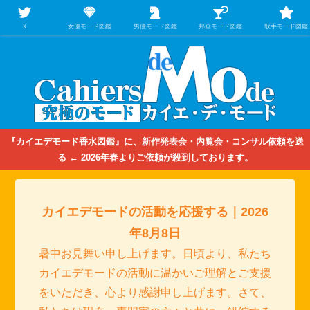
【映画/音楽の中のファッション＆香水】を徹底的に分析するファッション＆ア
パレル業界人のための学習サイト
Ｘ
女優モード図鑑
男優モード図鑑
邦画モード図鑑
歌手モード図鑑
『カイエデモード香水図鑑』に、新作発表会・内覧会・コンサル依頼を送
る ← 2026年春よりご依頼が殺到しております。
カイエデモードの活動を応援する｜2026
年8月8日
暑中お見舞い申し上げます。日頃より、私たち
カイエデモードの活動に温かいご理解とご支援
をいただき、心より感謝申し上げます。さて、