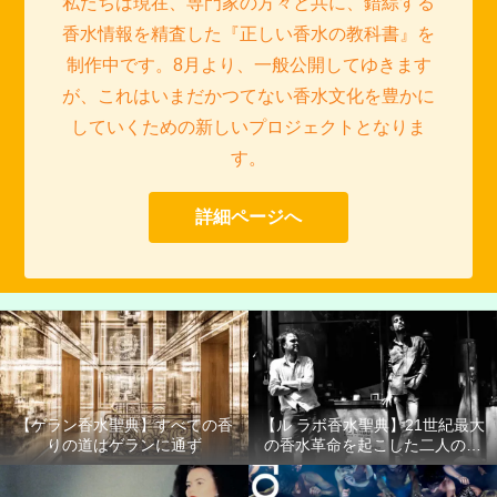
私たちは現在、専門家の方々と共に、錯綜する
香水情報を精査した『正しい香水の教科書』を
制作中です。8月より、一般公開してゆきます
が、これはいまだかつてない香水文化を豊かに
していくための新しいプロジェクトとなりま
す。
詳細ページへ
【ゲラン香水聖典】すべての香
【ル ラボ香水聖典】21世紀最大
りの道はゲランに通ず
の香水革命を起こした二人の男
たち