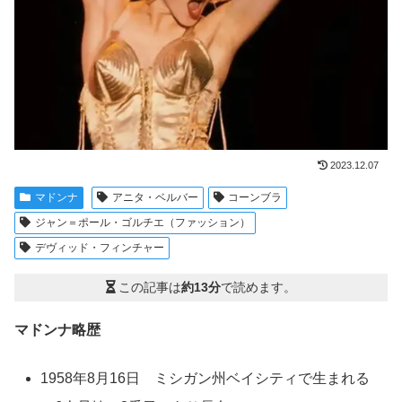
2023.12.07
マドンナ
アニタ・ベルバー
コーンブラ
ジャン＝ポール・ゴルチエ（ファッション）
デヴィッド・フィンチャー
この記事は
約13分
で読めます。
マドンナ略歴
1958年8月16日 ミシガン州ベイシティで生まれる