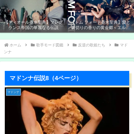
【ディオール香水聖典】フレグ
【トム フォード香水聖典】愛と
ランス帝国の華麗なる伝説
裏切りの香りの黄金郷＜エルド
ラド＞
ホーム
歌手モード図鑑
反逆の歌姫たち
マド
ンナ
マドンナ伝説8（4ページ）
マドンナ