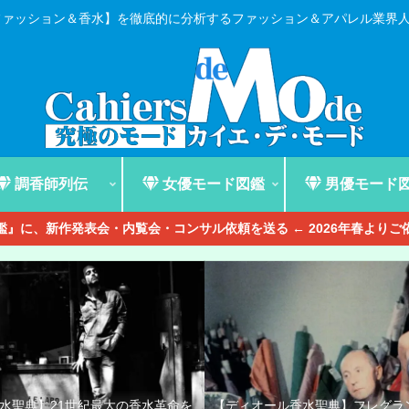
ファッション＆香水】を徹底的に分析するファッション＆アパレル業界
調香師列伝
女優モード図鑑
男優モード
』に、新作発表会・内覧会・コンサル依頼を送る ← 2026年春より
香水聖典】21世紀最大の香水革命を
【ディオール香水聖典】フレグラ