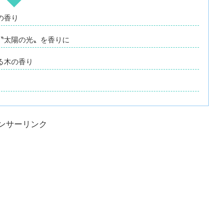
の香り
〝太陽の光〟を香りに
る木の香り
ンサーリンク