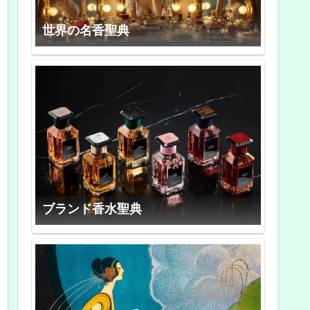
世界の名香聖典
ブランド香水聖典