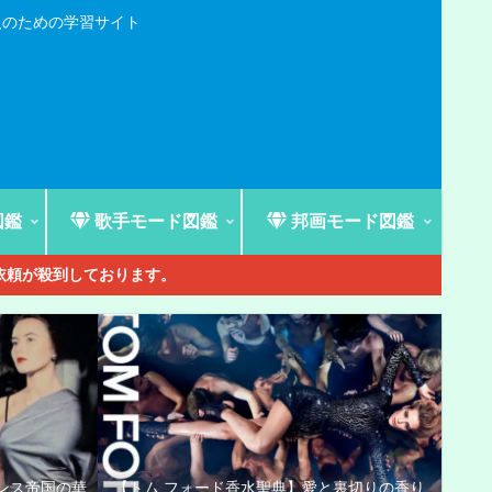
人のための学習サイト
図鑑
歌手モード図鑑
邦画モード図鑑
ご依頼が殺到しております。
ンス帝国の華
【トム フォード香水聖典】愛と裏切りの香り