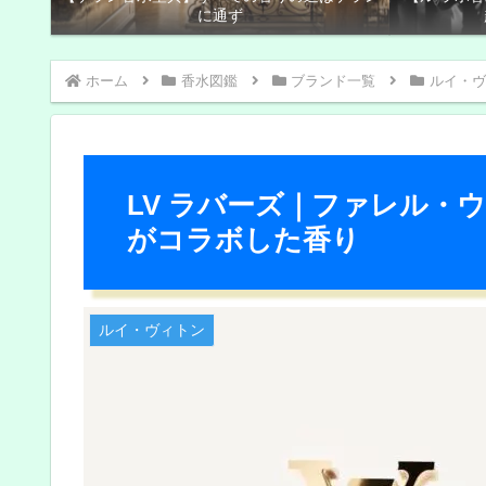
に通ず
ホーム
香水図鑑
ブランド一覧
ルイ・ヴ
LV ラバーズ｜ファレル・
がコラボした香り
ルイ・ヴィトン