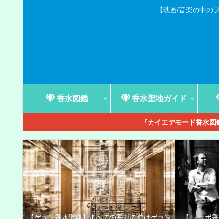
【映画/音楽の中の
香水図鑑
香水聖地ガイド
『カイエデモード香水図鑑
【ゲラン香水聖典】すべての香りの道はゲラン
【ル ラボ