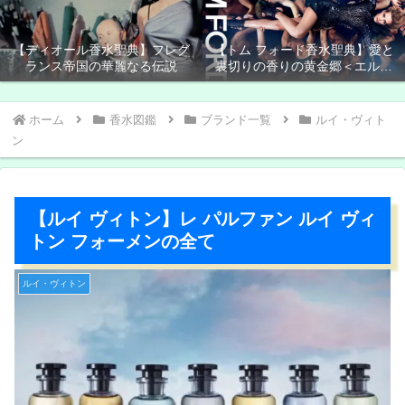
【ディオール香水聖典】フレグ
【トム フォード香水聖典】愛と
ランス帝国の華麗なる伝説
裏切りの香りの黄金郷＜エルド
ラド＞
ホーム
香水図鑑
ブランド一覧
ルイ・ヴィト
ン
【ルイ ヴィトン】レ パルファン ルイ ヴィ
トン フォーメンの全て
ルイ・ヴィトン