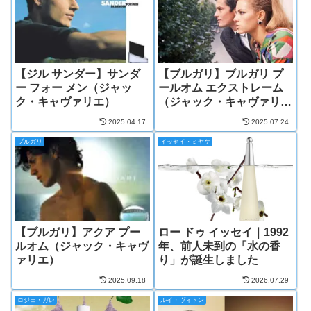
【ジル サンダー】サンダ
【ブルガリ】ブルガリ プ
ー フォー メン（ジャッ
ールオム エクストレーム
ク・キャヴァリエ）
（ジャック・キャヴァリ
エ）
2025.04.17
2025.07.24
ブルガリ
イッセイ・ミヤケ
【ブルガリ】アクア プー
ロー ドゥ イッセイ｜1992
ルオム（ジャック・キャヴ
年、前人未到の「水の香
ァリエ）
り」が誕生しました
2025.09.18
2026.07.29
ロジェ・ガレ
ルイ・ヴィトン