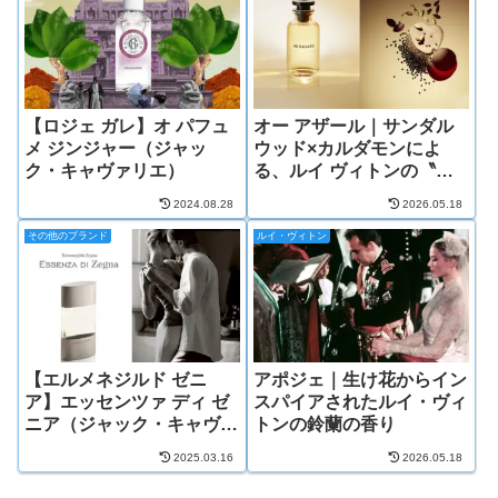
【ロジェ ガレ】オ パフュ
オー アザール｜サンダル
メ ジンジャー（ジャッ
ウッド×カルダモンによ
ク・キャヴァリエ）
る、ルイ ヴィトンの〝見
えない媚薬〟
2024.08.28
2026.05.18
その他のブランド
ルイ・ヴィトン
【エルメネジルド ゼニ
アポジェ｜生け花からイン
ア】エッセンツァ ディ ゼ
スパイアされたルイ・ヴィ
ニア（ジャック・キャヴァ
トンの鈴蘭の香り
リエ/アルベルト・モリヤ
2025.03.16
2026.05.18
ス）