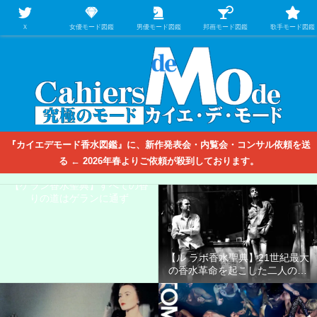
【映画/音楽の中のファッション＆香水】を徹底的に分析するファッション＆ア
パレル業界人のための学習サイト
Ｘ
女優モード図鑑
男優モード図鑑
邦画モード図鑑
歌手モード図鑑
『カイエデモード香水図鑑』に、新作発表会・内覧会・コンサル依頼を送
る ← 2026年春よりご依頼が殺到しております。
【ゲラン香水聖典】すべての香
りの道はゲランに通ず
【ル ラボ香水聖典】21世紀最大
の香水革命を起こした二人の男
たち