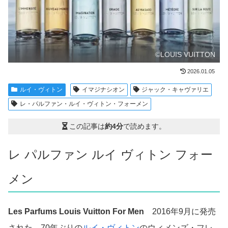
©LOUIS VUITTON
2026.01.05
ルイ・ヴィトン
イマジナシオン
ジャック・キャヴァリエ
レ・パルファン・ルイ・ヴィトン・フォーメン
この記事は
約4分
で読めます。
レ パルファン ルイ ヴィトン フォー
メン
Les Parfums Louis Vuitton For Men
2016年9月に発売
された、70年ぶりの
ルイ・ヴィトン
のウィメンズ・フレ